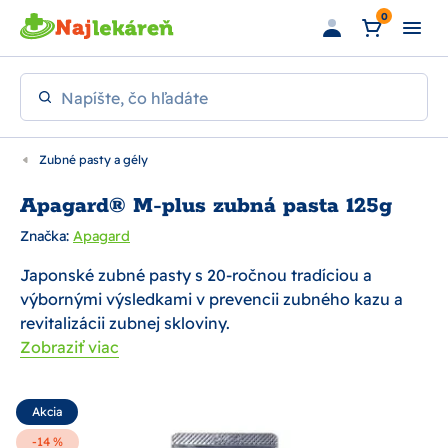
Preskočiť na hlavný obsah
0
Napíšte, čo hľadáte
Zubné pasty a gély
Apagard® M-plus zubná pasta 125g
Značka:
Apagard
Japonské zubné pasty s 20-ročnou tradíciou a
výbornými výsledkami v prevencii zubného kazu a
revitalizácii zubnej skloviny.
Zobraziť viac
Akcia
-14 %