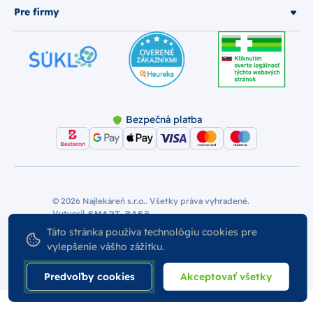
Pre firmy
Bezpečná platba
© 2026 Najlekáreň s.r.o.. Všetky práva vyhradené.
Vytvoril
Nastavenie Cookies
Podmienky používania
Táto stránka používa technológiu cookies pre
Odstúpiť od zmluvy
vylepšenie vášho zážitku.
Predvoľby cookies
Akceptovať všetky