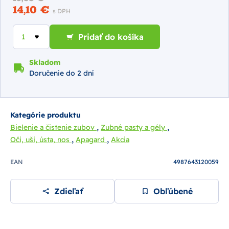
14,10 €
s DPH
Pridať do košíka
Skladom
Doručenie do 2 dní
Kategórie produktu
,
,
Bielenie a čistenie zubov
Zubné pasty a gély
,
,
Oči, uši, ústa, nos
Apagard
Akcia
EAN
4987643120059
Zdieľať
Obľúbené