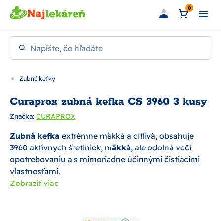
Preskočiť na hlavný obsah
0
Napíšte, čo hľadáte
Zubné kefky
Curaprox zubná kefka CS 3960 3 kusy
Značka:
CURAPROX
Zubná kefka
extrémne mäkká a citlivá, obsahuje
3960 aktívnych štetiniek, m
äkká
, ale odolná voči
opotrebovaniu a s mimoriadne účinnými čistiacimi
vlastnosťami.
Zobraziť viac