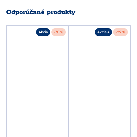
Odporúčané produkty
%
Akcia
-30 %
Akcia +
-29 %