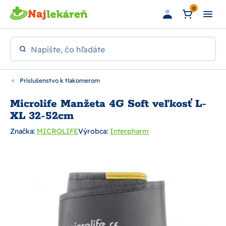
Preskočiť na hlavný obsah
0
Napíšte, čo hľadáte
Príslušenstvo k tlakomerom
Microlife Manžeta 4G Soft veľkosť L-
XL 32-52cm
Značka:
MICROLIFE
Výrobca:
Interpharm