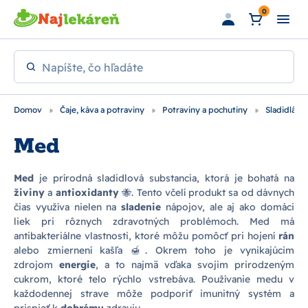
Preskočiť na hlavný obsah
0
Napíšte, čo hľadáte
Domov
Čaje, káva a potraviny
Potraviny a pochutiny
Sladidlá
Med
Med
je prírodná sladidlová substancia, ktorá je bohatá na
živiny
a
antioxidanty
🐝. Tento včelí produkt sa od dávnych
čias využíva nielen na
sladenie
nápojov, ale aj ako domáci
liek pri rôznych zdravotných problémoch. Med má
antibakteriálne vlastnosti, ktoré môžu pomôcť pri hojení
rán
alebo zmiernení kašľa 🍯. Okrem toho je vynikajúcim
zdrojom
energie
, a to najmä vďaka svojim prirodzeným
cukrom, ktoré telo rýchlo vstrebáva. Používanie medu v
každodennej strave môže podporiť imunitný systém a