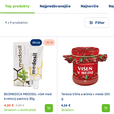
Top produkty
Najpredávanejšie
Najnovšie
Naj
Filter
9 z 9 produktov
Akcia
-21 %
BIOMEDICA MEDOSIL včelí med
Terezia Višňa a arónia v mede 250
kvetový pastový 30g
g
4,20 €
5,35 €
6,16 €
Skladom u dodávateľa
Skladom