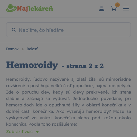
Preskočiť na hlavný obsah
0
Napíšte, čo hľadáte
Domov
Bolesť
Hemoroidy
- strana 2 z 2
Hemoroidy, ľudovo nazývané aj zlatá žila, sú mimoriadne
rozšírené a postihujú veľkú časť populácie, najmä dospelých.
Ide o poruchu ciev, kedy sú cievy prekrvené, ich stena
slabne a začínajú sa vydúvať. Jednoducho povedané, pri
hemoroidoch ide o opuchnuté žily v oblasti konečníka a v
dolnej časti konečníka. Ako vyzerajú hemoroidy? Môžu sa
vyskytovať vo vnútri konečníka alebo pod kožou okolo
konečníka. Podľa toho rozlišujeme:
Zobraziť viac