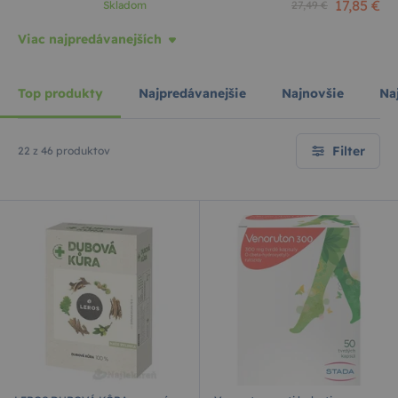
17,85 €
Skladom
27,49 €
Viac najpredávanejších
Top produkty
Najpredávanejšie
Najnovšie
Naj
Filter
22 z 46 produktov