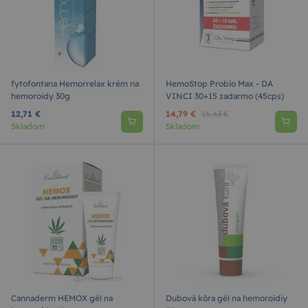
fytofontana Hemorrelax krém na
HemoStop Probio Max - DA
hemoroidy 30g
VINCI 30+15 zadarmo (45cps)
12,71 €
14,79 €
16,43 €
Skladom
Skladom
Cannaderm HEMOX gél na
Dubová kôra gél na hemoroidiy