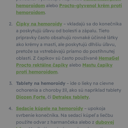
hemoroidom
alebo
Procto-glyvenol krém proti
hemoroidom
.
Čípky na hemoroidy
– vkladajú sa do konečníka
a poskytujú úľavu od bolesti a zápalu. Tieto
prípravky často obsahujú rovnaké účinné látky
ako krémy a masti, ale poskytujú dlhšiu úľavu,
pretože sa vstrebávajú priamo do postihnutej
oblasti. Z čapíkov sú často používané
HemaGel
Procto rektálne čapíky
alebo
Mastu čapíky
proti hemoroidom
.
Tablety na hemoroidy
– ide o lieky na cievne
ochorenia a choroby žíl, ako sú napríklad tablety
Diozen Forte
, či
Detralex tablety
.
Sedacie kúpele na hemoroidy
– upokoja
svrbenie konečníka. Na sedací kúpeľ a liečbu
použite odvar z harmančeka alebo z
dubovej