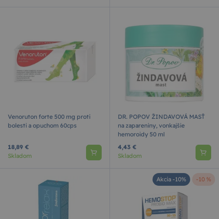
Venoruton forte 500 mg proti
DR. POPOV ŽINDAVOVÁ MASŤ
bolesti a opuchom 60cps
na zapareniny, vonkajšie
hemoroidy 50 ml
18,89 €
4,43 €
Skladom
Skladom
Akcia -10%
-10 %