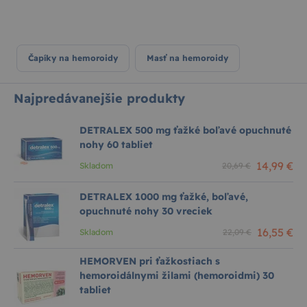
Čapíky na hemoroidy
Masť na hemoroidy
Najpredávanejšie produkty
DETRALEX 500 mg ťažké boľavé opuchnuté
nohy 60 tabliet
14,99 €
Skladom
20,69 €
DETRALEX 1000 mg ťažké, boľavé,
opuchnuté nohy 30 vreciek
16,55 €
Skladom
22,09 €
HEMORVEN pri ťažkostiach s
hemoroidálnymi žilami (hemoroidmi) 30
tabliet