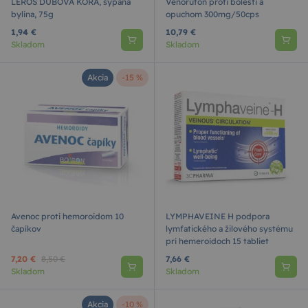
LEROS DUBOVÁ KÔRA, sypaná
Venoruton proti bolesti a
bylina, 75g
opuchom 300mg/50cps
1,94 €
10,79 €
Skladom
Skladom
Akcia
-15 %
Avenoc proti hemoroidom 10
LYMPHAVEINE H podpora
čapíkov
lymfatického a žilového systému
pri hemeroidoch 15 tabliet
7,20 €
8,50 €
7,66 €
Skladom
Skladom
Akcia
-10 %