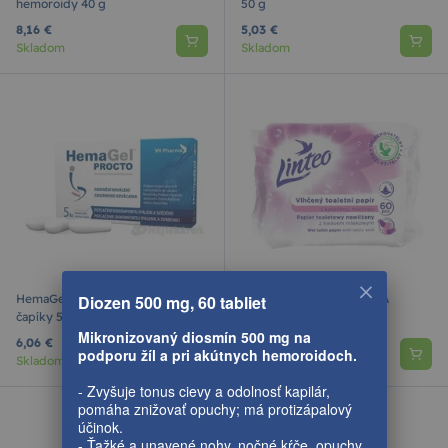
hemoroidy 40 g
50 g
8,16 €
5,03 €
Skladom
Skladom
HemaGel PROCTO rektalné
Vlh.toal.papier KYSELINA
Diozen 500 mg, 60 tabliet
čapíky 5 kusov
MLIEČNA Linteo 60
Mikronizovaný diosmín 500 mg na
6,06 €
2,18 €
podporu žíl a pri akútnych hemoroidoch.
Skladom
Skladom
- Zvyšuje tonus cievy a odolnosť kapilár,
pomáha znižovať opuchy; má protizápalový
účinok.
- Ťažké a unavené nohy, nočné kŕče, opuchy,