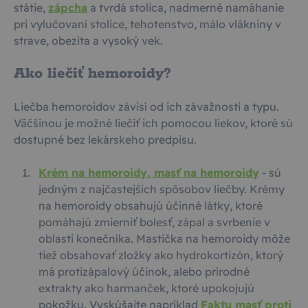
státie,
zápcha
a tvrdá stolica, nadmerné namáhanie
pri vylučovaní stolice, tehotenstvo, málo vlákniny v
strave, obezita a vysoký vek.
Ako liečiť hemoroidy?
Liečba hemoroidov závisí od ich závažnosti a typu.
Väčšinou je možné liečiť ich pomocou liekov, ktoré sú
dostupné bez lekárskeho predpisu.
Krém na hemoroidy, masť na hemoroidy
- sú
jedným z najčastejších spôsobov liečby. Krémy
na hemoroidy obsahujú účinné látky, ktoré
pomáhajú zmierniť bolesť, zápal a svrbenie v
oblasti konečníka. Mastička na hemoroidy môže
tiež obsahovať zložky ako hydrokortizón, ktorý
má protizápalový účinok, alebo prírodné
extrakty ako harmanček, ktoré upokojujú
pokožku. Vyskúšajte napríklad
Faktu masť proti