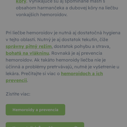
kôry
. Vynikajúce sú aj spomínané masti s
obsahom harmančeka a dubovej kôry na liečbu
vonkajších hemoroidov.
Pri liečbe hemoroidov je nutná aj dostatočná hygiena
v tejto oblasti. Nutný je aj dostatok tekutín, čiže
správny pitný režim
, dostatok pohybu a strava,
bohatá na vlákninu
. Rovnaká je aj prevencia
hemoroidov. Ak takáto hemoroidy liečba nie je
účinná a problémy pretrvávajú, nutné je vyšetrenie u
lekára. Prečítajte si viac o
hemoroidoch a ich
prevencii
.
Zistite viac:
Hemoroidy a prevencia