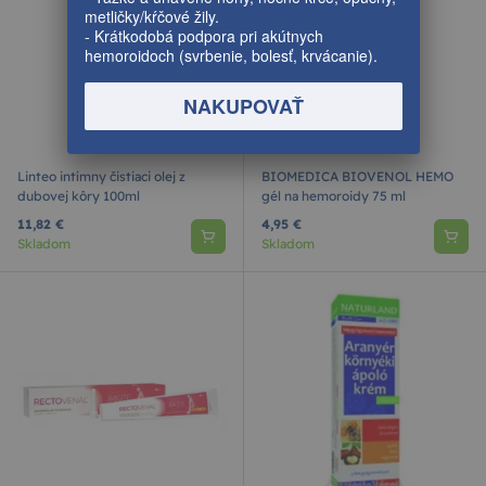
metličky/kŕčové žily.
- Krátkodobá podpora pri akútnych
hemoroidoch (svrbenie, bolesť, krvácanie).
NAKUPOVAŤ
Linteo intímny čistiaci olej z
BIOMEDICA BIOVENOL HEMO
dubovej kôry 100ml
gél na hemoroidy 75 ml
11,82 €
4,95 €
Skladom
Skladom