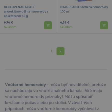
RECTOVENAL ACUTE
NATURLAND Krém na hemoroidy
anorektálny gél na hemoroidy s
100 ml
aplikátorom 50 g
6,76 €
6,55 €
Skladom
Skladom
1
2
Vnútorné hemoroidy
- môžu byť neviditeľné, pretože
sa nachádzajú vo vnútri análneho kanála. Aké majú
vnútorné hemoroidy príznaky? Môžu spôsobiť
krvácanie počas alebo po stolici. V závažných
prípadoch môžu vnútorné hemoroidy vyčnievať z