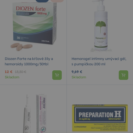
Diozen Forte na kŕčové žily a
Hemorogel intímny umývací gél,
hemoroidy 1000mg/30tbl
s pumpičkou 200 ml
12 €
13,30 €
9,69 €
Skladom
Skladom