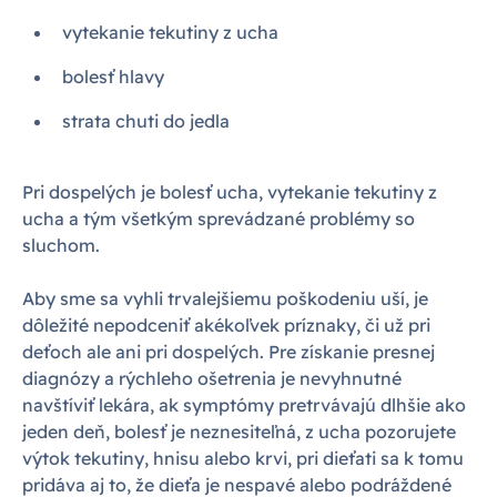
vytekanie tekutiny z ucha
bolesť hlavy
strata chuti do jedla
Pri dospelých je bolesť ucha, vytekanie tekutiny z
ucha a tým všetkým sprevádzané problémy so
sluchom.
Aby sme sa vyhli trvalejšiemu poškodeniu uší, je
dôležité nepodceniť akékoľvek príznaky, či už pri
deťoch ale ani pri dospelých. Pre získanie presnej
diagnózy a rýchleho ošetrenia je nevyhnutné
navštíviť lekára, ak symptómy pretrvávajú dlhšie ako
jeden deň, bolesť je neznesiteľná, z ucha pozorujete
výtok tekutiny, hnisu alebo krvi, pri dieťati sa k tomu
pridáva aj to, že dieťa je nespavé alebo podráždené