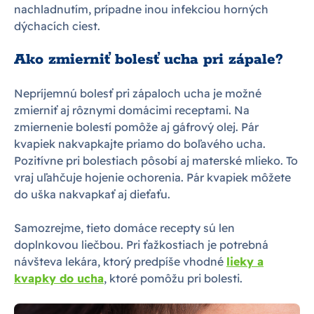
nachladnutím, prípadne inou infekciou horných
dýchacích ciest.
Ako zmierniť bolesť ucha pri zápale?
Nepríjemnú bolesť pri zápaloch ucha je možné
zmierniť aj rôznymi domácimi receptami. Na
zmiernenie bolestí pomôže aj gáfrový olej. Pár
kvapiek nakvapkajte priamo do boľavého ucha.
Pozitívne pri bolestiach pôsobí aj materské mlieko. To
vraj uľahčuje hojenie ochorenia. Pár kvapiek môžete
do uška nakvapkať aj dieťaťu.
Samozrejme, tieto domáce recepty sú len
doplnkovou liečbou. Pri ťažkostiach je potrebná
návšteva lekára, ktorý predpíše vhodné
lieky a
kvapky do ucha
, ktoré pomôžu pri bolesti.