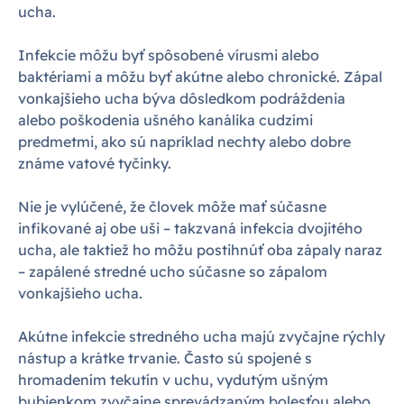
ucha.
Infekcie môžu byť spôsobené vírusmi alebo
baktériami a môžu byť akútne alebo chronické. Zápal
vonkajšieho ucha býva dôsledkom podráždenia
alebo poškodenia ušného kanálika cudzími
predmetmi, ako sú napríklad nechty alebo dobre
známe vatové tyčinky.
Nie je vylúčené, že človek môže mať súčasne
infikované aj obe uši – takzvaná infekcia dvojitého
ucha, ale taktiež ho môžu postihnúť oba zápaly naraz
– zapálené stredné ucho súčasne so zápalom
vonkajšieho ucha.
Akútne infekcie stredného ucha majú zvyčajne rýchly
nástup a krátke trvanie. Často sú spojené s
hromadením tekutín v uchu, vydutým ušným
bubienkom zvyčajne sprevádzaným bolesťou alebo