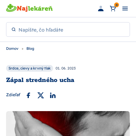
Preskočiť na hlavný obsah
0
Napíšte, čo hľadáte
Domov
Blog
Srdce, cievy a krvný tlak
01. 06. 2023
Zápal stredného ucha
Zdieľať