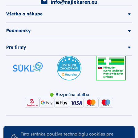
info@najlekaren.eu
Všetko o nákupe
Podmienky
Pre firmy
Bezpečná platba
© 2026 Najlekáreň s.r.o.. Všetky práva vyhradené.
Táto stránka používa technológiu cookies pre
Vytvoril