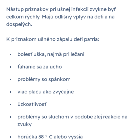
Nástup príznakov pri ušnej infekcii zvykne byť
celkom rýchly. Majú odlišný vplyv na deti a na
dospelých.
K príznakom ušného zápalu detí patria:
bolesť uška, najmä pri ležaní
ťahanie sa za ucho
problémy so spánkom
viac plaču ako zvyčajne
úzkostlivosť
problémy so sluchom v podobe zlej reakcie na
zvuky
horúčka 38 ° C alebo vyššia