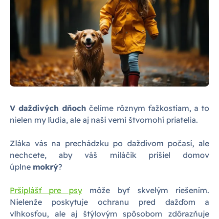
V daždivých dňoch
čelíme rôznym ťažkostiam, a to
nielen my ľudia, ale aj naši verní štvornohí priatelia.
Zláka vás na prechádzku po daždivom počasí, ale
nechcete, aby váš miláčik prišiel domov
úplne
mokrý
?
Pršiplášť pre psy
môže byť skvelým riešením.
Nielenže poskytuje ochranu pred dažďom a
vlhkosťou, ale aj štýlovým spôsobom zdôrazňuje