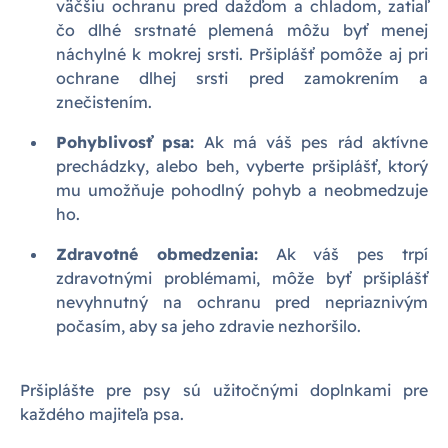
väčšiu ochranu pred dažďom a chladom, zatiaľ
čo dlhé srstnaté plemená môžu byť menej
náchylné k mokrej srsti. Pršiplášť pomôže aj pri
ochrane dlhej srsti pred zamokrením a
znečistením.
Pohyblivosť psa:
Ak má váš pes rád aktívne
prechádzky, alebo beh, vyberte pršiplášť, ktorý
mu umožňuje pohodlný pohyb a neobmedzuje
ho.
Zdravotné obmedzenia:
Ak váš pes trpí
zdravotnými problémami, môže byť pršiplášť
nevyhnutný na ochranu pred nepriaznivým
počasím, aby sa jeho zdravie nezhoršilo.
Pršiplášte pre psy sú užitočnými doplnkami pre
každého majiteľa psa.