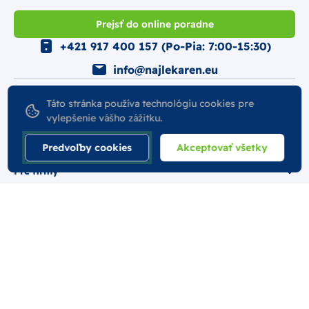
Prejsť do online poradne
+421 917 400 157 (Po-Pia: 7:00-15:30)
info@najlekaren.eu
Všetko o nákupe
Táto stránka používa technológiu cookies pre
vylepšenie vášho zážitku.
Podmienky
Predvoľby cookies
Akceptovať všetky
Pre firmy
Bezpečná platba