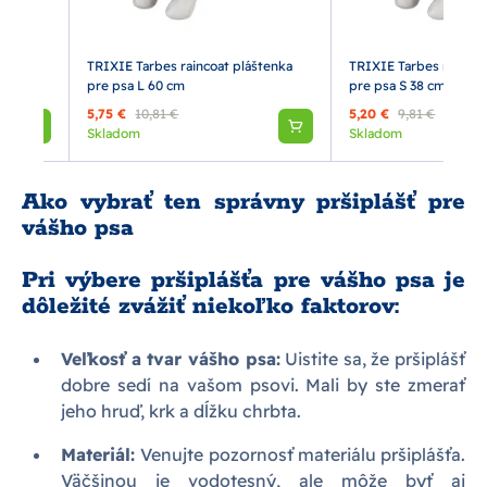
, M: 50
TRIXIE Tarbes raincoat pláštenka
TRIXIE Tarbes raincoa
pre psa L 60 cm
pre psa S 38 cm
5,75 €
10,81 €
5,20 €
9,81 €
Skladom
Skladom
Ako vybrať ten správny pršiplášť pre
vášho psa
Pri výbere pršiplášťa pre vášho psa je
dôležité zvážiť niekoľko faktorov:
Veľkosť a tvar vášho psa:
Uistite sa, že pršiplášť
dobre sedí na vašom psovi. Mali by ste zmerať
jeho hruď, krk a dĺžku chrbta.
Materiál:
Venujte pozornosť materiálu pršiplášťa.
Väčšinou je vodotesný, ale môže byť aj