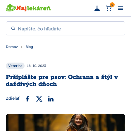
Preskočiť na hlavný obsah
0
Napíšte, čo hľadáte
Domov
Blog
Veterina
18. 10. 2023
Pršiplášte pre psov: Ochrana a štýl v
daždivých dňoch
Zdieľať