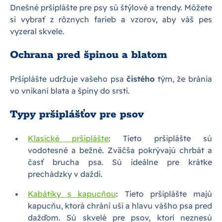
Dnešné pršiplášte pre psy sú štýlové a trendy. Môžete
si vybrať z rôznych farieb a vzorov, aby váš pes
vyzeral skvele.
Ochrana pred špinou a blatom
Pršiplášte udržuje vašeho psa
čistého
tým, že bránia
vo vnikaní blata a špiny do srsti.
Typy pršiplášťov pre psov
Klasické pršiplášte
: Tieto pršiplášte sú
vodotesné a bežné. Zväčša pokrývajú chrbát a
časť brucha psa. Sú ideálne pre krátke
prechádzky v daždi.
Kabátiky s kapucňou
: Tieto pršiplášte majú
kapucňu, ktorá chráni uši a hlavu vášho psa pred
dažďom. Sú skvelé pre psov, ktorí neznesú