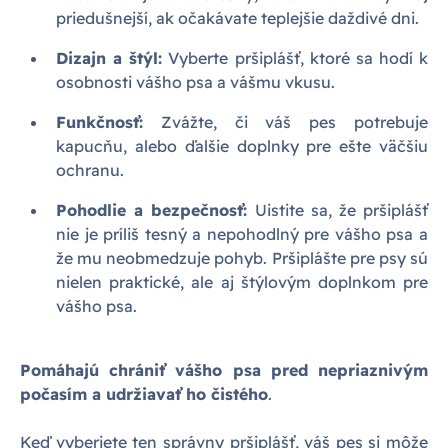
priedušnejší, ak očakávate teplejšie daždivé dni.
Dizajn a štýl:
Vyberte pršiplášť, ktoré sa hodí k
osobnosti vášho psa a vášmu vkusu.
Funkčnosť:
Zvážte, či váš pes potrebuje
kapucňu, alebo ďalšie doplnky pre ešte väčšiu
ochranu.
Pohodlie a bezpečnosť:
Uistite sa, že pršiplášť
nie je príliš tesný a nepohodlný pre vášho psa a
že mu neobmedzuje pohyb. Pršiplášte pre psy sú
nielen praktické, ale aj štýlovým doplnkom pre
vášho psa.
Pomáhajú chrániť vášho psa pred nepriaznivým
počasím a udržiavať ho čistého
.
Keď vyberiete ten správny pršiplášť, váš pes si môže