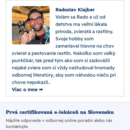
Radoslav Klajber
Volám sa Rado a už od
detstva ma veľmi lákala
príroda, zvieratá a rastliny.
Svoje hobby som
zameriaval hlavne na chov
zvierat a pestovanie rastlín. Nakoľko som veľký
puntičkár, tak pred tým ako som si zadovážil
nejaké zviera som si vždy naštudoval hromady
odbornej literatúry, aby som náhodou niečo pri
chove nepokazil..
Viac o mne ➡
Prvá certifikovaná e-lekáreň na Slovensku
Nájdite odpovede v odbornej online poradni alebo nás
kontaktujte.