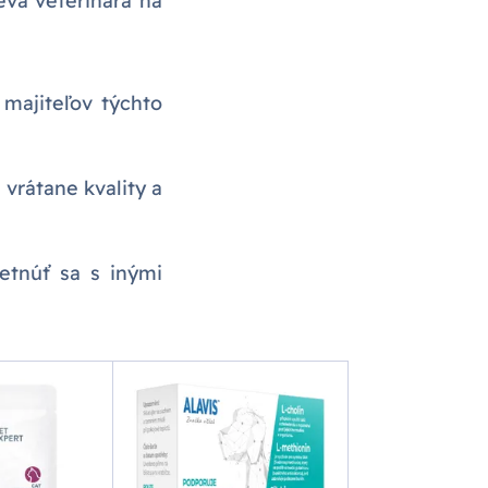
eva veterinára na
majiteľov týchto
vrátane kvality a
etnúť sa s inými
Akcia