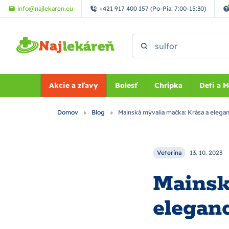
Preskočiť na hlavný obsah
info@najlekaren.eu
+421 917 400 157 (Po-Pia: 7:00-15:30)
Vyhľadať
Akcie a zľavy
Bolesť
Chrípka
Deti a 
Domov
Blog
Mainská mývalia mačka: Krása a elega
Veterina
13. 10. 2023
Mainsk
elegan