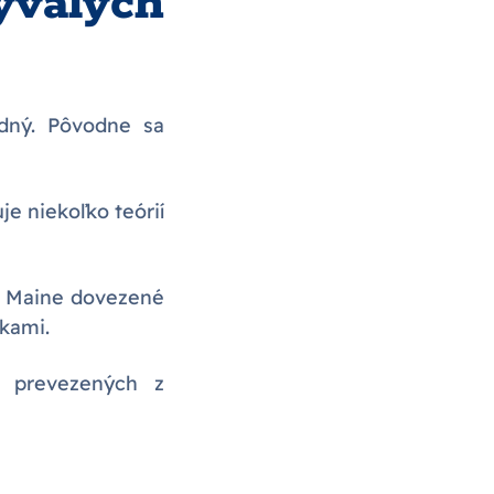
valých
dný. Pôvodne sa
je niekoľko teórií
do Maine dovezené
čkami.
 prevezených z