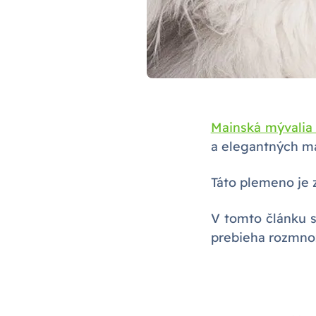
Mainská mývalia
a elegantných ma
Táto plemeno je 
V tomto článku s
prebieha rozmnož