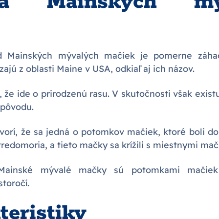
ria Mainských mý
od Mainských mývalých mačiek je pomerne záha
zajú z oblasti Maine v USA, odkiaľ aj ich názov.
 že ide o prirodzenú rasu. V skutočnosti však existu
 pôvodu.
ovorí, že sa jedná o potomkov mačiek, ktoré boli 
redomoria, a tieto mačky sa krížili s miestnymi ma
e Mainské mývalé mačky sú potomkami mačiek
storočí.
teristiky