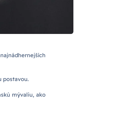
 najnádhernejších
u postavou.
nskú mývaliu, ako