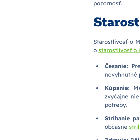
pozornosť.
Starost
Starostlivosť o
o
starostlivosť o 
Česanie:
Pre
nevyhnutné p
Kúpanie:
Mai
zvyčajne nie
potreby.
Strihanie pa
občasné
stri