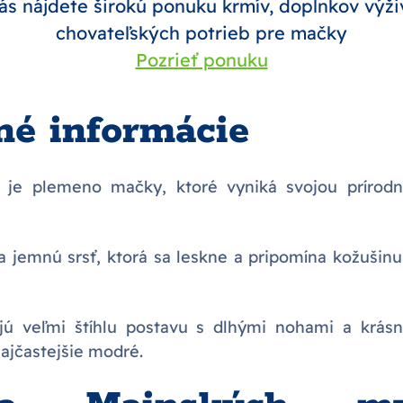
ás nájdete širokú ponuku krmív, doplnkov výži
chovateľských potrieb pre mačky
Pozrieť ponuku
né informácie
 je plemeno mačky, ktoré vyniká svojou prírod
a jemnú srsť, ktorá sa leskne a pripomína kožušinu 
jú veľmi štíhlu postavu s dlhými nohami a krás
najčastejšie modré.