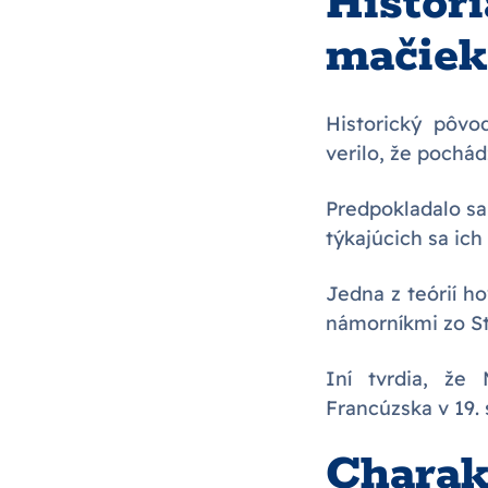
Histó
mačiek
Historický pôv
verilo, že pochád
Predpokladalo sa,
týkajúcich sa ich
Jedna z teórií h
námorníkmi zo St
Iní tvrdia, ž
Francúzska v 19. 
Charak