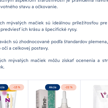
žitým aspektom starostlivosti je pravidelná návšt
avotného stavu a očkovanie.
ch mývalých mačiek sú ideálnou príležitosťou pre 
redviesť ich krásu a špecifické rysy.
avách sú zhodnocované podľa štandardov plemena, 
b očí a celkovej postavy.
kých mývalých mačiek môžu získať ocenenia a str
k.
cia
-13 %
Akcia
-22 %