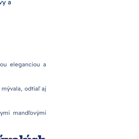
vy a
nou eleganciou a
mývala, odtiaľ aj
nymi mandľovými