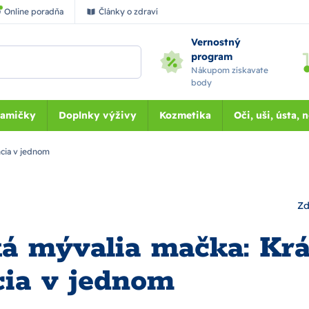
Online poradňa
Články o zdraví
Vernostný
program
Nákupom získavate
body
Mamičky
Doplnky výživy
Kozmetika
Oči, uši, ústa, 
ncia v jednom
Zd
á mývalia mačka: Krá
cia v jednom