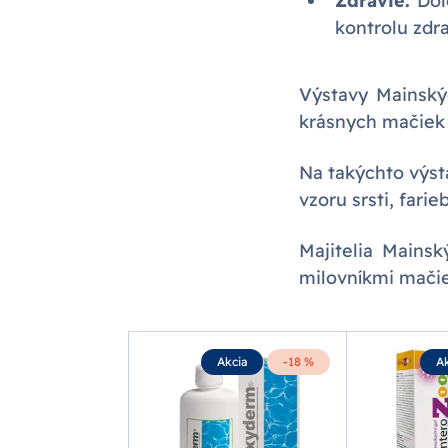
Zdravie:
Dôle
kontrolu zdr
Výstavy Mainský
krásnych mačiek p
Na takýchto výst
vzoru srsti, farie
Majitelia Mains
milovníkmi mačie
Akcia
-35 %
Akcia
-18 %
Ak