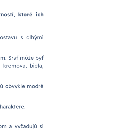
ostí, ktoré ich
ostavu s dlhými
om. Srsť môže byť
 krémová, biela,
sú obvykle modré
haraktere.
ľom a vyžadujú si