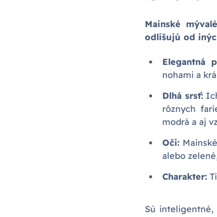
Mainské mývalé
odlišujú od iný
Elegantná p
nohami a krá
Dlhá srsť:
Ich
rôznych far
modrá a aj v
Oči:
Mainské
alebo zelené,
Charakter:
Ti
Sú inteligentné,