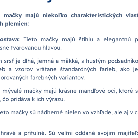
 mačky majú niekoľko charakteristických vlastn
ch plemien:
ostava:
Tieto mačky majú štíhlu a elegantnú p
sne tvarovanou hlavou.
 srsť je dlhá, jemná a mäkká, s hustým podsadník
ieb a vzorov vrátane štandardných farieb, ako je
zorovaných farebných variantov.
 mývalé mačky majú krásne mandľové oči, ktoré 
 čo pridáva k ich výrazu.
eto mačky sú nádherné nielen vo vzhľade, ale aj v c
 hravé a prítulné. Sú veľmi oddané svojim majite