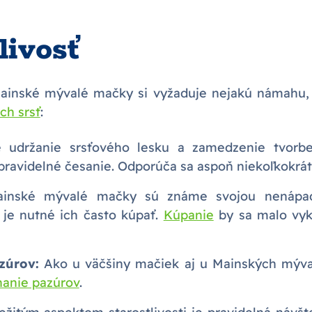
livosť
 Mainské mývalé mačky si vyžaduje nejakú námahu, 
ich srsť
:
 udržanie srsťového lesku a zamedzenie tvorbe
ravidelné česanie. Odporúča sa aspoň niekoľkokrát
nské mývalé mačky sú známe svojou nenápa
 je nutné ich často kúpať.
Kúpanie
by sa malo vyk
zúrov:
Ako u väčšiny mačiek aj u Mainských mýva
hanie pazúrov
.