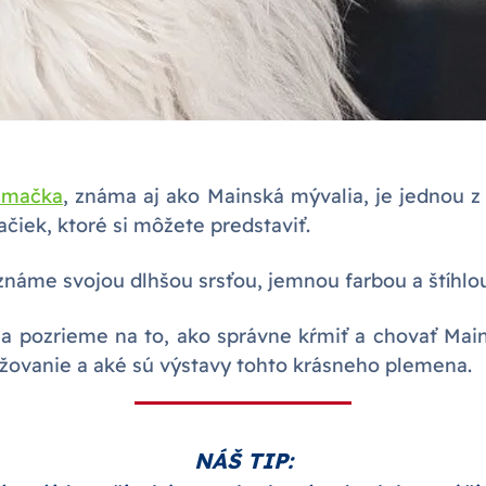
 mačka
, známa aj ako Mainská mývalia, je jednou z
čiek, ktoré si môžete predstaviť.
známe svojou dlhšou srsťou, jemnou farbou a štíhlo
a pozrieme na to, ako správne kŕmiť a chovať Mai
ovanie a aké sú výstavy tohto krásneho plemena.
NÁŠ TIP: