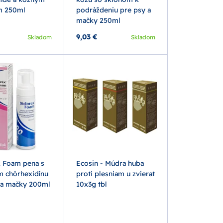
m 250ml
podráždeniu pre psy a
mačky 250ml
9,03 €
Skladom
Skladom
x Foam pena s
Ecosin - Múdra huba
 chórhexidínu
proti plesniam u zvierat
 a mačky 200ml
10x3g tbl