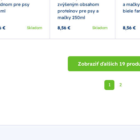
ednom pre psy
zvýšeným obsahom
a mačky 
0ml
proteínov pre psy a
biele fa
mačky 250ml
6 €
8,56 €
8,56 €
Skladom
Skladom
Zobraziť ďalších 19 prod
1
2