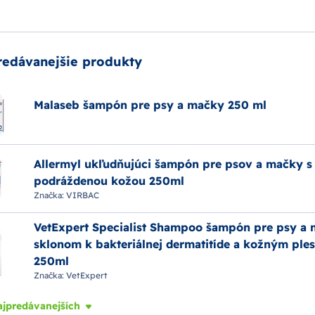
redávanejšie produkty
Malaseb šampón pre psy a mačky 250 ml
Allermyl ukľudňujúci šampón pre psov a mačky s
podráždenou kožou 250ml
Značka:
VIRBAC
VetExpert Specialist Shampoo šampón pre psy a 
sklonom k bakteriálnej dermatitíde a kožným ple
250ml
Značka:
VetExpert
ajpredávanejších