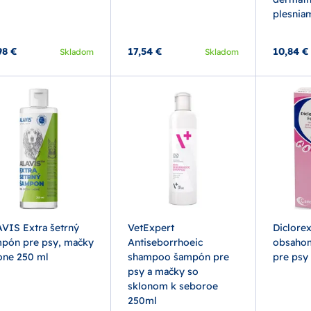
plesnia
98 €
17,54 €
10,84 €
Skladom
Skladom
VIS Extra šetrný
VetExpert
Diclore
pón pre psy, mačky
Antiseborrhoeic
obsahom
one 250 ml
shampoo šampón pre
pre psy
psy a mačky so
sklonom k seboroe
250ml