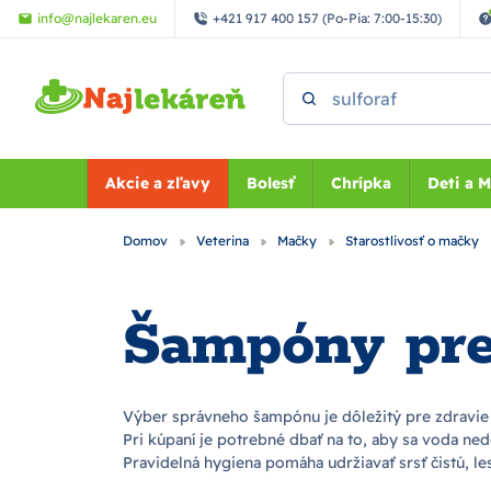
Preskočiť na hlavný obsah
info@najlekaren.eu
+421 917 400 157 (Po-Pia: 7:00-15:30)
Vyhľadať
Akcie a zľavy
Bolesť
Chrípka
Deti a 
Domov
Veterina
Mačky
Starostlivosť o mačky
Šampóny pr
Výber správneho šampónu je dôležitý pre zdravie 
Pri kúpaní je potrebné dbať na to, aby sa voda ned
Pravidelná hygiena pomáha udržiavať srsť čistú, l