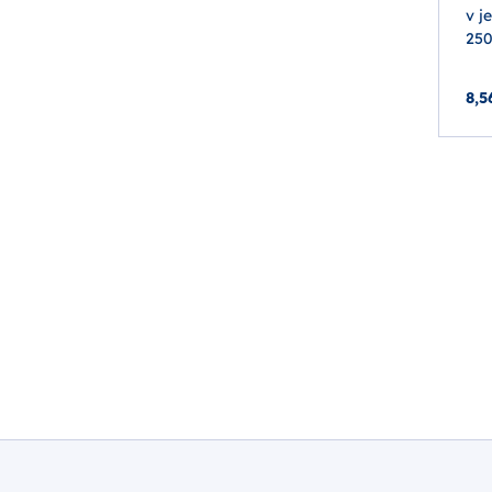
v j
25
8,5