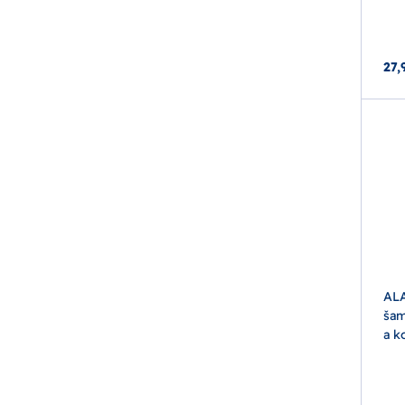
27,
ALA
šam
a k