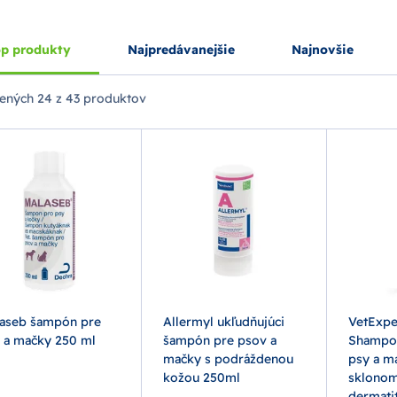
p produkty
Najpredávanejšie
Najnovšie
ených
24 z 43 produktov
aseb šampón pre
Allermyl ukľudňujúci
VetExper
 a mačky 250 ml
šampón pre psov a
Shampo
mačky s podráždenou
psy a m
kožou 250ml
sklonom 
dermati