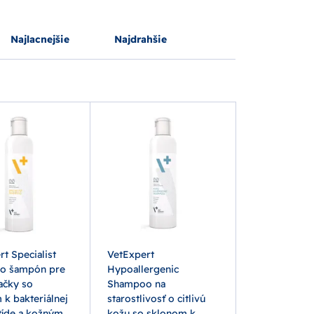
Najlacnejšie
Najdrahšie
t Specialist
VetExpert
o šampón pre
Hypoallergenic
ačky so
Shampoo na
k bakteriálnej
starostlivosť o citlivú
tíde a kožným
kožu so sklonom k