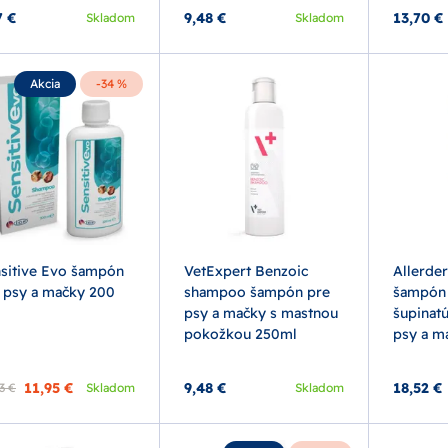
7 €
9,48 €
13,70 €
Skladom
Skladom
Akcia
-34 %
sitive Evo šampón
VetExpert Benzoic
Allerde
 psy a mačky 200
shampoo šampón pre
šampón 
psy a mačky s mastnou
šupinat
pokožkou 250ml
psy a m
11,95 €
9,48 €
18,52 €
3 €
Skladom
Skladom