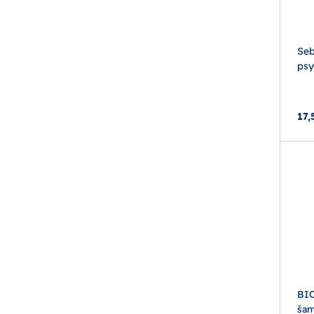
Seb
psy
17,
BI
šam