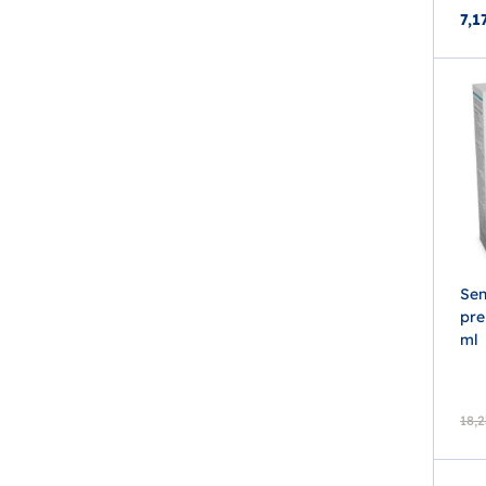
7,1
Sen
pre
ml
18,2