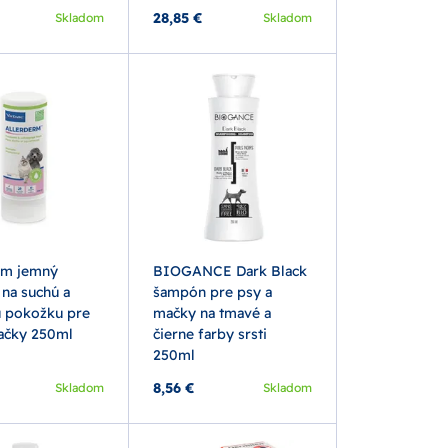
28,85 €
Skladom
Skladom
rm jemný
BIOGANCE Dark Black
na suchú a
šampón pre psy a
ú pokožku pre
mačky na tmavé a
ačky 250ml
čierne farby srsti
250ml
8,56 €
Skladom
Skladom