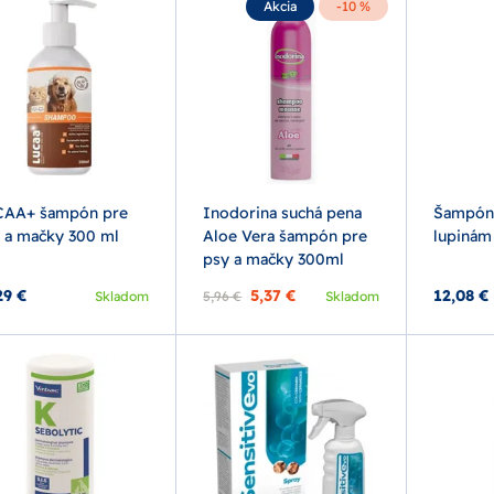
Akcia
-10 %
CAA+ šampón pre
Inodorina suchá pena
Šampón 
 a mačky 300 ml
Aloe Vera šampón pre
lupinám
psy a mačky 300ml
29 €
5,37 €
12,08 €
Skladom
5,96 €
Skladom