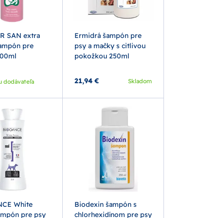
R SAN extra
Ermidrá šampón pre
šampón pre
psy a mačky s citlivou
300ml
pokožkou 250ml
21,94 €
Skladom
u dodávateľa
CE White
Biodexin šampón s
mpón pre psy
chlorhexidínom pre psy