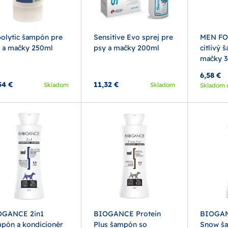
olytic šampón pre
Sensitive Evo sprej pre
MEN FO
 a mačky 250ml
psy a mačky 200ml
citlivý 
mačky 
6,58 €
54 €
11,32 €
Skladom
Skladom
Skladom 
OGANCE 2in1
BIOGANCE Protein
BIOGAN
pón a kondicionér
Plus šampón so
Snow ša