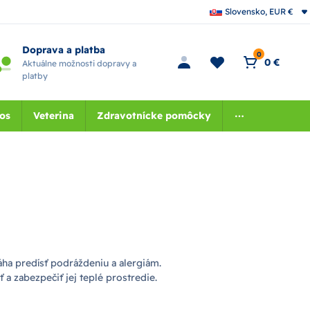
Slovensko, EUR €
Doprava a platba
0
0 €
Aktuálne možnosti dopravy a
platby
nos
Veterina
Zdravotnícke pomôcky
ha predísť podráždeniu a alergiám.
 a zabezpečiť jej teplé prostredie.