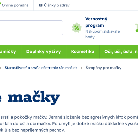
Online poradňa
Články o zdraví
Vernostný
program
Nákupom získavate
body
Mamičky
Doplnky výživy
Kozmetika
Oči, uši, ústa, 
Starostlivosť o srsť a ošetrenie rán mačiek
Šampóny pre mačky
e mačky
srsti a pokožky mačky. Jemné zloženie bez agresívnych látok pomá
ostala do uší a očí mačky. Po umytí je dobré mačku dôkladne vysušiť
esklú a bez nepríjemných pachov.