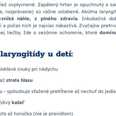
tiež ovplyvnené. Zapálený hrtan je opuchnutý a za
e, rozprávanie) sú vážne oslabené. Akútna laryngit
v
zniká náhle, z plného zdravia
. Inkubačná dob
i a počas nich je najviac nákazlivá. Zvyčajne pretrv
nej liečby. Ide o sezónne ochorenie, ktoré
dominu
laryngitídy u detí:
iskľavé zvuky pri nádychu
 až
strata hlasu
u
– spôsobuje sťažené prehĺtanie až nechuť do jedla
áždivý
kašeľ
ota až horúčka (nie je pravidlom)