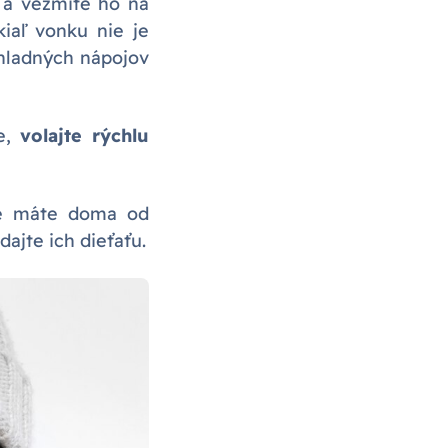
 a vezmite ho na
kiaľ vonku nie je
chladných nápojov
je,
volajte rýchlu
bne máte doma od
dajte ich dieťaťu.