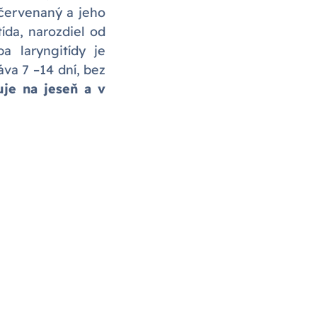
červenaný a jeho
ída, narozdiel od
a laryngitídy je
áva 7 –14 dní, bez
je na jeseň a v