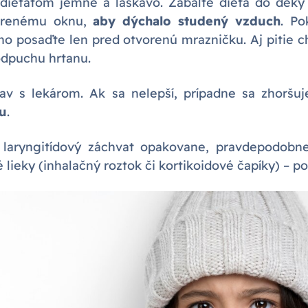
s dieťaťom jemne a láskavo. Zabaľte dieťa do deky
vorenému oknu,
aby dýchalo studený vzduch
. Po
ho posaďte len pred otvorenú mrazničku. Aj pitie 
odpuchu hrtanu.
tav s lekárom. Ak sa nelepší, prípadne sa zhoršu
u
.
l laryngitídový záchvat opakovane, pravdepodo
 lieky (inhalačný roztok či kortikoidové čapíky) – po