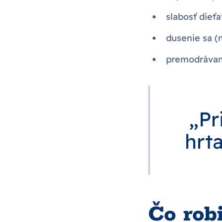
slabosť dieťa
dusenie sa (n
premodrávani
„Pr
hrt
Čo rob