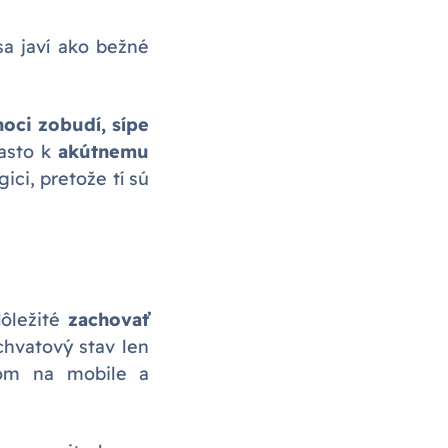
 sa javí ako bežné
noci zobudí, sípe
často k
akútnemu
ici, pretože tí sú
dôležité
zachovať
chvatový stav len
deom na mobile a