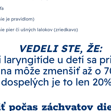
ťa
ie je pravidlom)
e pier či ušných lalokov (zriedkavo)
VEDELI STE, ŽE:
i laryngitíde u detí sa pr
ana môže zmenšiť až o 
dospelých je to len 20%
iť počas záchvatov di