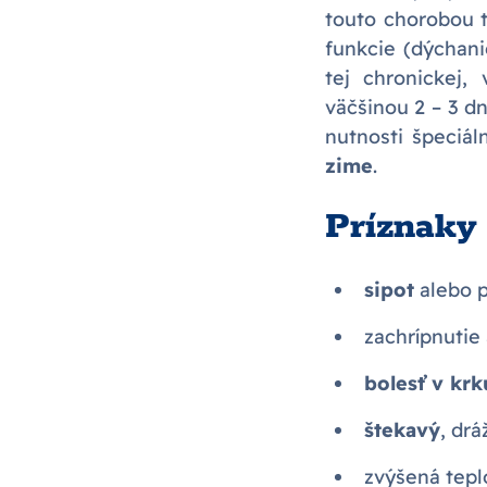
touto chorobou 
funkcie (dýchani
tej chronickej, 
väčšinou 2 – 3 dn
nutnosti špeciál
zime
.
Príznaky 
sipot
alebo p
zachrípnutie
bolesť v krk
štekavý
, dr
zvýšená tepl