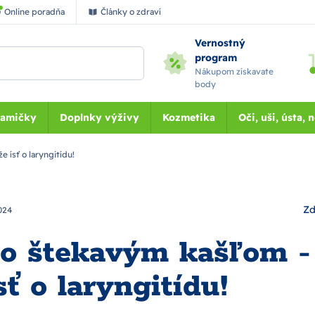
Online poradňa
Články o zdraví
Vernostný
program
Nákupom získavate
body
Mamičky
Doplnky výživy
Kozmetika
Oči, uši, ústa, 
 ísť o laryngitídu!
Zd
024
so štekavým kašľom - 
ť o laryngitídu!