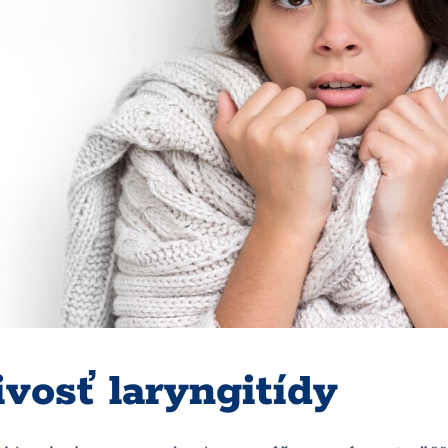
vosť laryngitídy