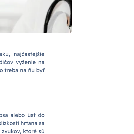
ku, najčastejšie
odičov vyženie na
o treba na ňu byť
nosa alebo úst do
lízkosti hrtana sa
 zvukov, ktoré sú