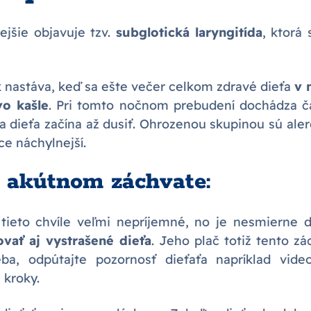
ejšie objavuje tzv.
subglotická laryngitída
, ktorá
k nastáva, keď sa ešte večer celkom zdravé dieťa
v 
vo kašle
. Pri tomto nočnom prebudení dochádza 
a dieťa začína až dusiť. Ohrozenou skupinou sú alerg
ce náchylnejší.
i akútnom záchvate:
 tieto chvíle veľmi nepríjemné, no je nesmierne 
vať aj vystrašené dieťa
. Jeho plač totiž tento zá
eba, odpútajte pozornosť dieťaťa napríklad vi
 kroky.