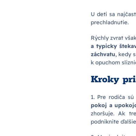
U detí sa najčast
prechladnutie.
Rýchly zvrat vša
a typicky šteka
záchvatu
, kedy s
k opuchom slizni
Kroky pr
1. Pre rodiča sú
pokoj a upokojo
zhoršuje. Ak tr
podniknite ďalšie