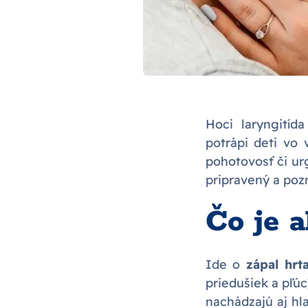
Hoci laryngitíd
potrápi deti vo 
pohotovosť či ur
pripravený a pozn
Čo je a
Ide o
zápal hr
priedušiek a pľúc
nachádzajú aj hl