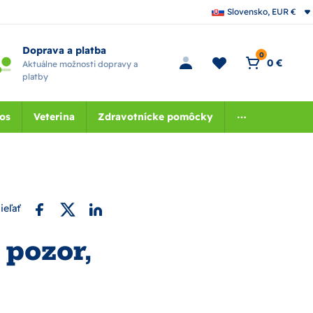
Slovensko, EUR €
Doprava a platba
0
0 €
Aktuálne možnosti dopravy a
platby
nos
Veterina
Zdravotnícke pomôcky
ieľať
pozor,