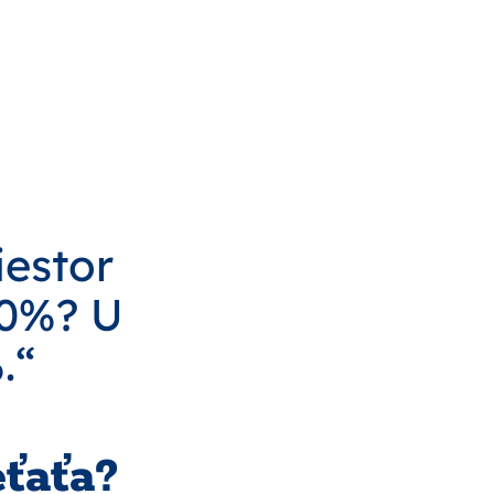
iestor
70%? U
.“
eťaťa?