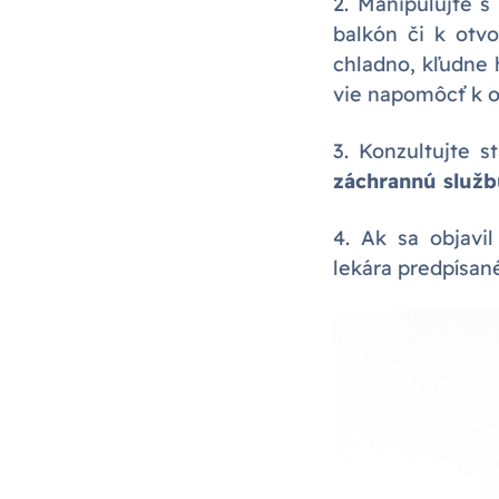
2. Manipulujte 
balkón či k ot
chladno, kľudne 
vie napomôcť k 
3. Konzultujte s
záchrannú služb
4. Ak sa objavi
lekára predpísané