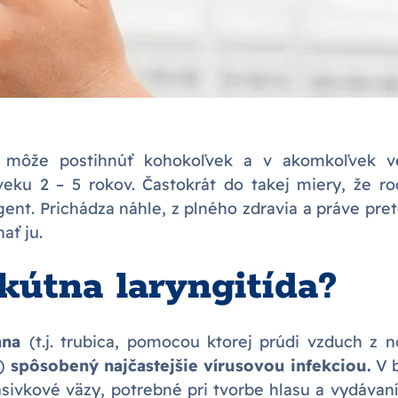
a môže postihnúť kohokoľvek a v akomkoľvek ve
veku 2 – 5 rokov. Častokrát do takej miery, že r
gent. Prichádza náhle, z plného zdravia a práve pret
ať ju.
kútna laryngitída?
tana
(t.j. trubica, pomocou ktorej prúdi vzduch z 
)
spôsobený najčastejšie vírusovou infekciou.
V b
asivkové väzy, potrebné pri tvorbe hlasu a vydávaní