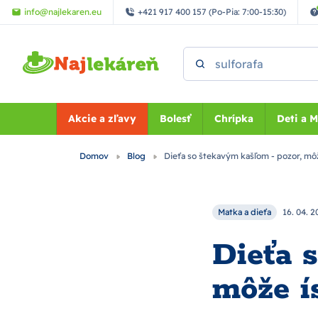
Preskočiť na hlavný obsah
info@najlekaren.eu
+421 917 400 157 (Po-Pia: 7:00-15:30)
Vyhľadať
Akcie a zľavy
Bolesť
Chrípka
Deti a 
Domov
Blog
Dieťa so štekavým kašľom - pozor, môže
Matka a dieťa
16. 04. 2
Dieťa 
môže ís