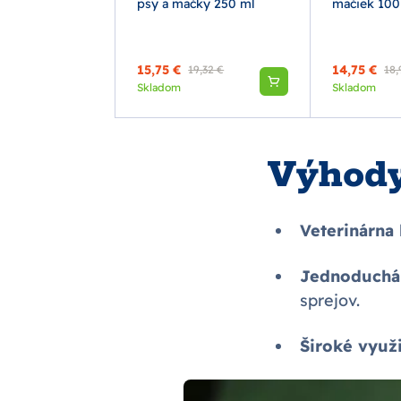
cím uzáverom
psy a mačky 250 ml
mačiek 100
ce zvieratá 200
15,75 €
14,75 €
19,32 €
18,
Skladom
Skladom
Výhody
Veterinárna 
Jednoduchá 
sprejov.
Široké využi