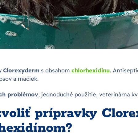
ky
Clorexyderm
s obsahom
chlorhexidínu
. Antisepti
 psov a mačiek.
ch problémov
, jednoduché použitie, veterinárna kva
zvoliť prípravky Clor
rhexidínom?