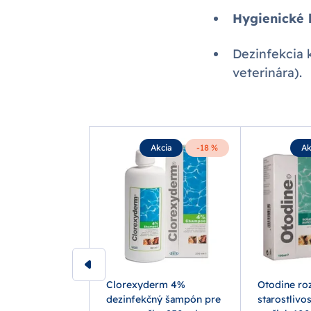
Hygienické 
Dezinfekcia 
veterinára).
Akcia
-18 %
Ak
derm
Clorexyderm 4%
Otodine ro
cký roztok s
dezinfekčný šampón pre
starostlivo