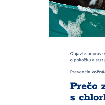
Objavte príprav
o pokožku a srsť
Prevencia
kožný
Prečo 
s chlo