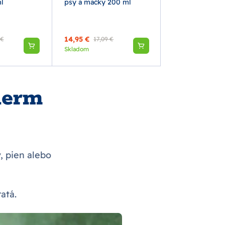
l
psy a mačky 200 ml
psy a mačky 1
14,95 €
22,50 €
 €
17,09 €
27,29 €
Skladom
Skladom
derm
 pien alebo
atá.