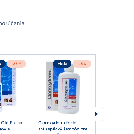
porúčania
a
-22 %
Akcia
-13 %
Akcia
Oto Piú na
Clorexyderm forte
Clorexyderm 
sov a
antiseptický šampón pre
dezinfekčný ro