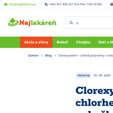
Preskočiť na hlavný obsah
info@najlekaren.eu
+421 917 400 157 (Po-Pia: 7:00-15:30)
Vyhľadať
Akcie a zľavy
Bolesť
Chrípka
Deti a 
Domov
Blog
Clorexyderm – účinné prípravky s chlo
Veterina
05. 09. 2025
Clorex
chlorh