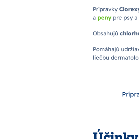
Prípravky
Clore
a
peny
pre psy a
Obsahujú
chlorh
Pomáhajú udržiava
liečbu dermatol
Prípr
Účinky