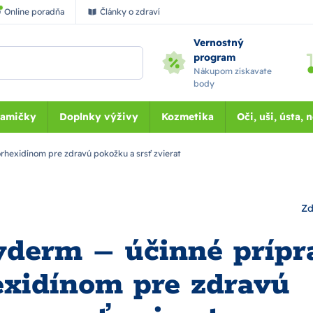
Online poradňa
Články o zdraví
Vernostný
program
Nákupom získavate
body
Mamičky
Doplnky výživy
Kozmetika
Oči, uši, ústa, 
rhexidínom pre zdravú pokožku a srsť zvierat
Zd
yderm – účinné prípr
exidínom pre zdravú