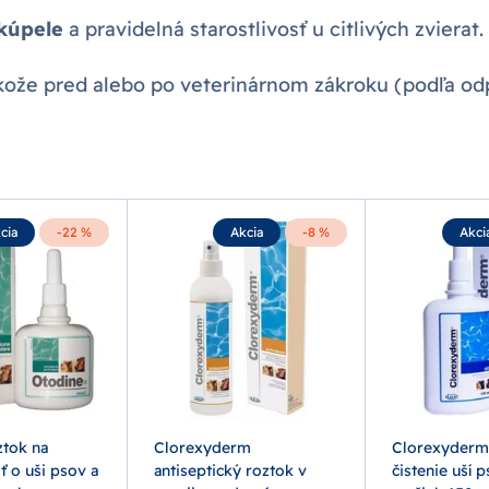
kúpele
a pravidelná starostlivosť u citlivých zvierat.
kože pred alebo po veterinárnom zákroku (podľa od
cia
-22 %
Akcia
-8 %
Akci
ztok na
Clorexyderm
Clorexyderm 
sť o uši psov a
antiseptický roztok v
čistenie uší p