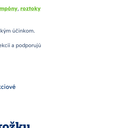
ampóny
,
roztoky
ickým účinkom.
ekcií a podporujú
kciové
kožku