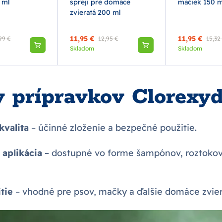
 ml
spreji pre domáce
mačiek 150 m
zvieratá 200 ml
11,95 €
11,95 €
99 €
12,95 €
15,32
Skladom
Skladom
 prípravkov Clorexy
kvalita
– účinné zloženie a bezpečné použitie.
aplikácia
– dostupné vo forme šampónov, roztokov,
tie
– vhodné pre psov, mačky a ďalšie domáce zvier