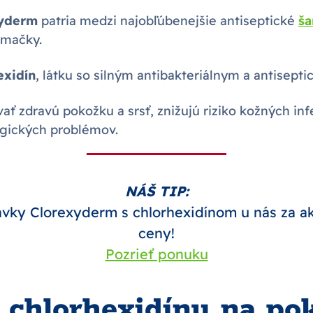
xyderm
patria medzi najobľúbenejšie antiseptické
š
 mačky.
exidín
, látku so silným antibakteriálnym a antisept
ť zdravú pokožku a srsť, znižujú riziko kožných inf
ogických problémov.
NÁŠ TIP:
avky Clorexyderm s chlorhexidínom u nás za a
ceny!
Pozrieť ponuku
 chlorhexidínu na po