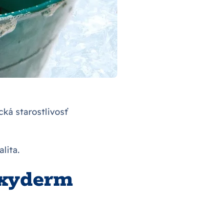
cká starostlivosť
lita.
exyderm