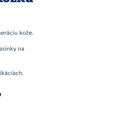
neráciu kože.
asinky na
ikáciách.
?