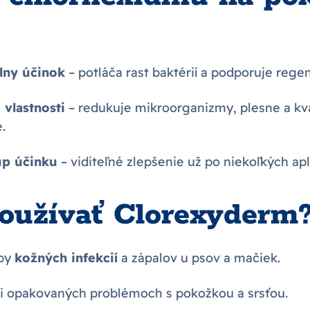
lny účinok
– potláča rast baktérií a podporuje rege
 vlastnosti
– redukuje mikroorganizmy, plesne a kv
.
up účinku
– viditeľné zlepšenie už po niekoľkých apl
oužívať Clorexyderm
čby
kožných infekcií
a zápalov u psov a mačiek.
i opakovaných problémoch s pokožkou a srsťou.