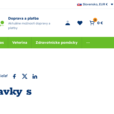
Slovensko, EUR €
Doprava a platba
0
0 €
Aktuálne možnosti dopravy a
platby
nos
Veterina
Zdravotnícke pomôcky
ieľať
avky s