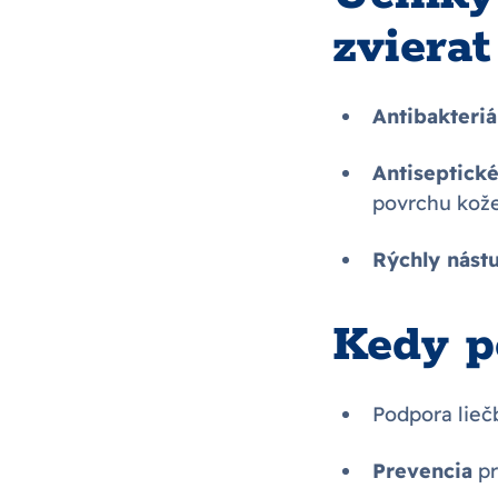
zvierat
Antibakteriá
Antiseptické
povrchu kože
Rýchly nást
Kedy p
Podpora lie
Prevencia
pr