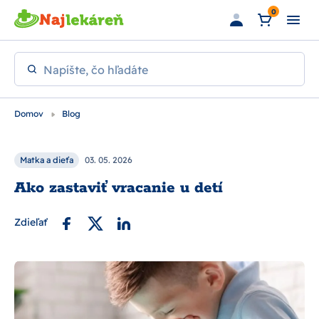
Preskočiť na hlavný obsah
0
Napíšte, čo hľadáte
Domov
Blog
Matka a dieťa
03. 05. 2026
Ako zastaviť vracanie u detí
Zdieľať