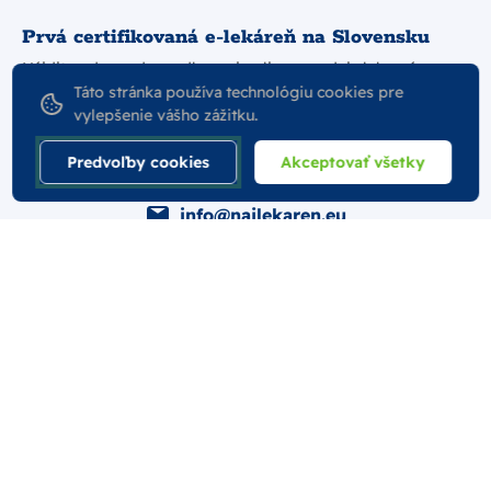
Prvá certifikovaná e-lekáreň na Slovensku
Nájdite odpovede v odbornej online poradni alebo nás
kontaktujte.
Táto stránka používa technológiu cookies pre
vylepšenie vášho zážitku.
Prejsť do online poradne
Predvoľby cookies
Akceptovať všetky
+421 917 400 157 (Po-Pia: 7:00-15:30)
info@najlekaren.eu
Všetko o nákupe
Podmienky
Pre firmy