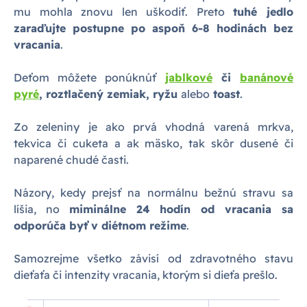
mu mohla znovu len uškodiť. Preto
tuhé jedlo
zaraďujte postupne po aspoň 6-8 hodinách bez
vracania
.
Deťom môžete ponúknúť
jablkové
či
banánové
pyré
, roztlačený zemiak, ryžu
alebo
toast
.
Zo zeleniny je ako prvá vhodná varená mrkva,
tekvica či cuketa a ak mäsko, tak skôr dusené či
naparené chudé časti.
Názory, kedy prejsť na normálnu bežnú stravu sa
líšia, no
miminálne 24 hodín od vracania sa
odporúča byť v diétnom režime
.
Samozrejme všetko závisí od zdravotného stavu
dieťaťa či intenzity vracania, ktorým si dieťa prešlo.