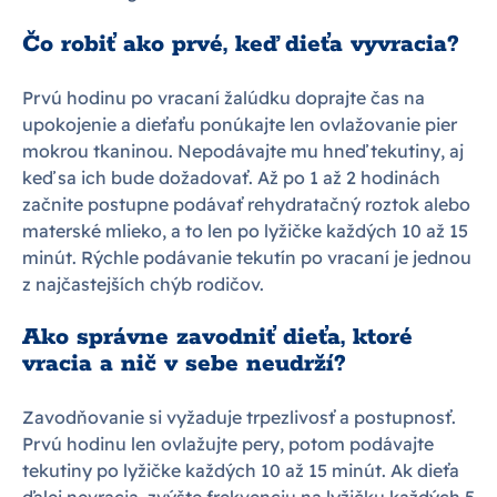
Čo robiť ako prvé, keď dieťa vyvracia?
Prvú hodinu po vracaní žalúdku doprajte čas na
upokojenie a dieťaťu ponúkajte len ovlažovanie pier
mokrou tkaninou. Nepodávajte mu hneď tekutiny, aj
keď sa ich bude dožadovať. Až po 1 až 2 hodinách
začnite postupne podávať rehydratačný roztok alebo
materské mlieko, a to len po lyžičke každých 10 až 15
minút. Rýchle podávanie tekutín po vracaní je jednou
z najčastejších chýb rodičov.
Ako správne zavodniť dieťa, ktoré
vracia a nič v sebe neudrží?
Zavodňovanie si vyžaduje trpezlivosť a postupnosť.
Prvú hodinu len ovlažujte pery, potom podávajte
tekutiny po lyžičke každých 10 až 15 minút. Ak dieťa
ďalej nevracia, zvýšte frekvenciu na lyžičku každých 5