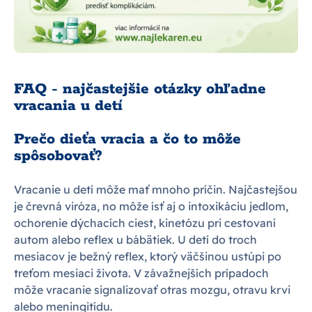
FAQ - najčastejšie otázky ohľadne
vracania u detí
Prečo dieťa vracia a čo to môže
spôsobovať?
Vracanie u detí môže mať mnoho príčin. Najčastejšou
je črevná viróza, no môže ísť aj o intoxikáciu jedlom,
ochorenie dýchacích ciest, kinetózu pri cestovaní
autom alebo reflex u bábätiek. U detí do troch
mesiacov je bežný reflex, ktorý väčšinou ustúpi po
treťom mesiaci života. V závažnejších prípadoch
môže vracanie signalizovať otras mozgu, otravu krvi
alebo meningitídu.