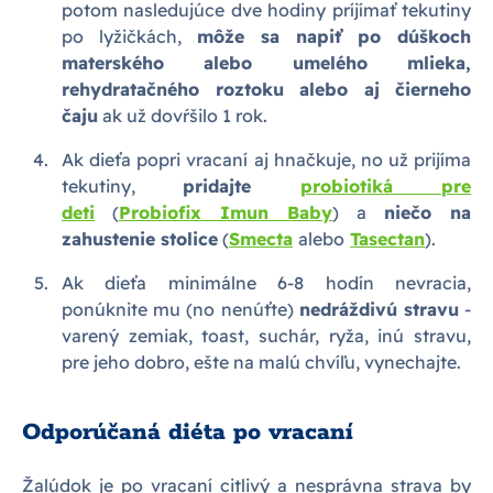
potom nasledujúce dve hodiny príjímať tekutiny
po lyžičkách,
môže sa napiť po dúškoch
materského alebo umelého mlieka,
rehydratačného roztoku alebo aj čierneho
čaju
ak už dovŕšilo 1 rok.
Ak dieťa popri vracaní aj hnačkuje, no už prijíma
tekutiny,
pridajte
probiotiká pre
deti
(
Probiofix Imun Baby
) a
niečo na
zahustenie stolice
(
Smecta
alebo
Tasectan
).
Ak dieťa minimálne 6-8 hodín nevracia,
ponúknite mu (no nenúťte)
nedráždivú stravu
-
varený zemiak, toast, suchár, ryža, inú stravu,
pre jeho dobro, ešte na malú chvíľu, vynechajte.
Odporúčaná diéta po vracaní
Žalúdok je po vracaní citlivý a nesprávna strava by