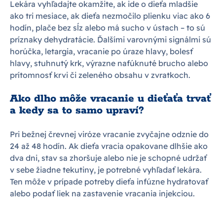
Lekára vyhľadajte okamžite, ak ide o dieťa mladšie
ako tri mesiace, ak dieťa nezmočilo plienku viac ako 6
hodín, plače bez sĺz alebo má sucho v ústach – to sú
príznaky dehydratácie. Ďalšími varovnými signálmi sú
horúčka, letargia, vracanie po úraze hlavy, bolesť
hlavy, stuhnutý krk, výrazne nafúknuté brucho alebo
prítomnosť krvi či zeleného obsahu v zvratkoch.
Ako dlho môže vracanie u dieťaťa trvať
a kedy sa to samo upraví?
Pri bežnej črevnej viróze vracanie zvyčajne odznie do
24 až 48 hodín. Ak dieťa vracia opakovane dlhšie ako
dva dni, stav sa zhoršuje alebo nie je schopné udržať
v sebe žiadne tekutiny, je potrebné vyhľadať lekára.
Ten môže v prípade potreby dieťa infúzne hydratovať
alebo podať liek na zastavenie vracania injekciou.