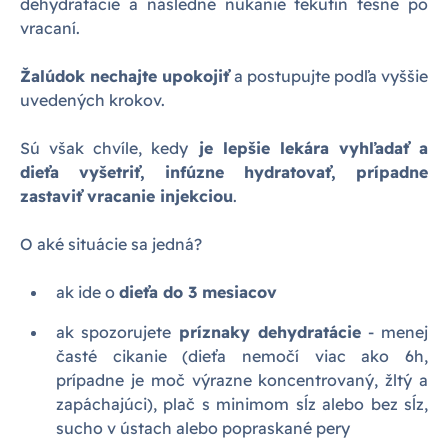
dehydratácie a následné núkanie tekutín tesne po
vracaní.
Žalúdok nechajte upokojiť
a postupujte podľa vyššie
uvedených krokov.
Sú však chvíle, kedy
je lepšie lekára vyhľadať a
dieťa vyšetriť, infúzne hydratovať, prípadne
zastaviť vracanie injekciou
.
O aké situácie sa jedná?
ak ide o
dieťa do 3 mesiacov
ak spozorujete
príznaky dehydratácie
- menej
časté cikanie (dieťa nemočí viac ako 6h,
prípadne je moč výrazne koncentrovaný, žltý a
zapáchajúci), plač s minimom sĺz alebo bez sĺz,
sucho v ústach alebo popraskané pery