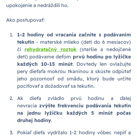
upokojenie a nedráždili ho.
Ako postupovať:
1-2 hodiny od vracania začnite s podávaním
tekutín
- materské mlieko (deti do 6 mesiacov)
či
rehydratačný roztok
(staršie a nedojčené
deti) podávame deťom
prvú hodinu po lyžičke
každých 10-15 minút
. Dovtedy len ovlažujte
pery dieťaťa mokrou tkaninou a skúste odpútať
jeho pozornosť od smädu, ktorý bude určite
pociťovať a dožadovať sa tekutín.
Ak dieťa zvládlo prvú hodinu a ďalej
nevracia
zvýšte frekvenciu podávania tekutín
na jednu lyžičku každých 5 minút počas
druhej hodiny
.
Pokiaľ dieťa vydržalo 1-2 hodiny vôbec nepiť a