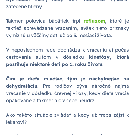
zatečené hlieny.
Takmer polovica bábätiek trpí
refluxom
, ktoré je
taktiež sprevádzané vracaním, avšak tieto príznaky
vymiznú u väčšiny detí už po 3. mesiaci života.
V neposlednom rade dochádza k vracaniu aj počas
cestovania autom v dôsledku
kinetózy, ktorá
postihuje niektoré deti po 1. roku života
.
Čím je dieťa mladšie, tým je náchylnejšie na
dehydratáciu
. Pre rodičov býva náročné najmä
vracanie v dôsledku črevnej virózy, kedy dieťa vracia
opakovane a takmer nič v sebe neudrží.
Ako takéto situácie zvládať a kedy už treba zájsť k
lekárovi?