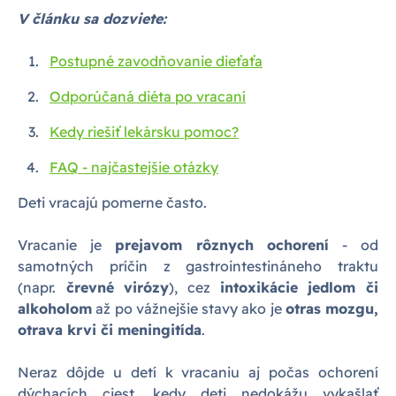
V článku sa dozviete:
Postupné zavodňovanie dieťaťa
Odporúčaná diéta po vracaní
Kedy riešiť lekársku pomoc?
FAQ - najčastejšie otázky
Deti vracajú pomerne často.
Vracanie je
prejavom rôznych ochorení
- od
samotných príčin z gastrointestináneho traktu
(napr.
črevné virózy
), cez
intoxikácie jedlom či
alkoholom
až po vážnejšie stavy ako je
otras mozgu,
otrava krvi či meningitída
.
Neraz dôjde u detí k vracaniu aj počas ochorení
dýchacích ciest, kedy deti nedokážu vykašlať