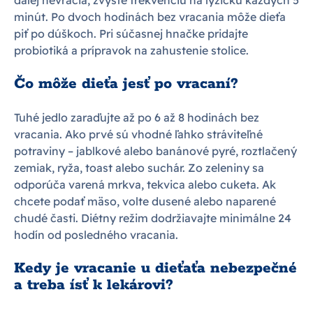
minút. Po dvoch hodinách bez vracania môže dieťa
piť po dúškoch. Pri súčasnej hnačke pridajte
probiotiká a prípravok na zahustenie stolice.
Čo môže dieťa jesť po vracaní?
Tuhé jedlo zaraďujte až po 6 až 8 hodinách bez
vracania. Ako prvé sú vhodné ľahko stráviteľné
potraviny – jablkové alebo banánové pyré, roztlačený
zemiak, ryža, toast alebo suchár. Zo zeleniny sa
odporúča varená mrkva, tekvica alebo cuketa. Ak
chcete podať mäso, volte dusené alebo naparené
chudé časti. Diétny režim dodržiavajte minimálne 24
hodín od posledného vracania.
Kedy je vracanie u dieťaťa nebezpečné
a treba ísť k lekárovi?