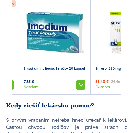
-14 %
erorálnu
Imodium na liečbu hnačky 20 kapsúl
Enterol 250 mg 50 tvr
7,35 €
21,40 €
24,46 €
Skladom
Skladom
Kedy riešiť lekársku pomoc?
S prvým vracaním netreba hneď utekať k lekárovi.
Častou chybou rodičov je práve strach z