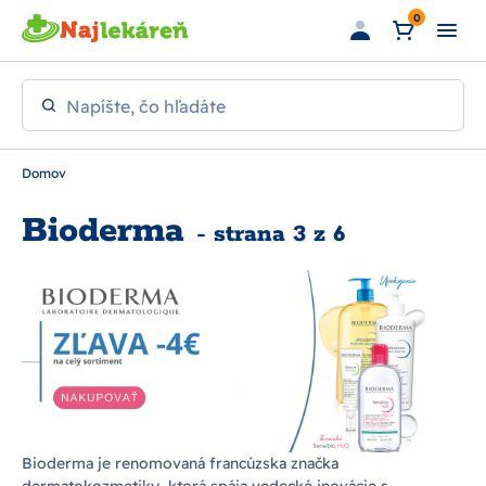
Preskočiť na hlavný obsah
0
Napíšte, čo hľadáte
Domov
Bioderma
- strana 3 z 6
Bioderma je renomovaná francúzska značka
dermatokozmetiky, ktorá spája vedecké inovácie s