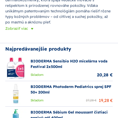
rešpektom k prirodzenej rovnováhe pokožky. Vďaka
unikátnym patentovaným technológiám pomáha riešiť rôzne
typy kožných problémov – od citlivej a suchej pokožky, až
po mastnú a aknóznu pleť.
Zobraziť viac
Najpredávanejšie produkty
BIODERMA Sensibio H2O micelárna voda
Festival 2x500ml
20,28 €
Skladom
BIODERMA Photoderm Pediatrics sprej SPF
50+ 200ml
19,28 €
Skladom
27,28 €
BIODERMA Sébium Gel moussant čistiaci
penivý gél 400ml