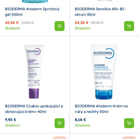
BIODERMA Atoderm Sprchový
BIODERMA Sensibio AR+ BI -
gél 500ml
sérum 30ml
10,56 €
14,56 €
24,32 €
28,32 €
Skladom
Skladom
BIODERMA Cicabio upokojujúci a
BIODERMA Atoderm Krém na
obnovujúci krém+ 40ml
ruky a nechty 50ml
9,93 €
8,18 €
Skladom
Skladom