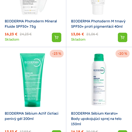
BIODERMA Photoderm Mineral
BIODERMA Photoderm M tmavý
Fluide SPF50+ 75g
SPF50+ proti pigmentácii 40ml
16,23 €
24,23 €
13,06 €
21,06 €
Skladom
Skladom
-23 %
-20 %
BIODERMA Sébium Actif čistiaci
BIODERMA Sébium Kerato+
penivý gél 200ml
Body upokojujúci sprej na telo
150ml
13,53 €
17,53 €
16,18 €
20,18 €