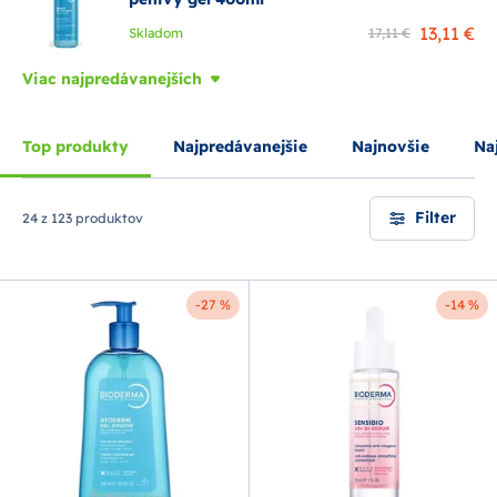
13,11 €
Skladom
17,11 €
Viac najpredávanejších
Top produkty
Najpredávanejšie
Najnovšie
Naj
Filter
24 z 123 produktov
-27 %
-14 %