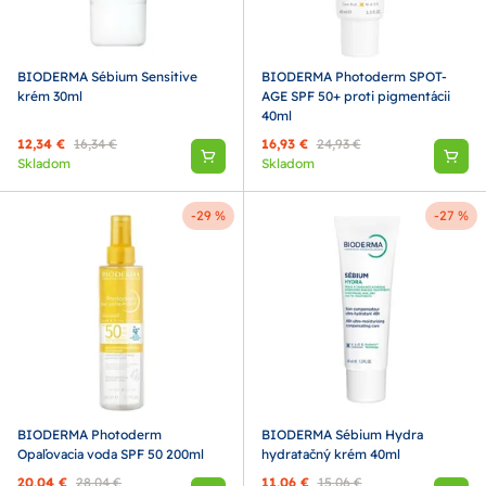
BIODERMA Sébium Sensitive
BIODERMA Photoderm SPOT-
krém 30ml
AGE SPF 50+ proti pigmentácii
40ml
12,34 €
16,34 €
16,93 €
24,93 €
Skladom
Skladom
-29 %
-27 %
BIODERMA Photoderm
BIODERMA Sébium Hydra
Opaľovacia voda SPF 50 200ml
hydratačný krém 40ml
20,04 €
28,04 €
11,06 €
15,06 €