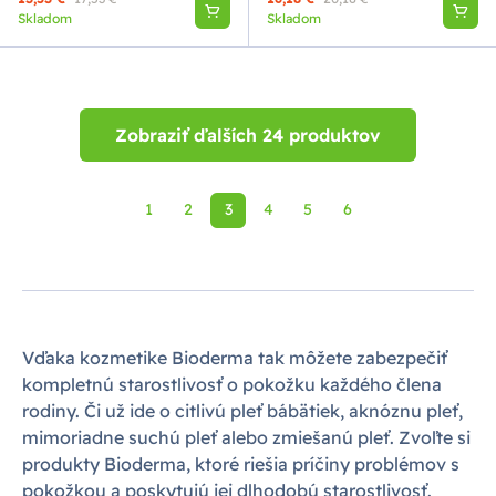
Skladom
Skladom
Zobraziť ďalších 24 produktov
1
2
3
4
5
6
Vďaka kozmetike Bioderma tak môžete zabezpečiť
kompletnú starostlivosť o pokožku každého člena
rodiny. Či už ide o citlivú pleť bábätiek, aknóznu pleť,
mimoriadne suchú pleť alebo zmiešanú pleť. Zvoľte si
produkty Bioderma, ktoré riešia príčiny problémov s
pokožkou a poskytujú jej dlhodobú starostlivosť.