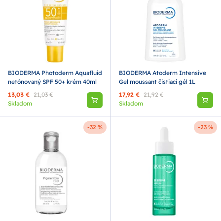
BIODERMA Photoderm Aquafluid
BIODERMA Atoderm Intensive
netónovaný SPF 50+ krém 40ml
Gel moussant čistiaci gél 1L
13,03 €
21,03 €
17,92 €
21,92 €
Skladom
Skladom
-32 %
-23 %