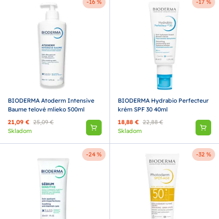
-16 %
-17 %
BIODERMA Atoderm Intensive
BIODERMA Hydrabio Perfecteur
Baume telové mlieko 500ml
krém SPF 30 40ml
21,09 €
25,09 €
18,88 €
22,88 €
Skladom
Skladom
-24 %
-32 %