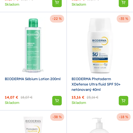
Skladom
Skladom
-22 %
-35 %
BIODERMA Sébium Lotion 200ml
BIODERMA Photoderm
XDefense Ultra fluid SPF 50+
netónovaný 40ml
14,07 €
18,07 €
15,16 €
23,16 €
Skladom
Skladom
-38 %
-18 %