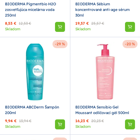
BIODERMA Pigmentbio H2O
BIODERMA Sébium
zosvetľujúca micelárna voda
koncentrované anti-age sérum
250ml
30ml
8,53 €
12,53 €
19,57 €
25,57 €
Skladom
Skladom
-29 %
-20 %
BIODERMA ABCDerm Šampón
BIODERMA Sensibio Gel
200ml
Moussant odličovací gél 500ml
9,94 €
13,94 €
16,23 €
20,23 €
Skladom
Skladom