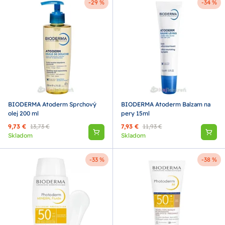
-29 %
-34 %
BIODERMA Atoderm Sprchový
BIODERMA Atoderm Balzam na
olej 200 ml
pery 15ml
9,73 €
13,73 €
7,93 €
11,93 €
Skladom
Skladom
-33 %
-38 %