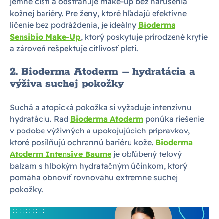
jemne čistí a odstraňuje make-up bez narušenia
kožnej bariéry. Pre ženy, ktoré hľadajú efektívne
líčenie bez podráždenia, je ideálny
Bioderma
Sensibio Make-Up
, ktorý poskytuje prirodzené krytie
a zároveň rešpektuje citlivosť pleti.
2. Bioderma Atoderm – hydratácia a
výživa suchej pokožky
Suchá a atopická pokožka si vyžaduje intenzívnu
hydratáciu. Rad
Bioderma Atoderm
ponúka riešenie
v podobe výživných a upokojujúcich prípravkov,
ktoré posilňujú ochrannú bariéru kože.
Bioderma
Atoderm Intensive Baume
je obľúbený telový
balzam s hlbokým hydratačným účinkom, ktorý
pomáha obnoviť rovnováhu extrémne suchej
pokožky.