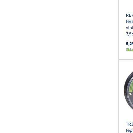
RE
ter
vlh
7,5
5,2
Skl
TRI
tep