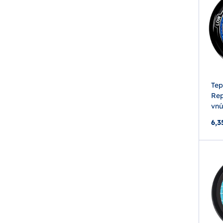
Tep
Rep
vnú
6,3