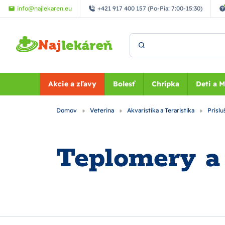
Preskočiť na hlavný obsah
info@najlekaren.eu
+421 917 400 157 (Po-Pia: 7:00-15:30)
Vyhľadať
Akcie a zľavy
Bolesť
Chrípka
Deti a 
Domov
Veterina
Akvaristika a Teraristika
Príslu
Teplomery a