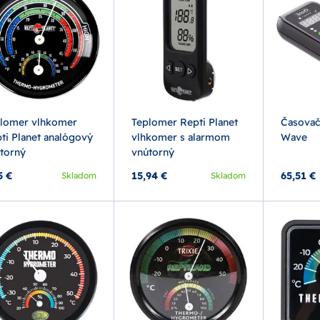
lomer vlhkomer
Teplomer Repti Planet
Časovač 
ti Planet analógový
vlhkomer s alarmom
Wave
torný
vnútorný
5 €
15,94 €
65,51 €
Skladom
Skladom