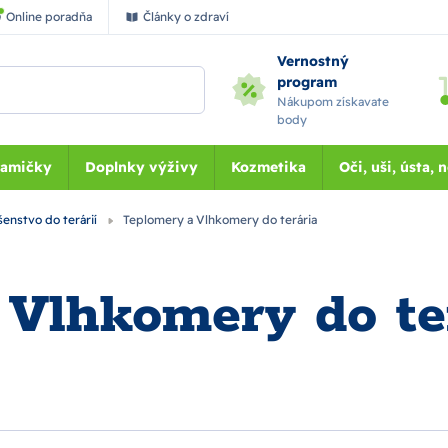
Online poradňa
Články o zdraví
Vernostný
program
Nákupom získavate
body
Mamičky
Doplnky výživy
Kozmetika
Oči, uši, ústa, 
šenstvo do terárií
Teplomery a Vlhkomery do terária
 Vlhkomery do te