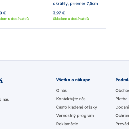
okrúhly, priemer 7,5cm
0 €
3,97 €
adom u dodávateľa
Skladom u dodávateľa
ň
Všetko o nákupe
Podmi
O nás
Obcho
Kontaktujte nás
Platba
o nás
Často kladené otázky
Dodan
Vernostný program
Ochran
Reklamácie
Prevád