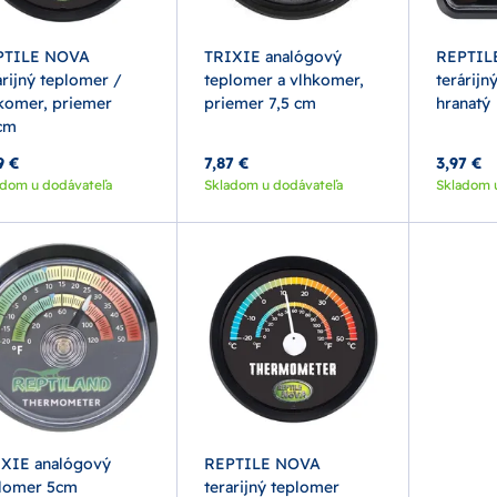
PTILE NOVA
TRIXIE analógový
REPTIL
árijný teplomer /
teplomer a vlhkomer,
terárijn
komer, priemer
priemer 7,5 cm
hranatý
cm
9 €
7,87 €
3,97 €
adom u dodávateľa
Skladom u dodávateľa
Skladom 
XIE analógový
REPTILE NOVA
lomer 5cm
terarijný teplomer