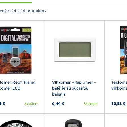
ených
14 z 14 produktov
lomer Repti Planet
Vlhkomer + teplomer -
Teplome
komer LCD
batérie sú súčasťou
vlhkome
balenia
4 €
6,44 €
13,82 €
Skladom
Skladom