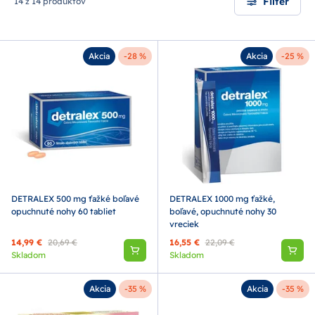
Filter
14 z 14 produktov
Akcia
-28 %
Akcia
-25 %
DETRALEX 500 mg ťažké boľavé
DETRALEX 1000 mg ťažké,
opuchnuté nohy 60 tabliet
boľavé, opuchnuté nohy 30
vreciek
14,99 €
20,69 €
16,55 €
22,09 €
Skladom
Skladom
Akcia
-35 %
Akcia
-35 %