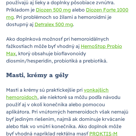
používajú aj lieky a doplnky pôsobiace zvnútra.
Príkladom je
Diozen 500 mg
alebo
Diozen Forte 1000
mg
. Pri problémoch so žilami a hemoroidmi je
dostupný aj
Detralex 500 mg
.
Ako doplnková možnosť pri hemoroidálnych
ťažkostiach môže byť vhodný aj
HemoStop Probio
Max
, ktorý obsahuje bioflavonoidy
diosmín/hesperidín, probiotiká a prebiotiká.
Masti, krémy a gély
Masti a krémy sú praktickejšie pri
vonkajších
hemoroidoch
, ale niektoré sa môžu podľa návodu
použiť aj v okolí konečníka alebo pomocou
aplikátora. Pri vnútorných hemeroidoch však nemajú
byť jediným riešením, najmä ak dominuje krvácanie
alebo tlak vo vnútri konečníka. Ako doplnok môže
byť vhodná napríklad rektálna masť
PROKTIS-M