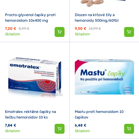
Procto-glyvenol čapíky proti
Diozen na kŕčové žily a
hemoroidom 10x400 mg
hemoroidy 500mg/60tbl
7,20 €
8,99 €
9,50 €
13,99 €
Skladom
Skladom
Emotralex rektálne čapíky na
Mastu proti hemoroidom 10
liečbu hemoroidov 10 ks
čapíkov
7,84 €
6,48 €
Skladom
Skladom