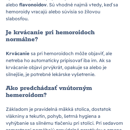
alebo
flavonoidov
. Sú vhodné najmä vtedy, keď sa
hemoroidy vracajú alebo súvisia so žilovou
slabosťou.
Je krvácanie pri hemoroidoch
normálne?
Krvácanie
sa pri hemoroidoch môže objaviť, ale
netreba ho automaticky pripisovať iba im. Ak sa
krvácanie objaví prvýkrát, opakuje sa alebo je
silnejšie, je potrebné lekárske vyšetrenie.
Ako predchádzať vnútorným
hemeroidom?
Základom je pravidelná mäkká stolica, dostatok
vlákniny a tekutín, pohyb, šetrná hygiena a
vyhýbanie sa silnému tlačeniu pri stolici. Pri sedavom
zamestnaní pomáhajú pravidelné prestávky a zmena