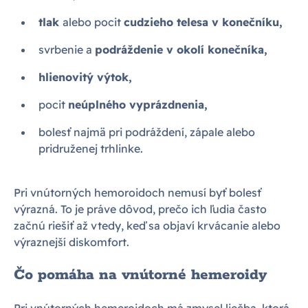
tlak
alebo pocit
cudzieho telesa v konečníku,
svrbenie a
podráždenie v okolí konečníka,
hlienovitý výtok,
pocit
neúplného vyprázdnenia,
bolesť najmä pri podráždení, zápale alebo
pridruženej trhlinke.
Pri vnútorných hemoroidoch nemusí byť bolesť
výrazná. To je práve dôvod, prečo ich ľudia často
začnú riešiť až vtedy, keď sa objaví krvácanie alebo
výraznejší diskomfort.
Čo pomáha na vnútorné hemeroidy
Pri vnútorných hemeroidoch má zmysel liečba, ktorá