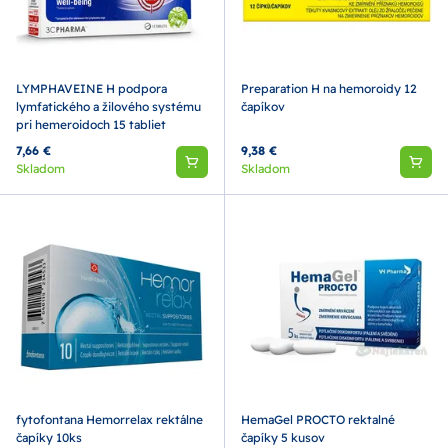
LYMPHAVEINE H podpora
Preparation H na hemoroidy 12
lymfatického a žilového systému
čapíkov
pri hemeroidoch 15 tabliet
7,66 €
9,38 €
Skladom
Skladom
fytofontana Hemorrelax rektálne
HemaGel PROCTO rektalné
čapíky 10ks
čapíky 5 kusov