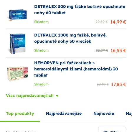
životospráve, nadváhe, v tehotenstve alebo po pôrode.
Vnútorné hemeroidy nie sú hanbou, ale netreba ich
DETRALEX 500 mg ťažké boľavé opuchnuté
podceňovať. Najmä
krvácanie z konečníka
by malo byť
nohy 60 tabliet
dôvodom na zvýšenú pozornosť, pretože nemusí vždy
14,99 €
Skladom
20,69 €
súvisieť iba s hemoroidmi.
DETRALEX 1000 mg ťažké, boľavé,
opuchnuté nohy 30 vreciek
16,55 €
Skladom
22,09 €
HEMORVEN pri ťažkostiach s
hemoroidálnymi žilami (hemoroidmi) 30
tabliet
17,85 €
Skladom
27,49 €
Viac najpredávanejších
Top produkty
Najpredávanejšie
Najnovšie
Naj