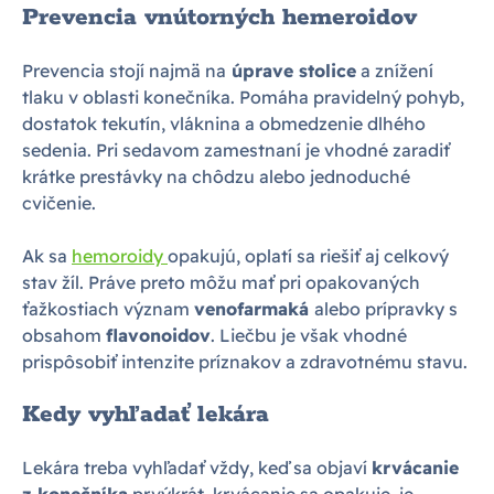
Prevencia vnútorných hemeroidov
Prevencia stojí najmä na
úprave stolice
a znížení
tlaku v oblasti konečníka. Pomáha pravidelný pohyb,
dostatok tekutín, vláknina a obmedzenie dlhého
sedenia. Pri sedavom zamestnaní je vhodné zaradiť
krátke prestávky na chôdzu alebo jednoduché
cvičenie.
Ak sa
hemoroidy
opakujú, oplatí sa riešiť aj celkový
stav žíl. Práve preto môžu mať pri opakovaných
ťažkostiach význam
venofarmaká
alebo prípravky s
obsahom
flavonoidov
. Liečbu je však vhodné
prispôsobiť intenzite príznakov a zdravotnému stavu.
Kedy vyhľadať lekára
Lekára treba vyhľadať vždy, keď sa objaví
krvácanie
z konečníka
prvýkrát, krvácanie sa opakuje, je