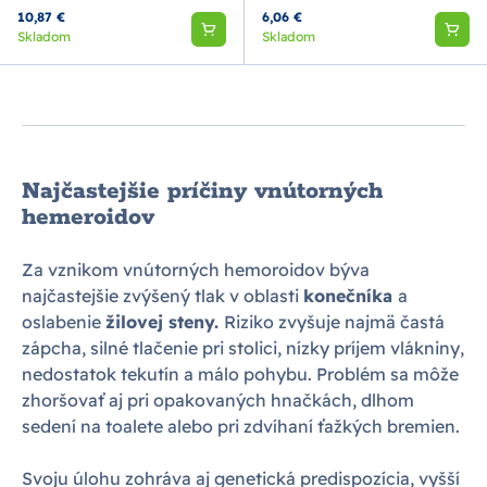
10,87 €
6,06 €
Skladom
Skladom
Najčastejšie príčiny vnútorných
hemeroidov
Za vznikom vnútorných hemoroidov býva
najčastejšie zvýšený tlak v oblasti
konečníka
a
oslabenie
žilovej steny.
Riziko zvyšuje najmä častá
zápcha, silné tlačenie pri stolici, nízky príjem vlákniny,
nedostatok tekutín a málo pohybu. Problém sa môže
zhoršovať aj pri opakovaných hnačkách, dlhom
sedení na toalete alebo pri zdvíhaní ťažkých bremien.
Svoju úlohu zohráva aj genetická predispozícia, vyšší