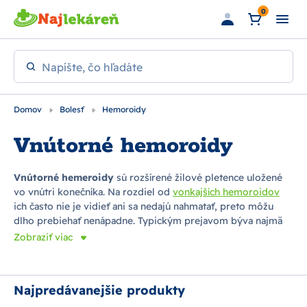
Preskočiť na hlavný obsah
0
Napíšte, čo hľadáte
Domov
Bolesť
Hemoroidy
Vnútorné hemoroidy
Vnútorné hemeroidy
sú rozšírené žilové pletence uložené
vo vnútri konečníka. Na rozdiel od
vonkajších hemoroidov
ich často nie je vidieť ani sa nedajú nahmatať, preto môžu
dlho prebiehať nenápadne. Typickým prejavom býva najmä
jasne červená krv
na toaletnom papieri alebo na povrchu
Zobraziť viac
stolice,
tlak v konečníku
, pocit neúplného vyprázdnenia,
svrbenie či nepríjemný diskomfort pri sedení.
Tento problém sa častejšie objavuje u ľudí so sedavým
Najpredávanejšie produkty
zamestnaním, pri dlhodobom státí, zápche, nesprávnej