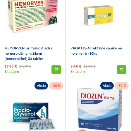
HEMORVEN pri ťažkostiach s
PROKTIS-M rektálne čapíky na
hemoroidálnymi žilami
hojenie rán 10ks
(hemoroidmi) 30 tabliet
17,85 €
27,49 €
8,49 €
12,99 €
Skladom
Skladom
Akcia
-20 %
Akcia
-32 %