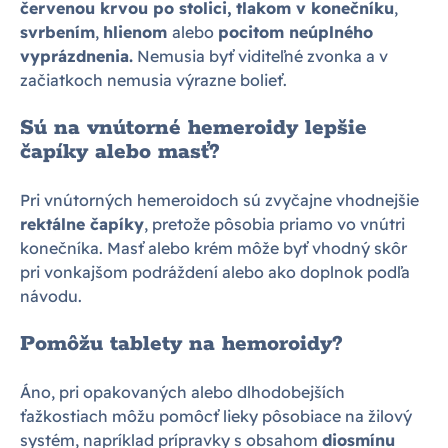
červenou krvou po stolici,
tlakom v konečníku
,
svrbením
,
hlienom
alebo
pocitom neúplného
vyprázdnenia.
Nemusia byť viditeľné zvonka a v
začiatkoch nemusia výrazne bolieť.
Sú na vnútorné hemeroidy lepšie
čapíky alebo masť?
Pri vnútorných hemeroidoch sú zvyčajne vhodnejšie
rektálne čapíky
, pretože pôsobia priamo vo vnútri
konečníka. Masť alebo krém môže byť vhodný skôr
pri vonkajšom podráždení alebo ako doplnok podľa
návodu.
Pomôžu tablety na hemoroidy?
Áno, pri opakovaných alebo dlhodobejších
ťažkostiach môžu pomôcť lieky pôsobiace na žilový
systém, napríklad prípravky s obsahom
diosmínu