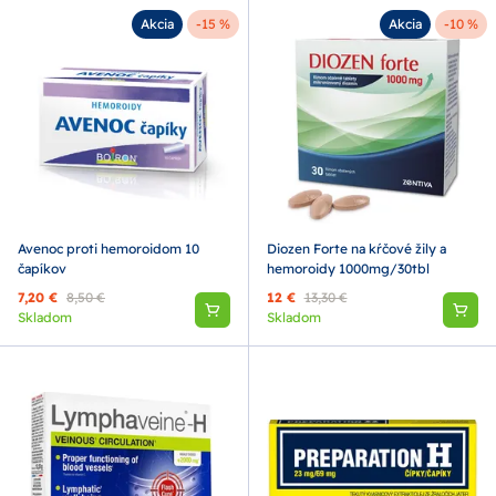
Akcia
-15 %
Akcia
-10 %
Avenoc proti hemoroidom 10
Diozen Forte na kŕčové žily a
čapíkov
hemoroidy 1000mg/30tbl
7,20 €
8,50 €
12 €
13,30 €
Skladom
Skladom