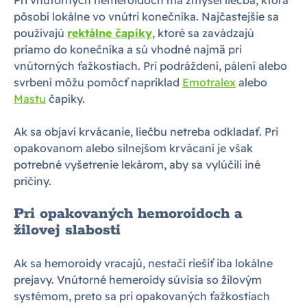
pôsobí lokálne vo vnútri konečníka. Najčastejšie sa
používajú
rektálne čapíky
, ktoré sa zavádzajú
priamo do konečníka a sú vhodné najmä pri
vnútorných ťažkostiach. Pri podráždení, pálení alebo
svrbení môžu pomôcť napríklad
Emotralex
alebo
Mastu
čapíky.
Ak sa objaví krvácanie, liečbu netreba odkladať. Pri
opakovanom alebo silnejšom krvácaní je však
potrebné vyšetrenie lekárom, aby sa vylúčili iné
príčiny.
Pri opakovaných hemoroidoch a
žilovej slabosti
Ak sa hemoroidy vracajú, nestačí riešiť iba lokálne
prejavy. Vnútorné hemeroidy súvisia so žilovým
systémom, preto sa pri opakovaných ťažkostiach