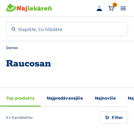
Preskočiť na hlavný obsah
0
Napíšte, čo hľadáte
Domov
Raucosan
Top produkty
Najpredávanejšie
Najnovšie
Naj
Filter
0 z 0 produktov