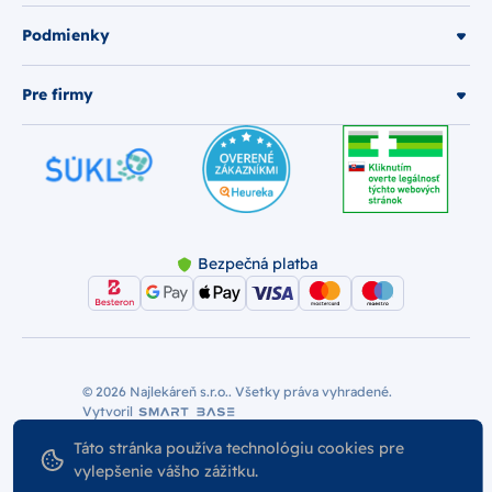
Podmienky
Pre firmy
Bezpečná platba
© 2026 Najlekáreň s.r.o.. Všetky práva vyhradené.
Vytvoril
Nastavenie Cookies
Podmienky používania
Táto stránka používa technológiu cookies pre
Odstúpiť od zmluvy
vylepšenie vášho zážitku.