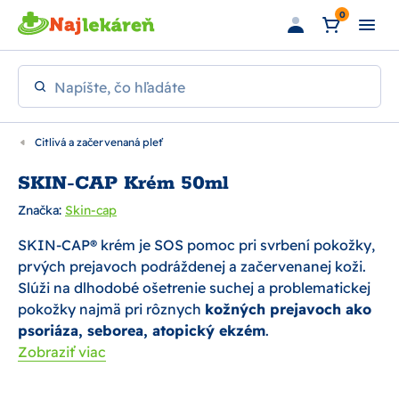
Preskočiť na hlavný obsah
0
Napíšte, čo hľadáte
Citlivá a začervenaná pleť
SKIN-CAP Krém 50ml
Značka:
Skin-cap
SKIN-CAP® krém je SOS pomoc pri svrbení pokožky,
prvých prejavoch podráždenej a začervenanej koži.
Slúži na dlhodobé ošetrenie suchej a problematickej
pokožky najmä pri rôznych
kožných prejavoch ako
psoriáza, seborea, atopický ekzém
.
Zobraziť viac