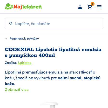
Preskočiť na hlavný obsah
0
Napíšte, čo hľadáte
Regenerácia pokožky
CODEXIAL Lipolotio lipofilná emulzia
s pumpičkou 400ml
Značka:
Spiridea
Lipofilná premasťujúca emulzia na starostlivosť o
kožu, špeciálne vyvinutá pre
veľmi suchú, atopickú
kožu.
Zobraziť viac