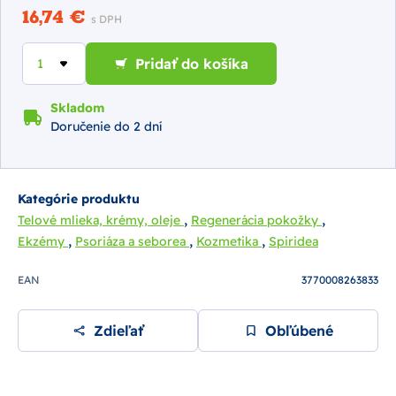
16,74 €
s DPH
Pridať do košíka
Skladom
Doručenie do 2 dní
Kategórie produktu
,
,
Telové mlieka, krémy, oleje
Regenerácia pokožky
,
,
,
Ekzémy
Psoriáza a seborea
Kozmetika
Spiridea
EAN
3770008263833
Zdieľať
Obľúbené