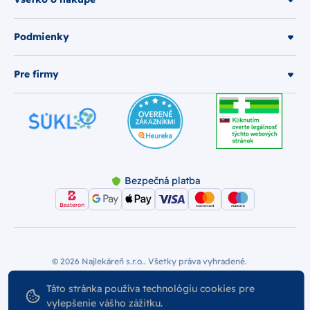
Podmienky
Pre firmy
Bezpečná platba
© 2026 Najlekáreň s.r.o.. Všetky práva vyhradené.
Vytvoril
Nastavenie Cookies
Podmienky používania
Táto stránka používa technológiu cookies pre
vylepšenie vášho zážitku.
Odstúpiť od zmluvy