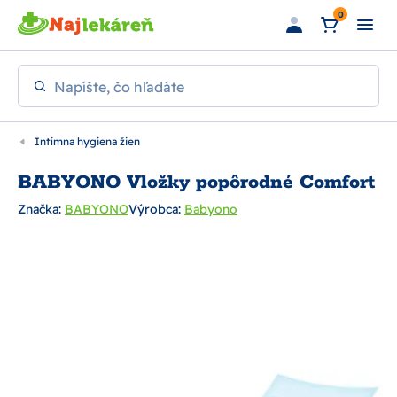
Preskočiť na hlavný obsah
0
Napíšte, čo hľadáte
Intímna hygiena žien
BABYONO Vložky popôrodné Comfort
Značka:
BABYONO
Výrobca:
Babyono