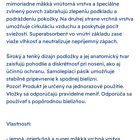
mimoriadne mäkká vnútorná vrstva a špeciálne
zvlnený povrch zabraňujú zlepeniu podkladu a
podráždeniu pokožky. Na druhej strane vrchná vrstva
umožňuje cirkuláciu vzduchu a poskytuje pocit
sviežosti. Superabsorbent vo vnútri základu zase
viaže vlhkosť a neutralizuje nepríjemný zápach.
Široký a tenký dizajn podložky a jej anatomický tvar
zaisťujú pohodlie a diskrétnosť pri nosení, ako aj
účinnú ochranu. Samolepiaci pásik umožňuje
stabilné pripevnenie k spodnej bielizni.
Pozor! Produkt je určený na jednorazové použitie.
Vložky sa odporúčajú pravidelne meniť. Odporúča sa
používať s popôrodnou bielizňou.
Vlastnosti:
- jemná, priedušná a super mäkká vrchná vrstva