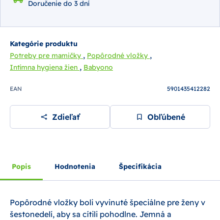
Doručenie do 3 dní
Kategórie produktu
,
,
Potreby pre mamičky
Popôrodné vložky
,
Intímna hygiena žien
Babyono
EAN
5901435412282
Zdieľať
Obľúbené
Popis
Hodnotenia
Špecifikácia
Popôrodné vložky boli vyvinuté špeciálne pre ženy v
šestonedelí, aby sa cítili pohodlne. Jemná a