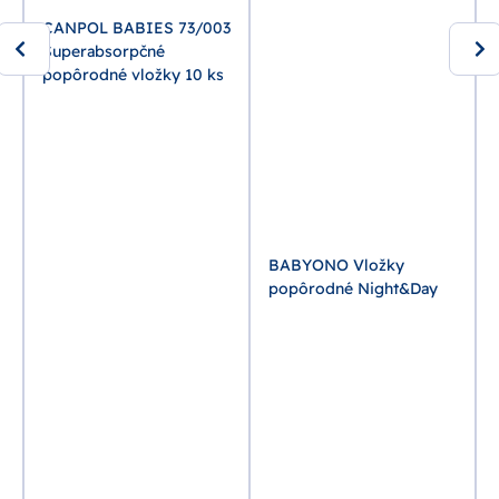
CANPOL BABIES 73/003
Superabsorpčné
popôrodné vložky 10 ks
BABYONO Vložky
popôrodné Night&Day