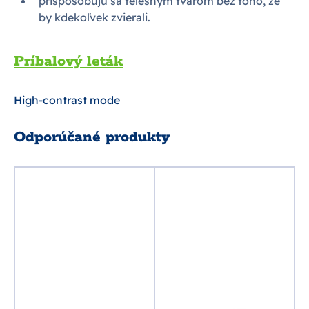
prispôsobujú sa telesným tvarom bez toho, že
by kdekoľvek zvierali.
Príbalový leták
High-contrast mode
Odporúčané produkty