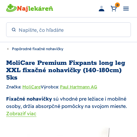
Preskočiť na hlavný obsah
0
Napíšte, čo hľadáte
Popôrodné fixačné nohavičky
MoliCare Premium Fixpants long leg
XXL fixačné nohavičky (140-180cm)
5ks
Značka:
MoliCare
Výrobca:
Paul Hartmann AG
Fixačné nohavičky
sú vhodné pre ležiace i mobilné
osoby, držia absorpčné pomôcky na svojom mieste.
Zobraziť viac