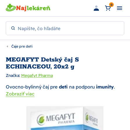
Preskočiť na hlavný obsah
0
Napíšte, čo hľadáte
Čaje pre deti
MEGAFYT Detský čaj S
ECHINACEOU, 20x2 g
Značka:
Megafyt Pharma
Ovocno-bylinný čaj pre
deti
na podporu
imunity
.
Zobraziť viac