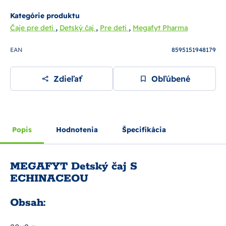
Kategórie produktu
,
,
,
Čaje pre deti
Detský čaj
Pre deti
Megafyt Pharma
EAN
8595151948179
Zdieľať
Obľúbené
Popis
Hodnotenia
Špecifikácia
MEGAFYT Detský čaj S
ECHINACEOU
Obsah: