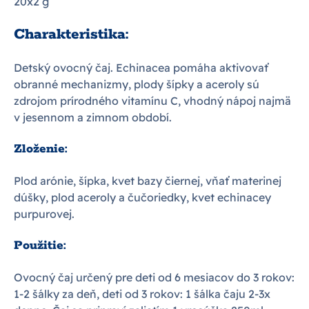
20x2 g
Charakteristika:
Detský ovocný čaj. Echinacea pomáha aktivovať
obranné mechanizmy, plody šípky a aceroly sú
zdrojom prírodného vitamínu C, vhodný nápoj najmä
v jesennom a zimnom období.
Zloženie:
Plod arónie, šípka, kvet bazy čiernej, vňať materinej
dúšky, plod aceroly a čučoriedky, kvet echinacey
purpurovej.
Použitie:
Ovocný čaj určený pre deti od 6 mesiacov do 3 rokov:
1-2 šálky za deň, deti od 3 rokov: 1 šálka čaju 2-3x