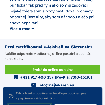
puntičkár, tak pred tým ako som si zadovážil
nejaké zviera som si vždy naštudoval hromady
odbornej literatúry, aby som náhodou niečo pri
chove nepokazil..
Viac o mne ➡
Prvá certifikovaná e-lekáreň na Slovensku
Nájdite odpovede v odbornej online poradni alebo nás
kontaktujte.
Prejsť do online poradne
+421 917 400 157 (Po-Pia: 7:00-15:30)
info@najlekaren.eu
Táto stránka používa technológiu cookies pre
Všetko o nákupe
vylepšenie vášho zážitku.