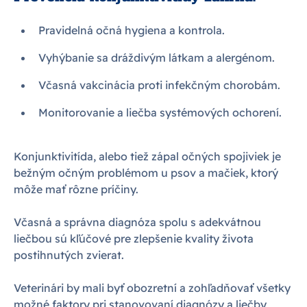
Pravidelná očná hygiena a kontrola.
Vyhýbanie sa dráždivým látkam a alergénom.
Včasná vakcinácia proti infekčným chorobám.
Monitorovanie a liečba systémových ochorení.
Konjunktivitída, alebo tiež zápal očných spojiviek je
bežným očným problémom u psov a mačiek, ktorý
môže mať rôzne príčiny.
Včasná a správna diagnóza spolu s adekvátnou
liečbou sú kľúčové pre zlepšenie kvality života
postihnutých zvierat.
Veterinári by mali byť obozretní a zohľadňovať všetky
možné faktory pri stanovovaní diagnózy a liečby