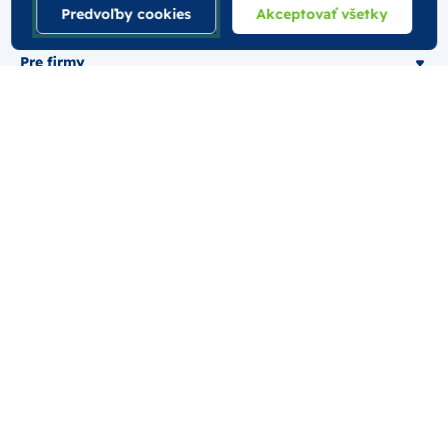
Podmienky
Predvoľby cookies
Akceptovať všetky
Pre firmy
Bezpečná platba
© 2026 Najlekáreň s.r.o.. Všetky práva vyhradené.
Vytvoril
Nastavenie Cookies
Podmienky používania
Odstúpiť od zmluvy