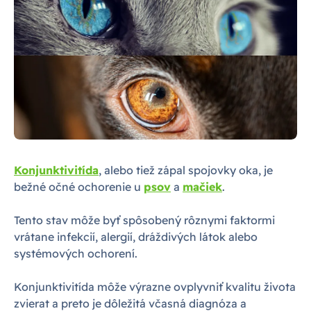
Konjunktivitída
, alebo tiež zápal spojovky oka, je
bežné očné ochorenie u
psov
a
mačiek
.
Tento stav môže byť spôsobený rôznymi faktormi
vrátane infekcií, alergií, dráždivých látok alebo
systémových ochorení.
Konjunktivitída môže výrazne ovplyvniť kvalitu života
zvierat a preto je dôležitá včasná diagnóza a