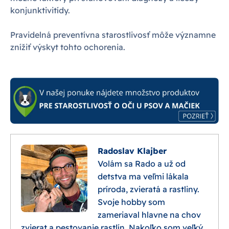
konjunktivitídy.
Pravidelná preventívna starostlivosť môže významne
znížiť výskyt tohto ochorenia.
Radoslav Klajber
Volám sa Rado a už od
detstva ma veľmi lákala
príroda, zvieratá a rastliny.
Svoje hobby som
zameriaval hlavne na chov
zvierat a pestovanie rastlín. Nakoľko som veľký