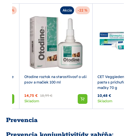
-27 %
Akcia
-22 %
 čistenie
Otodine roztok na starostlivosť o uši
CET Veggiedent enzy
psov a mačiek 100 ml
pasta s príchuťou hyd
mačky 70 g
14,75 €
18,99 €
10,48 €
Skladom
Skladom
Prevencia
Prevencia konjunktivitídy zahŕňa: