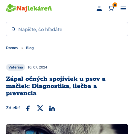
Preskočiť na hlavný obsah
0
Napíšte, čo hľadáte
Domov
Blog
Veterina
10. 07. 2024
Zápal očných spojiviek u psov a
mačiek: Diagnostika, liečba a
prevencia
Zdieľať