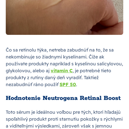
Čo sa retinolu týka, netreba zabudnúť na to, že sa
nekombinuje so žiadnymi kyselinami. Čiže ak
používate produkty napríklad s kyselinou salicylovou,
glykolovou, alebo aj
vitamín C
, je potrebné tieto
produkty z rutiny daný deň vyradiť. Taktiež
nezabudnúť ráno použiť
SPF 50
.
Hodnotenie Neutrogena Retinal Boost
Toto sérum je ideálnou voľbou pre tých, ktorí hľadajú
spoľahlivý produkt proti starnutiu pokožky s rýchlymi
a viditeľnými výsledkami, zároveň však s jemnou