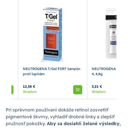
ST
NEUTROGENA T/Gel FORT šampón
NEUTROGENA balzam 
proti lupinám
4, 4,8g
12,38 €
3,21 €
Skladom
Skladom
Pri správnom používaní dokáže retinol zosvetliť
pigmentové škvrny, vyhladiť drobné linky a zlepšiť
pružnosť pokožky.
Aby sa dosiahli želané výsledky,