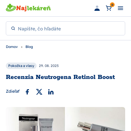
Preskočiť na hlavný obsah
0
Napíšte, čo hľadáte
Domov
Blog
Pokožka a vlasy
29. 08. 2025
Recenzia Neutrogena Retinol Boost
Zdieľať