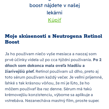
boost nájdete v našej
lekárni
Kúpiť
Moje skúsenosti s Neutrogena Retinol
Boost
Ja ho používam niečo vyše mesiaca a naozaj som
prvé účinky videla už po cca týždni používania.
Po 2
dňoch som dokonca mala oveľa hladšiu a
žiarivejšiú pleť.
Retinol používam už dlho, preto aj
toto sérum používam každý večer. Je veľmi príjemné,
ľahké s tak krásnou vôňou, že mi je ľúto, že ho
môžem používať iba raz denne. Sérum má takú
krémovejšiu konzistenciu, výborne sa aplikuje a
vstrebáva. Nezanecháva mastný film, proste super.