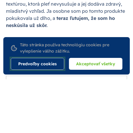
textúrou, ktorá pleť nevysušuje a jej dodáva zdravý,
mladistvý vzhľad. Ja osobne som po tomto produkte
pokukovala už dlho, a
teraz ľutujem, že som ho
neskúsila už skôr.
Táto stránka používa technológiu cookies pre
vylepšenie vášho zážitku.
Predvoľby cookies
Akceptovať všetky
PharmDr. Kristína
Maricáková
Volám sa Kristína a
vyštudovala som farmáciu na
Univerzite Komenského v
Bratislave a venujem témam
o zdraví a liekoch. Veľmi rada čítam, cestujem,