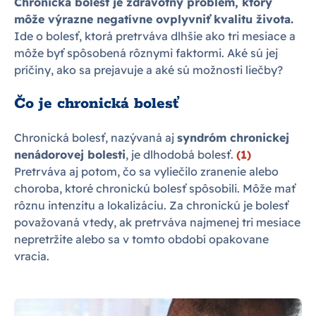
Chronická bolesť je zdravotný problém, ktorý
môže výrazne negatívne ovplyvniť kvalitu života.
Ide o bolesť, ktorá pretrváva dlhšie ako tri mesiace a
môže byť spôsobená rôznymi faktormi. Aké sú jej
príčiny, ako sa prejavuje a aké sú možnosti liečby?
Čo je chronická bolesť
Chronická bolesť, nazývaná aj
syndróm chronickej
nenádorovej bolesti
, je dlhodobá bolesť.
(1)
Pretrváva aj potom, čo sa vyliečilo zranenie alebo
choroba, ktoré chronickú bolesť spôsobili. Môže mať
rôznu intenzitu a lokalizáciu. Za chronickú je bolesť
považovaná vtedy, ak pretrváva najmenej tri mesiace
nepretržite alebo sa v tomto období opakovane
vracia.