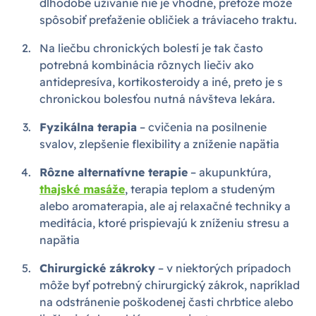
dlhodobé užívanie nie je vhodné, pretože môže
spôsobiť preťaženie obličiek a tráviaceho traktu.
Na liečbu chronických bolestí je tak často
potrebná kombinácia rôznych liečiv ako
antidepresíva, kortikosteroidy a iné, preto je s
chronickou bolesťou nutná návšteva lekára.
Fyzikálna terapia
– cvičenia na posilnenie
svalov, zlepšenie flexibility a zníženie napätia
Rôzne alternatívne terapie
– akupunktúra,
thajské masáže
, terapia teplom a studeným
alebo aromaterapia, ale aj relaxačné techniky a
meditácia, ktoré prispievajú k zníženiu stresu a
napätia
Chirurgické zákroky
– v niektorých prípadoch
môže byť potrebný chirurgický zákrok, napríklad
na odstránenie poškodenej časti chrbtice alebo