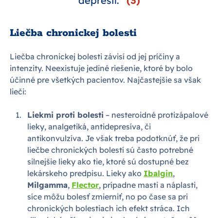
depresií.“
(3)
Liečba chronickej bolesti
Liečba chronickej bolesti závisí od jej príčiny a
intenzity. Neexistuje jediné riešenie, ktoré by bolo
účinné pre všetkých pacientov. Najčastejšie sa však
lieči:
Liekmi proti bolesti
– nesteroidné protizápalové
lieky, analgetiká, antidepresíva, či
antikonvulzíva. Je však treba podotknúť, že pri
liečbe chronických bolestí sú často potrebné
silnejšie lieky ako tie, ktoré sú dostupné bez
lekárskeho predpisu. Lieky ako
Ibalgin
,
Milgamma
,
Flector
, prípadne masti a náplasti,
síce môžu bolesť zmierniť, no po čase sa pri
chronických bolestiach ich efekt stráca. Ich