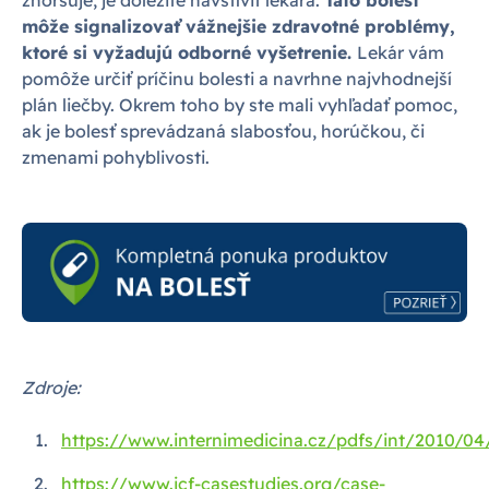
zhoršuje, je dôležité navštíviť lekára.
Táto bolesť
môže signalizovať vážnejšie zdravotné problémy,
ktoré si vyžadujú odborné vyšetrenie.
Lekár vám
pomôže určiť príčinu bolesti a navrhne najvhodnejší
plán liečby. Okrem toho by ste mali vyhľadať pomoc,
ak je bolesť sprevádzaná slabosťou, horúčkou, či
zmenami pohyblivosti.
Zdroje:
https://www.internimedicina.cz/pdfs/int/2010/04
https://www.icf-casestudies.org/case-