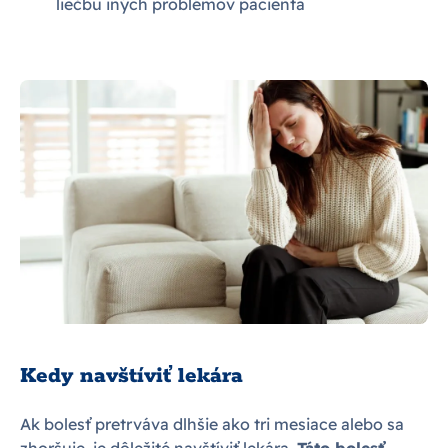
liečbu iných problémov pacienta
Kedy navštíviť lekára
Ak bolesť pretrváva dlhšie ako tri mesiace alebo sa