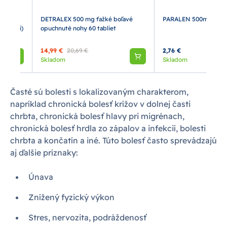
s
DETRALEX 500 mg ťažké boľavé
PARALEN 500mg, 24 ta
oroidmi)
opuchnuté nohy 60 tabliet
14,99 €
20,69 €
2,76 €
Skladom
Skladom
Časté sú bolesti s lokalizovaným charakterom,
napríklad chronická bolesť krížov v dolnej časti
chrbta, chronická bolesť hlavy pri migrénach,
chronická bolesť hrdla zo zápalov a infekcií, bolesti
chrbta a končatín a iné. Túto bolesť často sprevádzajú
aj ďalšie príznaky:
Únava
Znížený fyzický výkon
Stres, nervozita, podráždenosť