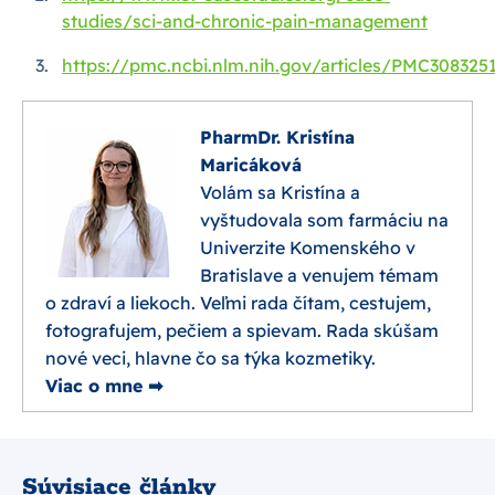
studies/sci-and-chronic-pain-management
https://pmc.ncbi.nlm.nih.gov/articles/PMC308325
PharmDr. Kristína
Maricáková
Volám sa Kristína a
vyštudovala som farmáciu na
Univerzite Komenského v
Bratislave a venujem témam
o zdraví a liekoch. Veľmi rada čítam, cestujem,
fotografujem, pečiem a spievam. Rada skúšam
nové veci, hlavne čo sa týka kozmetiky.
Viac o mne ➡
Súvisiace články