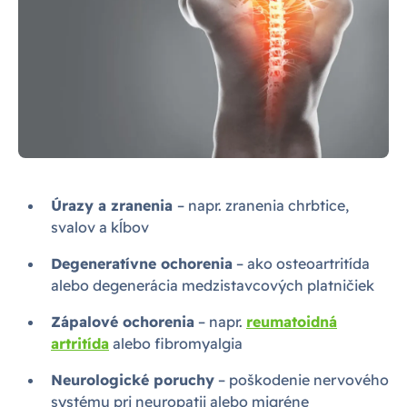
Úrazy a zranenia
– napr. zranenia chrbtice,
svalov a kĺbov
Degeneratívne ochorenia
– ako osteoartritída
alebo degenerácia medzistavcových platničiek
Zápalové ochorenia
– napr.
reumatoidná
artritída
alebo fibromyalgia
Neurologické poruchy
– poškodenie nervového
systému pri neuropatii alebo migréne