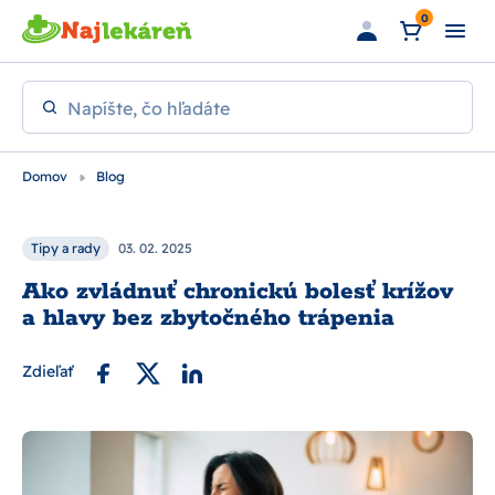
Preskočiť na hlavný obsah
0
Napíšte, čo hľadáte
Domov
Blog
Tipy a rady
03. 02. 2025
Ako zvládnuť chronickú bolesť krížov
a hlavy bez zbytočného trápenia
Zdieľať