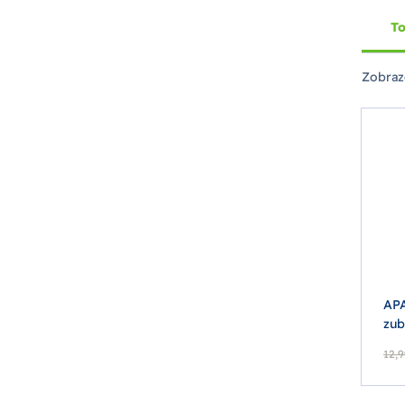
To
Zobraz
AP
zub
12,9