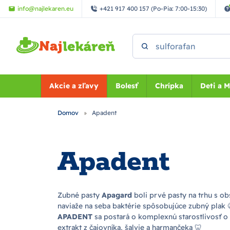
Preskočiť na hlavný obsah
info@najlekaren.eu
+421 917 400 157 (Po-Pia: 7:00-15:30)
Vyhľadať
Akcie a zľavy
Bolesť
Chrípka
Deti a 
Domov
Apadent
Apadent
Zubné pasty
Apagard
boli prvé pasty na trhu s 
naviaže na seba baktérie spôsobujúce zubný plak 
APADENT
sa postará o komplexnú starostlivosť o 
extrakt z čajovníka, šalvie a harmančeka
🦷