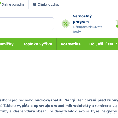
Online poradňa
Články o zdraví
Vernostný
program
Nákupom získavate
body
Mamičky
Doplnky výživy
Kozmetika
Oči, uši, ústa, 
obsahom jedinečného
hydroxyapatitu Sangi.
Ten
chráni pred zub
😬 Takisto
vypĺňa a opravuje drobné mikrodefekty
a remineralizuj
zuby aj ďasná vďaka obsahu pridaných látok, ako sú kyselina glycyr