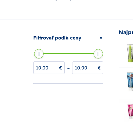
Najp
Filtrovať podľa ceny
-
€
€