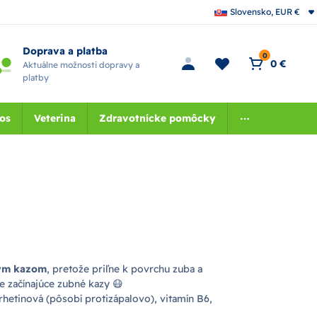
Slovensko, EUR €
Doprava a platba
0
0 €
Aktuálne možnosti dopravy a
platby
nos
Veterina
Zdravotnícke pomôcky
ným kazom
, pretože priľne k povrchu zuba a
e začínajúce zubné kazy 😷
rhetinová (pôsobí protizápalovo), vitamín B6,