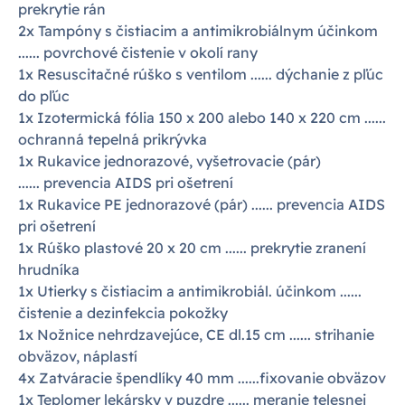
prekrytie rán
2x Tampóny s čistiacim a antimikrobiálnym účinkom
...... povrchové čistenie v okolí rany
1x Resuscitačné rúško s ventilom ...... dýchanie z pľúc
do pľúc
1x Izotermická fólia 150 x 200 alebo 140 x 220 cm ......
ochranná tepelná prikrývka
1x Rukavice jednorazové, vyšetrovacie (pár)
...... prevencia AIDS pri ošetrení
1x Rukavice PE jednorazové (pár) ...... prevencia AIDS
pri ošetrení
1x Rúško plastové 20 x 20 cm ...... prekrytie zranení
hrudníka
1x Utierky s čistiacim a antimikrobiál. účinkom ......
čistenie a dezinfekcia pokožky
1x Nožnice nehrdzavejúce, CE dl.15 cm ...... strihanie
obväzov, náplastí
4x Zatváracie špendlíky 40 mm ......fixovanie obväzov
1x Teplomer lekársky v puzdre ...... meranie telesnej