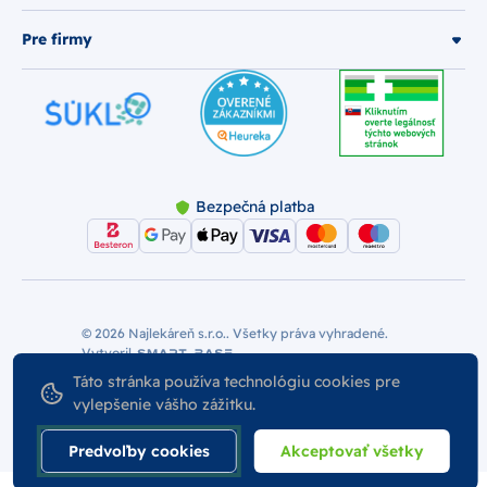
Pre firmy
Bezpečná platba
© 2026 Najlekáreň s.r.o.. Všetky práva vyhradené.
Vytvoril
Nastavenie Cookies
Podmienky používania
Táto stránka používa technológiu cookies pre
Odstúpiť od zmluvy
vylepšenie vášho zážitku.
Predvoľby cookies
Akceptovať všetky