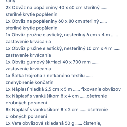
rany
2x Obväz na popáleniny 40 x 60 cm sterilný ......
sterilné krytie popálenín
1x Obväz na popáleniny 60 x 80 cm sterilný ......
sterilné krytie popálenín
1x Obväz pružne elastický, nesterilný 6 cm x 4 m ......
zastavenie krvácania
1x Obväz pružne elastický, nesterilný 10 cm x 4 m ......
zastavenie krvácania
1x Obväz gumový škrtiaci 40 x 700 mm ......
zastavenie krvácania
1x Šatka trojrohá z netkaného textilu ......
znehybnenie končatín
1x Náplasť hladká 2,5 cm x 5 m ...... fixovanie obväzov
6x Náplasť s vankúšikom 8 x 4 cm ......ošetrenie
drobných poranení
8x Náplasť s vankúšikom 8 x 2 cm ...... ošetrenie
drobných poranení
1x Vata obväzová skladaná 50 g ...... čistenie,