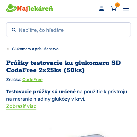
Preskočiť na hlavný obsah
0
Napíšte, čo hľadáte
Glukomery a príslušenstvo
Prúžky testovacie ku glukomeru SD
CodeFree 2x25ks (50ks)
Značka:
CodeFree
Testovacie prúžky sú určené
na použitie k prístroju
na meranie hladiny glukózy v krvi.
Zobraziť viac