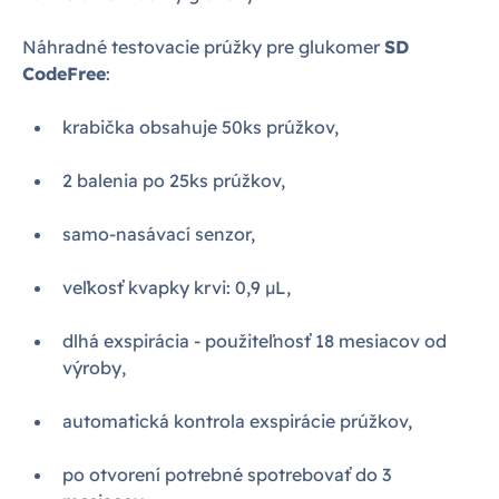
Náhradné testovacie prúžky pre glukomer
SD
CodeFree
:
krabička obsahuje 50ks prúžkov,
2 balenia po 25ks prúžkov,
samo-nasávací senzor,
veľkosť kvapky krvi: 0,9 µL,
dlhá exspirácia - použiteľnosť 18 mesiacov od
výroby,
automatická kontrola exspirácie prúžkov,
po otvorení potrebné spotrebovať do 3