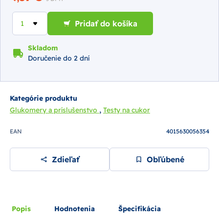
Pridať do košíka
Skladom
Doručenie do 2 dní
Kategórie produktu
,
Glukomery a príslušenstvo
Testy na cukor
EAN
4015630056354
Zdieľať
Obľúbené
Popis
Hodnotenia
Špecifikácia