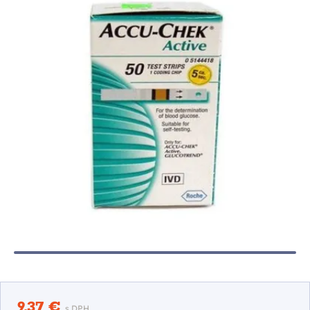
9,37 €
s DPH