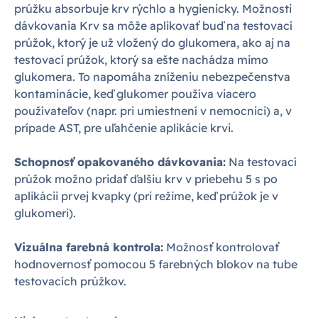
prúžku absorbuje krv rýchlo a hygienicky. Možnosti
dávkovania Krv sa môže aplikovať buď na testovací
prúžok, ktorý je už vložený do glukomera, ako aj na
testovací prúžok, ktorý sa ešte nachádza mimo
glukomera. To napomáha zníženiu nebezpečenstva
kontaminácie, keď glukomer používa viacero
používateľov (napr. pri umiestnení v nemocnici) a, v
prípade AST, pre uľahčenie aplikácie krvi.
Schopnosť opakovaného dávkovania:
Na testovací
prúžok možno pridať ďalšiu krv v priebehu 5 s po
aplikácii prvej kvapky (pri režime, keď prúžok je v
glukomeri).
Vizuálna farebná kontrola:
Možnosť kontrolovať
hodnovernosť pomocou 5 farebných blokov na tube
testovacích prúžkov.