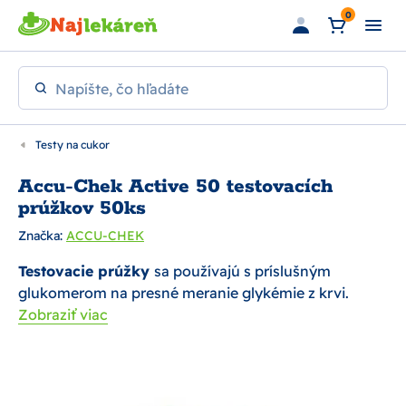
Preskočiť na hlavný obsah
0
Napíšte, čo hľadáte
Testy na cukor
Accu-Chek Active 50 testovacích
prúžkov 50ks
Značka:
ACCU-CHEK
Testovacie prúžky
sa používajú s príslušným
glukomerom na presné meranie glykémie z krvi.
Zobraziť viac