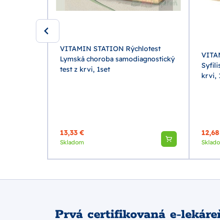
lotest
agnostický
VITAMIN STATION Rýchlotest
VITA
Lymská choroba samodiagnostický
Syfil
test z krvi, 1set
krvi, 
13,33 €
12,68
Skladom
Sklad
Prvá certifikovaná e-lekáre