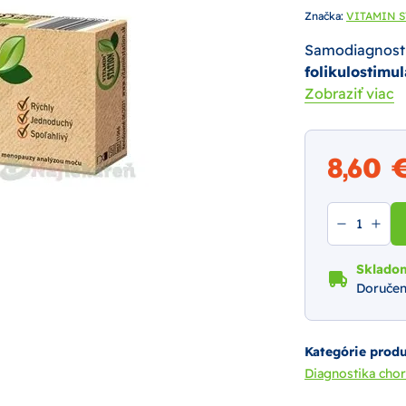
Značka:
VITAMIN S
Samodiagnosti
folikulostimu
Zobraziť viac
8,60
Sklado
Doručen
Kategórie prod
Diagnostika cho