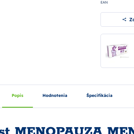
EAN
Zd
Popis
Hodnotenia
Špecifikácia
test MENOPAUZA ME