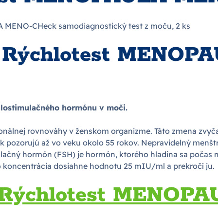
MENO-CHeck samodiagnostický test z moču, 2 ks
ka Rýchlotest MENO
ulostimulačného hormónu v moči.
nálnej rovnováhy v ženskom organizme. Táto zmena zvyča
šak pozorujú až vo veku okolo 55 rokov. Nepravidelný menš
lačný hormón (FSH) je hormón, ktorého hladina sa poča
ho koncentrácia dosiahne hodnotu 25 mIU/ml a prekročí ju.
ák Rýchlotest MENO