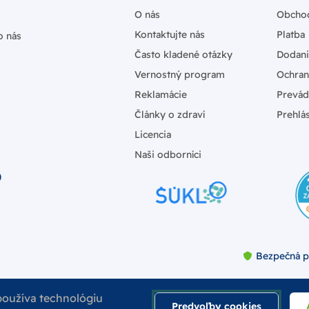
O nás
Obcho
Kontaktujte nás
Platba
o nás
Často kladené otázky
Dodan
Vernostný program
Ochran
Reklamácie
Prevád
Články o zdraví
Prehlás
Licencia
Naši odborníci
)
Bezpečná p
používa technológiu
Predvoľby cookies