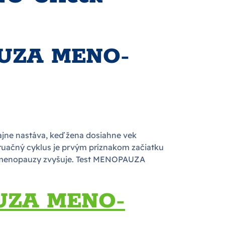
PAUZA MENO-
jne nastáva, keď žena dosiahne vek
truačný cyklus je prvým príznakom začiatku
s menopauzy zvyšuje. Test MENOPAUZA
PAUZA MENO-