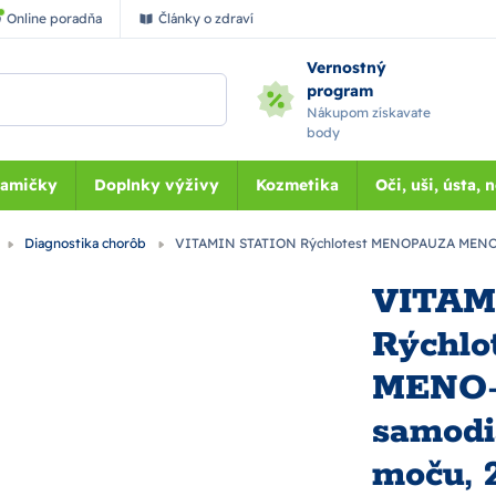
Online poradňa
Články o zdraví
Vernostný
program
Nákupom získavate
body
Mamičky
Doplnky výživy
Kozmetika
Oči, uši, ústa, 
Diagnostika chorôb
VITAMIN STATION Rýchlotest MENOPAUZA MENO-CH
VITAM
Rýchl
MENO-
samodi
moču, 