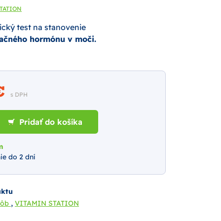
TATION
cký test na stanovenie
lačného hormónu v moči.
 €
s DPH
Pridať do košíka
m
ie do 2 dní
uktu
,
rôb
VITAMIN STATION