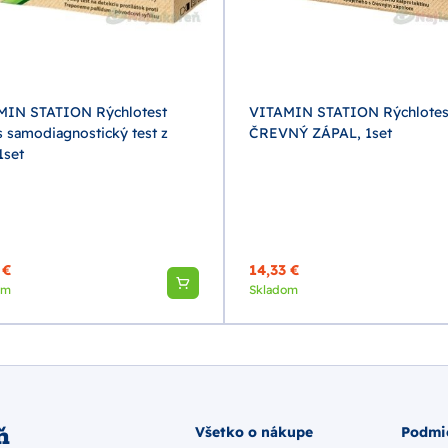
MIN STATION Rýchlotest
VITAMIN STATION Rýchlotes
is samodiagnostický test z
ČREVNÝ ZÁPAL, 1set
1set
 €
14,33 €
om
Skladom
ň
Všetko o nákupe
Podmi