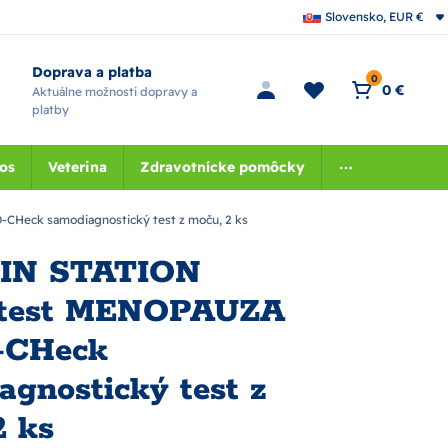
Slovensko, EUR €
Doprava a platba
0
0 €
Aktuálne možnosti dopravy a
platby
nos
Veterina
Zdravotnícke pomôcky
eck samodiagnostický test z moču, 2 ks
IN STATION
otest MENOPAUZA
CHeck
agnostický test z
2 ks