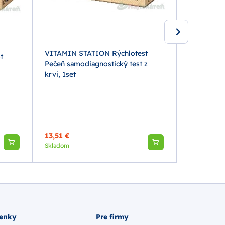
VITAMIN STATION Rýchlotest
t
VITAMIN S
Pečeň samodiagnostický test z
CRP samodi
krvi, 1set
1set
13,51 €
11,45 €
Skladom
Skladom
enky
Pre firmy