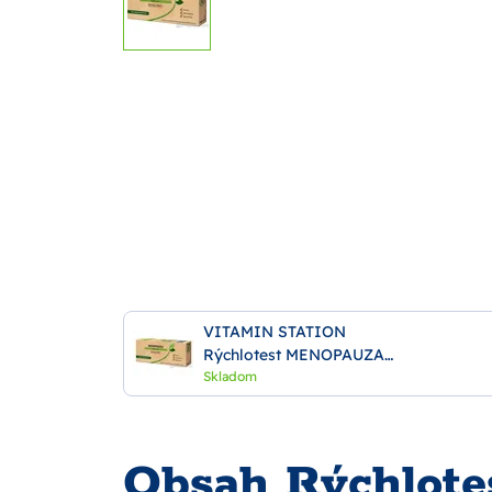
VITAMIN STATION
Rýchlotest MENOPAUZA
MENO-CHeck
Skladom
samodiagnostický test z
moču, 2 ks
Obsah Rýchlo