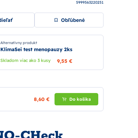
5999563220251
ieľať
Obľúbené
Alternatívny produkt
KlimaSei test menopauzy 2ks
Skladom viac ako 3 kusy
9,55 €
8,60 €
Do košíka
NO-CHeck