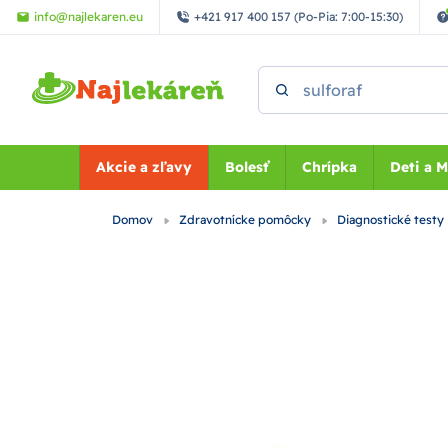
Preskočiť na hlavný obsah
info@najlekaren.eu
+421 917 400 157 (Po-Pia: 7:00-15:30)
Vyhľadať
Akcie a zľavy
Bolesť
Chrípka
Deti a 
Domov
Zdravotnícke pomôcky
Diagnostické testy