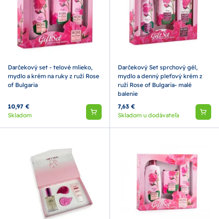
Darčekový set - telové mlieko,
Darčekový Set sprchový gél,
mydlo a krém na ruky z ruží Rose
mydlo a denný pleťový krém z
of Bulgaria
ruží Rose of Bulgaria- malé
balenie
10,97 €
7,63 €
Skladom
Skladom u dodávateľa