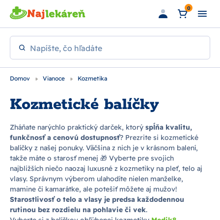
Preskočiť na hlavný obsah
0
Napíšte, čo hľadáte
Domov
Vianoce
Kozmetika
Kozmetické balíčky
Zháňate narýchlo praktický darček, ktorý
spĺňa kvalitu,
funkčnosť a cenovú dostupnosť
? Prezrite si kozmetické
balíčky z našej ponuky. Väčšina z nich je v krásnom balení,
takže máte o starosť menej 🎁 Vyberte pre svojich
najbližších niečo naozaj luxusné z kozmetiky na pleť, telo aj
vlasy. Správnym výberom ulahodíte nielen manželke,
mamine či kamarátke, ale potešiť môžete aj mužov!
Starostlivosť o telo a vlasy je predsa každodennou
rutinou bez rozdielu na pohlavie či vek
.