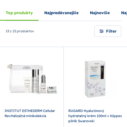
Top produkty
Najpredávanejšie
Najnovšie
Naj
Filter
13 z 13 produktov
INSTITUT ESTHEDERM Cellular
RUGARD Hyalurónový
Revitalizačná minikolekcia
hydratačný krém 100ml + Nippes
pilník Swarovski