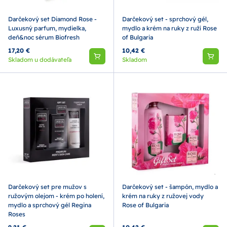
Darčekový set Diamond Rose -
Darčekový set - sprchový gél,
Luxusný parfum, mydielka,
mydlo a krém na ruky z ruží Rose
deň&noc sérum Biofresh
of Bulgaria
17,20 €
10,42 €
Skladom u dodávateľa
Skladom
Darčekový set pre mužov s
Darčekový set - šampón, mydlo a
ružovým olejom - krém po holení,
krém na ruky z ružovej vody
mydlo a sprchový gél Regina
Rose of Bulgaria
Roses