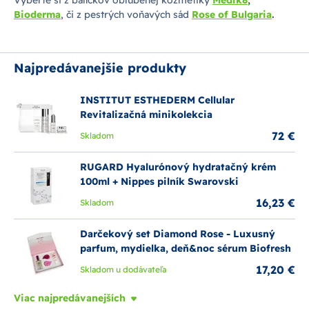
Vyberte si z balíčkov obľúbenej kozmetiky
Medik8
,
Bioderma
, či z pestrých voňavých sád
Rose of Bulgaria
.
Najpredávanejšie produkty
INSTITUT ESTHEDERM Cellular
Revitalizačná minikolekcia
72 €
Skladom
RUGARD Hyalurónový hydratačný krém
100ml + Nippes pilník Swarovski
16,23 €
Skladom
Darčekový set Diamond Rose - Luxusný
parfum, mydielka, deň&noc sérum Biofresh
17,20 €
Skladom u dodávateľa
Viac najpredávanejších