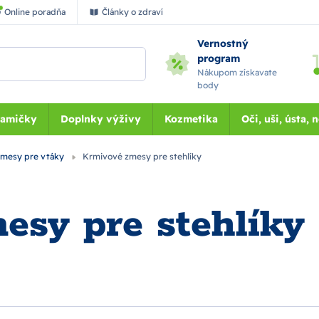
Online poradňa
Články o zdraví
Vernostný
program
Nákupom získavate
body
Mamičky
Doplnky výživy
Kozmetika
Oči, uši, ústa, 
mesy pre vtáky
Krmivové zmesy pre stehlíky
esy pre stehlíky