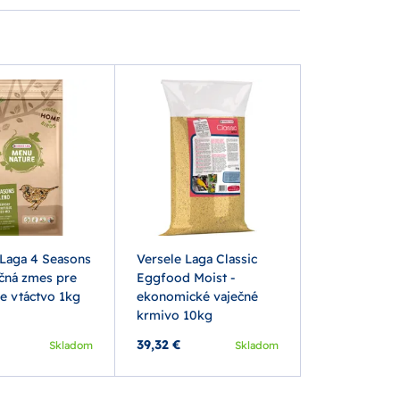
 Laga 4 Seasons
Versele Laga Classic
očná zmes pre
Eggfood Moist -
e vtáctvo 1kg
ekonomické vaječné
krmivo 10kg
39,32 €
Skladom
Skladom