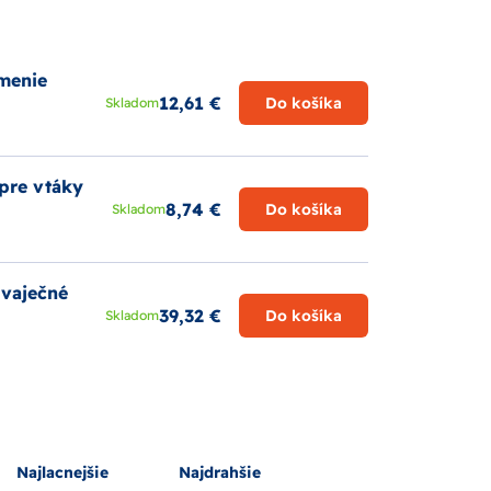
menie
12,61 €
Do košíka
Skladom
pre vtáky
8,74 €
Do košíka
Skladom
 vaječné
39,32 €
Do košíka
Skladom
Najlacnejšie
Najdrahšie