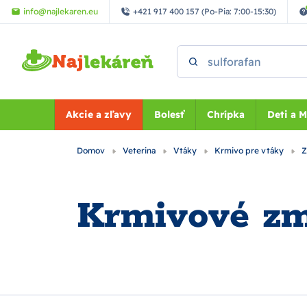
Preskočiť na hlavný obsah
info@najlekaren.eu
+421 917 400 157 (Po-Pia: 7:00-15:30)
Vyhľadať
Akcie a zľavy
Bolesť
Chrípka
Deti a 
Domov
Veterina
Vtáky
Krmivo pre vtáky
Z
Krmivové zm