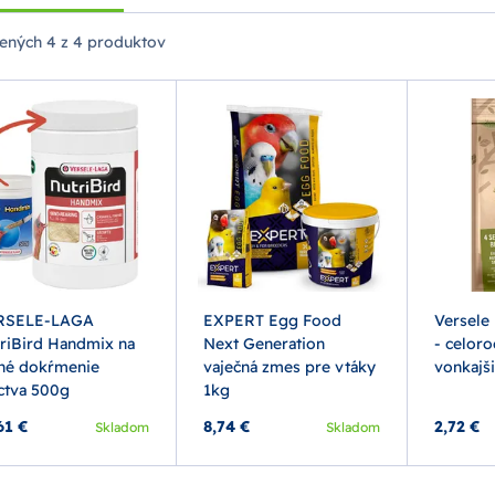
ených
4 z 4 produktov
RSELE-LAGA
EXPERT Egg Food
Versele
riBird Handmix na
Next Generation
- celor
né dokŕmenie
vaječná zmes pre vtáky
vonkajši
ctva 500g
1kg
61 €
8,74 €
2,72 €
Skladom
Skladom