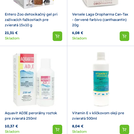
Entero Zoo detoxikačný gel pri
Versele Laga Oropharma Can-Tax
zažívacích ťažkostiach pre
- červené farbivo (canthaxantin)
zvieratá 15x10 g
20g
21,31 €
6,08 €
Skladom
Skladom
Aquavit AD3E perorálny roztok
Vitamin E v klíčkovom oleji pre
pre zvieratá 250ml
zvieratá 500ml
10,37 €
8,04 €
Skladom
Skladom