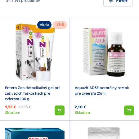
Filter
24 z 141 produktov
Akcia
-13 %
Entero Zoo detoxikačný gel pri
Aquavit AD3E perorálny roztok
zažívacích ťažkostiach pre
pre zvieratá 25ml
zvieratá 100 g
9,55 €
10,95 €
2,10 €
Skladom
Skladom