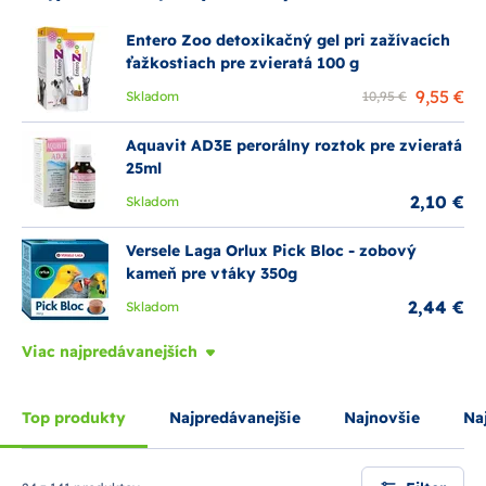
Entero Zoo detoxikačný gel pri zažívacích
ťažkostiach pre zvieratá 100 g
9,55 €
Skladom
10,95 €
Aquavit AD3E perorálny roztok pre zvieratá
25ml
2,10 €
Skladom
Versele Laga Orlux Pick Bloc - zobový
kameň pre vtáky 350g
2,44 €
Skladom
Viac najpredávanejších
Top produkty
Najpredávanejšie
Najnovšie
Naj