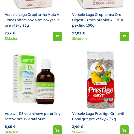
Versele Laga Oropharma Muta Vit
Versele Laga Oropharma Oro
- zmes vitamínov a aminokyselín
Digest - zmes prebiotík FOS a
pre vtáky 25g
pektínu 150g
7,27 €
17,01 €
Skladom
Skladom
Aquavit D3 vitamínový perorálny
Versele Laga Prestige Grit with
roztok pre zvieratá 50ml
Coral grit pre vtáky 2,5kg
5,65 €
3,90 €
Skladom
Skladom