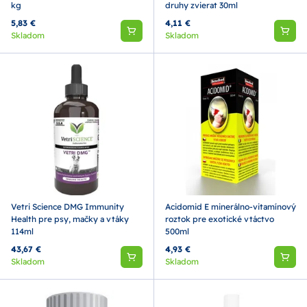
kg
druhy zvierat 30ml
5,83 €
4,11 €
Skladom
Skladom
Vetri Science DMG Immunity
Acidomid E minerálno-vitamínový
Health pre psy, mačky a vtáky
roztok pre exotické vtáctvo
114ml
500ml
43,67 €
4,93 €
Skladom
Skladom