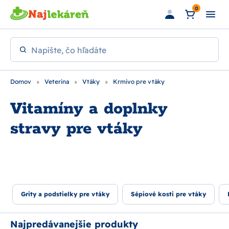
Preskočiť na hlavný obsah
0
Napíšte, čo hľadáte
Domov
Veterina
Vtáky
Krmivo pre vtáky
Vitamíny a doplnky
stravy pre vtáky
Grity a podstielky pre vtáky
Sépiové kosti pre vtáky
Najpredávanejšie produkty