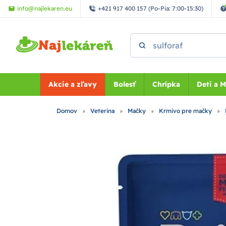
Preskočiť na hlavný obsah
info@najlekaren.eu
+421 917 400 157 (Po-Pia: 7:00-15:30)
Vyhľadať
Akcie a zľavy
Bolesť
Chrípka
Deti a 
Domov
Veterina
Mačky
Krmivo pre mačky