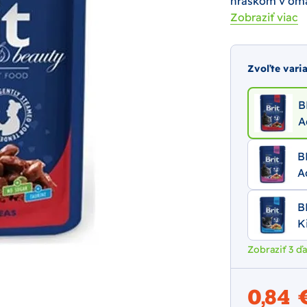
hráškom v om
Zobraziť viac
Zvoľte vari
B
A
B
A
B
K
Zobraziť 3 ďa
0,84