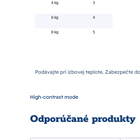
4 kg
3
6 kg
4
8 kg
5
Podávajte pri izbovej teplote. Zabezpečte d
High-contrast mode
Odporúčané produkty