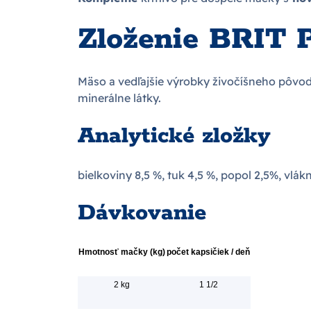
Zloženie BRIT 
Mäso a vedľajšie výrobky živočíšneho pôvodu
minerálne látky.
Analytické zložky
bielkoviny 8,5 %, tuk 4,5 %, popol 2,5%, vlák
Dávkovanie
Hmotnosť mačky (kg)
počet kapsičiek / deň
2 kg
1 1/2