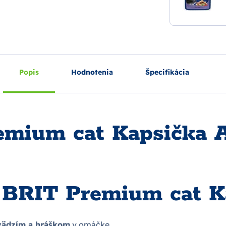
Popis
Hodnotenia
Špecifikácia
mium cat Kapsička A
a BRIT Premium cat K
ädzím a hráškom
v omáčke.