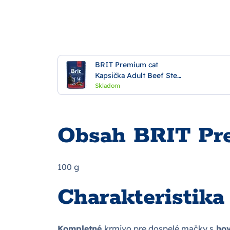
BRIT Premium cat
Kapsička Adult Beef Stew
& Peas 100g
Skladom
Obsah BRIT Pre
100 g
Charakteristik
Kompletné
krmivo pre dospelé mačky s
hov