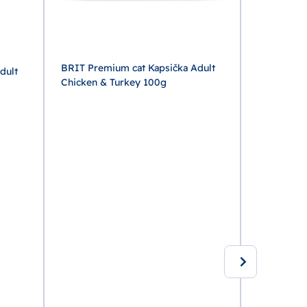
BRIT Premium cat Kapsička Adult
BRIT Prem
dult
Chicken & Turkey 100g
Sterilised