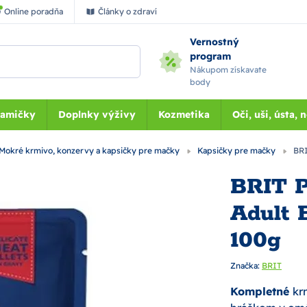
Online poradňa
Články o zdraví
Vernostný
program
Nákupom získavate
body
Mamičky
Doplnky výživy
Kozmetika
Oči, uši, ústa, 
Mokré krmivo, konzervy a kapsičky pre mačky
Kapsičky pre mačky
BRI
BRIT P
Adult 
100g
Značka:
BRIT
Kompletné
kr