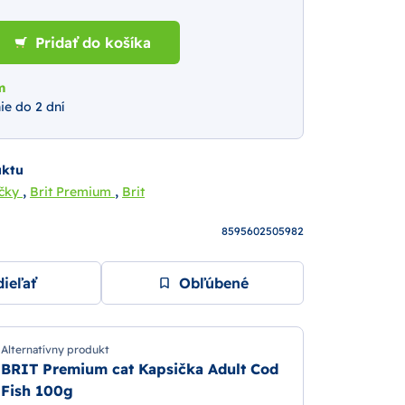
Pridať do košíka
m
ie do 2 dní
uktu
,
,
ačky
Brit Premium
Brit
8595602505982
ieľať
Obľúbené
Alternatívny produkt
BRIT Premium cat Kapsička Adult Cod
Fish 100g