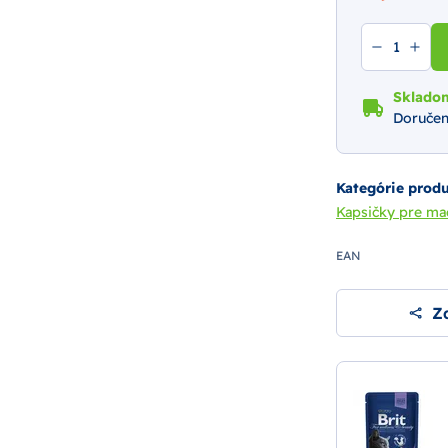
Sklado
Doručen
Kategórie prod
Kapsičky pre m
EAN
Zd