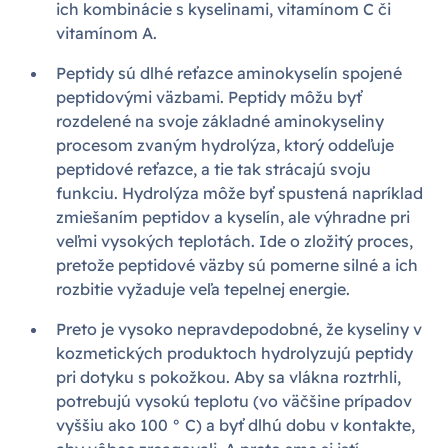
ich kombinácie s kyselinami, vitamínom C či
vitamínom A.
Peptidy sú dlhé reťazce aminokyselín spojené
peptidovými väzbami. Peptidy môžu byť
rozdelené na svoje základné aminokyseliny
procesom zvaným hydrolýza, ktorý oddeľuje
peptidové reťazce, a tie tak strácajú svoju
funkciu. Hydrolýza môže byť spustená napríklad
zmiešaním peptidov a kyselín, ale výhradne pri
veľmi vysokých teplotách. Ide o zložitý proces,
pretože peptidové väzby sú pomerne silné a ich
rozbitie vyžaduje veľa tepelnej energie.
Preto je vysoko nepravdepodobné, že kyseliny v
kozmetických produktoch hydrolyzujú peptidy
pri dotyku s pokožkou. Aby sa vlákna roztrhli,
potrebujú vysokú teplotu (vo väčšine prípadov
vyššiu ako 100 ° C) a byť dlhú dobu v kontakte,