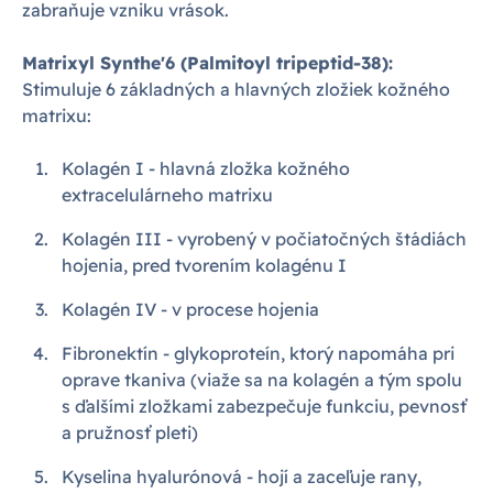
zabraňuje vzniku vrások.
Matrixyl Synthe'6 (Palmitoyl tripeptid-38):
Stimuluje 6 základných a hlavných zložiek kožného
matrixu:
Kolagén I - hlavná zložka kožného
extracelulárneho matrixu
Kolagén III - vyrobený v počiatočných štádiách
hojenia, pred tvorením kolagénu I
Kolagén IV - v procese hojenia
Fibronektín - glykoproteín, ktorý napomáha pri
oprave tkaniva (viaže sa na kolagén a tým spolu
s ďalšími zložkami zabezpečuje funkciu, pevnosť
a pružnosť pleti)
Kyselina hyalurónová - hojí a zaceľuje rany,