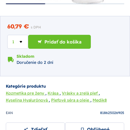
60,79 €
s DPH
Pridať do košíka
Skladom
Doručenie do 2 dní
Kategórie produktu
,
,
,
Kozmetika pre ženy
Krása
Vrásky a zrelá pleť
,
,
Kyselina Hyalurónová
Pleťové séra a oleje
Medik8
EAN
818625026905
Zdieľať
Obľúbené