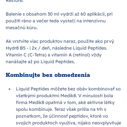
Restore.
Balenie s obsahom 30 ml vydrží až 60 aplikácií, pri
použití ráno a večer teda vystačí na intenzívnu
mesačnú kúru.
Ak vrstvíte viac produktov naraz, použite ako prvý
Hydr8 B5 - i 2x / deň, následne Liquid Peptides.
Vitamín C (C-Tetra) a vitamín A (retinol) vždy
nanášajte až po Liquid Peptides.
Kombinujte bez obmedzenia
Liquid Peptides môžete bez obáv kombinovať so
všetkými produktmi Medik8. V minulosti bola
firma Medik8 opatrná v tom, aké aktívne látky
spolu kombinuje. Teraz však prišla na trh s
poznatkom, že účinnosť peptidov, ktoré vo
svojich produktoch využíva, nijako neovplyvňuje