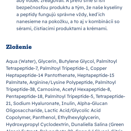
aby vôbec zreagovali. A preto sme si istí
bezpečnosťou produktu a tým, že naše kyseliny
a peptidy fungujú správne vždy, keď ich
nanesieme na pokožku, a to aj v kombinácii so
sérami, čistiacimi produktami a krémami.
Zloženie
Aqua (Water), Glycerin, Butylene Glycol, Palmitoyl
Tetrapeptide-7, Palmitoyl Tripeptide-1, Copper
Heptapeptide-14 Pantothenate, Heptapeptide-15
Palmitate, Arginine/Lysine Polypeptide, Palmitoyl
Tripeptide-38, Carnosine, Acetyl Hexapeptide-8,
Pentapeptide-18, Palmitoyl Tripeptide-5, Tetrapeptide-
21, Sodium Hyaluronate, Inulin, Alpha-Glucan
Oligosaccharide, Lactic Acid/Glycolic Acid
Copolymer, Panthenol, Ethylhexylglycerin,
Hydroxypropyl Cyclodextrin, Dunaliella Salina (Green