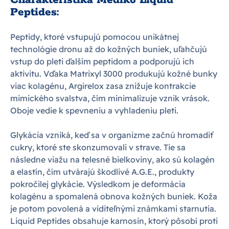
Charakteristika Medik8 Liquid
Peptides:
Peptidy, ktoré vstupujú pomocou unikátnej
technológie dronu až do kožných buniek, uľahčujú
vstup do pleti ďalším peptidom a podporujú ich
aktivitu. Vďaka Matrixyl 3000 produkujú kožné bunky
viac kolagénu, Argirelox zasa znižuje kontrakcie
mimického svalstva, čím minimalizuje vznik vrások.
Oboje vedie k spevneniu a vyhladeniu pleti.
Glykácia vzniká, keď sa v organizme začnú hromadiť
cukry, ktoré ste skonzumovali v strave. Tie sa
následne viažu na telesné bielkoviny, ako sú kolagén
a elastín, čím utvárajú škodlivé A.G.E., produkty
pokročilej glykácie. Výsledkom je deformácia
kolagénu a spomalená obnova kožných buniek. Koža
je potom povolená a viditeľnými známkami starnutia.
Liquid Peptides obsahuje karnosin, ktorý pôsobí proti