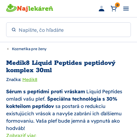
Preskočiť na hlavný obsah
0
Napíšte, čo hľadáte
Kozmetika pre ženy
Medik8 Liquid Peptides peptidový
komplex 30ml
Značka:
Medik8
Sérum s peptidmi proti vráskam
Liquid Peptides
omladí vašu pleť.
Špeciálna technológia s 30%
kokteilom peptidov
sa postará o redukciu
existujúcich vrások a navyše zabráni ich ďalšiemu
formovaniu. Vaša pleť bude jemná a vypnutá ako
hodváb!
Zobraziť viac