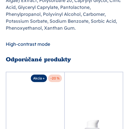
Algae) Extract, Polysorbate 20, Caprylyl Glycol, Citric
Acid, Glyceryl Caprylate, Pantolactone,
Phenylpropanol, Polyvinyl Alcohol, Carbomer,
Potassium Sorbate, Sodium Benzoate, Sorbic Acid,
Phenoxyethanol, Xanthan Gum.
High-contrast mode
Odporúčané produkty
+
Akcia +
-20 %