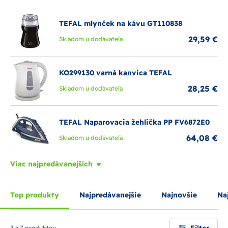
ergonomické a energeticky úsporné.
Tefal kuchynský riad
je vhodný pre všetky typy sporákov vrátane indukcie. Značka
je obľúbená u domácich kuchárov aj profesionálov.
TEFAL mlynček na kávu GT110838
29,59 €
Skladom u dodávateľa
KO299130 varná kanvica TEFAL
28,25 €
Skladom u dodávateľa
TEFAL Naparovacia žehlička PP FV6872E0
64,08 €
Skladom u dodávateľa
Viac najpredávanejších
Top produkty
Najpredávanejšie
Najnovšie
Naj
Filter
7 z 7 produktov