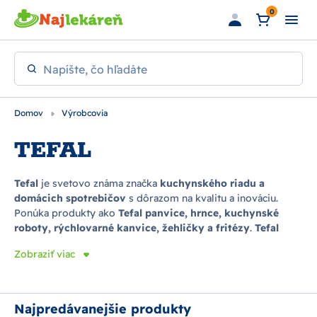
Preskočiť na hlavný obsah
0
Napíšte, čo hľadáte
Domov
Výrobcovia
TEFAL
Tefal
je svetovo známa značka
kuchynského riadu a
domácich spotrebičov
s dôrazom na kvalitu a inováciu.
Ponúka produkty ako
Tefal panvice, hrnce, kuchynské
roboty, rýchlovarné kanvice, žehličky a fritézy
.
Tefal
panvice a hrnce
sú vybavené nepriľnavým povrchom pre
Zobraziť viac
zdravšie a jednoduchšie varenie.
Kuchynské spotrebiče
Tefal
uľahčujú prípravu jedál a šetria čas v kuchyni.
Tefal
žehličky a parné generátory
prinášajú dokonalé žehlenie s
minimálnou námahou. Produkty značky sú odolné,
Najpredávanejšie produkty