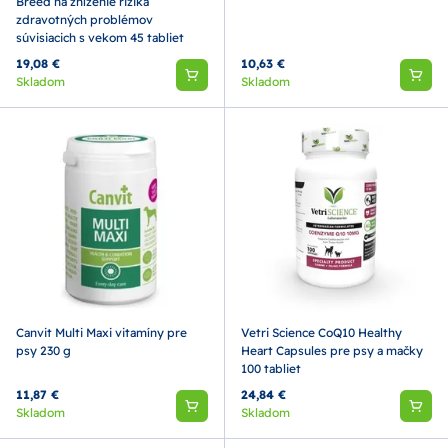
Breed na zníženie rizika
zdravotných problémov
súvisiacich s vekom 45 tabliet
19,08 €
10,63 €
Skladom
Skladom
Canvit Multi Maxi vitamíny pre
Vetri Science CoQ10 Healthy
psy 230 g
Heart Capsules pre psy a mačky
100 tabliet
11,87 €
24,84 €
Skladom
Skladom