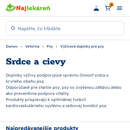
Preskočiť na hlavný obsah
0
Napíšte, čo hľadáte
Domov
Veterina
Psy
Výživové doplnky pre psy
Srdce a cievy
Doplnky výživy podporujúce správnu činnosť srdca a
krvného obehu psa.
Odporúčané pre staršie psy, psy so zvýšenou záťažou alebo
ako preventívna podpora vitality.
Produkty prispievajú k optimálnej funkcii
kardiovaskulárneho systému a celkovej kondícii psa.
Najpredávanejšie produkty