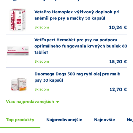
VetaPro Hemoplex výživový doplnok pri
anémii pre psy a mačky 50 kapsúl
10,24 €
Skladom
VetExpert HemoVet pre psy na podporu
optimálneho fungovania krvných buniek 60
tabliet
15,20 €
Skladom
Duomega Dogs 500 mg rybí olej pre malé
psy 30 kapsúl
12,70 €
Skladom
Viac najpredávanejších
Top produkty
Najpredávanejšie
Najnovšie
Naj