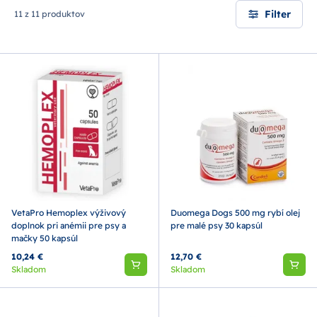
Filter
11 z 11 produktov
VetaPro Hemoplex výživový
Duomega Dogs 500 mg rybí olej
doplnok pri anémii pre psy a
pre malé psy 30 kapsúl
mačky 50 kapsúl
10,24 €
12,70 €
Skladom
Skladom