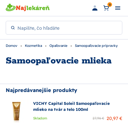
Preskočiť na hlavný obsah
0
Napíšte, čo hľadáte
Domov
Kozmetika
Opaľovanie
Samoopaľovacie prípravky
Samoopaľovacie mlieka
Najpredávanejšie produkty
VICHY Capital Soleil Samoopaľovacie
mlieko na tvár a telo 100ml
20,97 €
Skladom
27,96 €