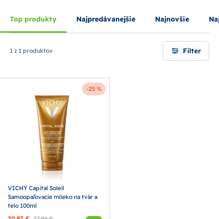
Top produkty
Najpredávanejšie
Najnovšie
Naj
Filter
1 z 1 produktov
-25 %
VICHY Capital Soleil
Samoopaľovacie mlieko na tvár a
telo 100ml
20,97 €
27,96 €