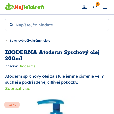
Preskočiť na hlavný obsah
0
Napíšte, čo hľadáte
Sprchové gély, krémy, oleje
BIODERMA Atoderm Sprchový olej
200ml
Značka:
Bioderma
Atoderm sprchový olej zaisťuje jemné čistenie veľmi
suchej a podráždenej citlivej pokožky.
Zobraziť viac
-31 %