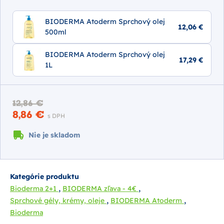
BIODERMA Atoderm Sprchový olej
12,06 €
500ml
BIODERMA Atoderm Sprchový olej
17,29 €
1L
12,86 €
8,86 €
s DPH
Nie je skladom
Kategórie produktu
,
,
Bioderma 2+1
BIODERMA zľava - 4€
,
,
Sprchové gély, krémy, oleje
BIODERMA Atoderm
Bioderma