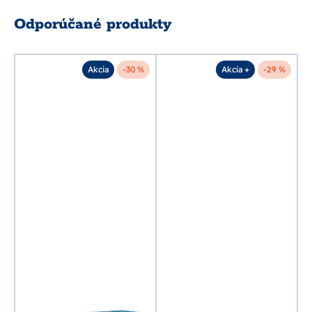
Odporúčané produkty
%
Akcia
-30 %
Akcia +
-29 %