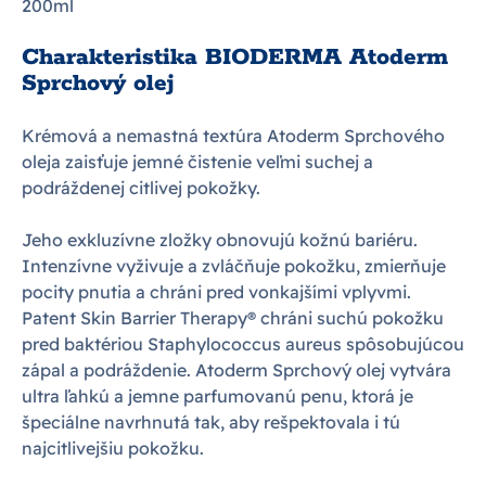
200ml
Charakteristika BIODERMA Atoderm
Sprchový olej
Krémová a nemastná textúra Atoderm Sprchového
oleja zaisťuje jemné čistenie veľmi suchej a
podráždenej citlivej pokožky.
Jeho exkluzívne zložky obnovujú kožnú bariéru.
Intenzívne vyživuje a zvláčňuje pokožku, zmierňuje
pocity pnutia a chráni pred vonkajšími vplyvmi.
Patent Skin Barrier Therapy® chráni suchú pokožku
pred baktériou Staphylococcus aureus spôsobujúcou
zápal a podráždenie. Atoderm Sprchový olej vytvára
ultra ľahkú a jemne parfumovanú penu, ktorá je
špeciálne navrhnutá tak, aby rešpektovala i tú
najcitlivejšiu pokožku.