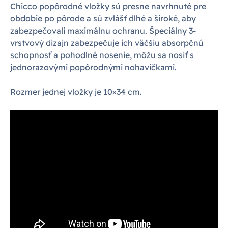
Chicco popôrodné vložky sú presne navrhnuté pre
obdobie po pôrode a sú zvlášť dlhé a široké, aby
zabezpečovali maximálnu ochranu. Špeciálny 3-
vrstvový dizajn zabezpečuje ich väčšiu absorpčnú
schopnosť a pohodlné nosenie, môžu sa nosiť s
jednorazovými popôrodnými nohavičkami.
Rozmer jednej vložky je 10×34 cm.