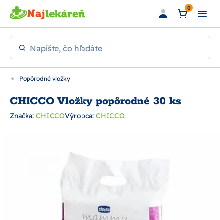
Preskočiť na hlavný obsah
0
Napíšte, čo hľadáte
Popôrodné vložky
CHICCO Vložky popôrodné 30 ks
Značka:
CHICCO
Výrobca:
CHICCO