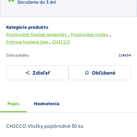
Doručenie do 3 dní
Kategórie produktu
,
,
Popôrodné fixačné nohavičky
Popôrodné vložky
,
Intímna hygiena žien
CHICCO
Číslo položky
114654
Zdieľať
Obľúbené
Popis
Hodnotenia
CHICCO Vložky popôrodné 30 ks