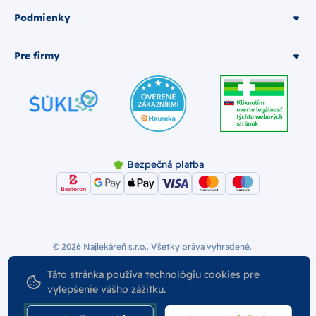
Podmienky
Pre firmy
Bezpečná platba
© 2026 Najlekáreň s.r.o.. Všetky práva vyhradené.
Vytvoril
Nastavenie Cookies
Podmienky používania
Táto stránka používa technológiu cookies pre
vylepšenie vášho zážitku.
Odstúpiť od zmluvy