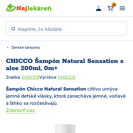
Preskočiť na hlavný obsah
0
Napíšte, čo hľadáte
Detské šampóny
CHICCO Šampón Natural Sensation s
aloe 200ml, 0m+
Značka:
CHICCO
Výrobca:
CHICCO
Šampón Chicco Natural Sensation
citlivo umýva
jemné detské vlásky, ktoré zanecháva jemné, voňavé
a ľahko sa rozčesávajú.
Zobraziť viac