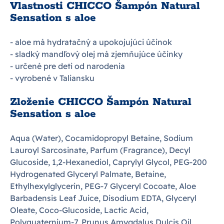
Vlastnosti CHICCO Šampón Natural
Sensation s aloe
- aloe má hydratačný a upokojujúci účinok
- sladký mandľový olej má zjemňujúce účinky
- určené pre deti od narodenia
- vyrobené v Taliansku
Zloženie CHICCO Šampón Natural
Sensation s aloe
Aqua (Water), Cocamidopropyl Betaine, Sodium
Lauroyl Sarcosinate, Parfum (Fragrance), Decyl
Glucoside, 1,2-Hexanediol, Caprylyl Glycol, PEG-200
Hydrogenated Glyceryl Palmate, Betaine,
Ethylhexylglycerin, PEG-7 Glyceryl Cocoate, Aloe
Barbadensis Leaf Juice, Disodium EDTA, Glyceryl
Oleate, Coco-Glucoside, Lactic Acid,
Polyquaternium-7, Prunus Amygdalus Dulcis Oil