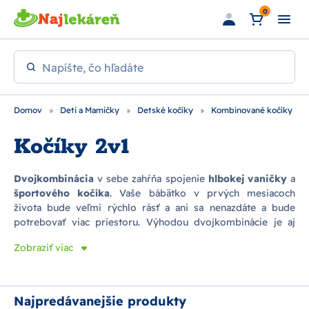
Preskočiť na hlavný obsah
0
Napíšte, čo hľadáte
Domov
Deti a Mamičky
Detské kočíky
Kombinované kočíky
Kočíky 2v1
Dvojkombinácia
v sebe zahŕňa spojenie
hlbokej vaničky
a
športového kočíka
. Vaše bábätko v prvých mesiacoch
života bude veľmi rýchlo rásť a ani sa nenazdáte a bude
potrebovať viac priestoru. Výhodou dvojkombinácie je aj
úspora financií
a
miesta
vo vašom byte / dome, nakoľko
Zobraziť viac
nemusíte skladovať doma dve konštrukcie ale len vymeníte
hlbokú vaničku za športovú časť v rámci jedného podvozku.
V ponuke sú aj modely, kde sa hlboká vanička dá špeciálnym
nastavením upraviť na športovú časť a tým Vám odpadne aj
Najpredávanejšie produkty