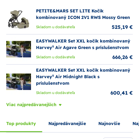
nutnosť skladovania hlbokej časti.
Prezrite si našu širokú ponuku kombinovaných kočíkov, kde
PETITE&MARS SET LITE Kočík
k mnohým modelom sú rôzne
darčeky navyše
, ktoré ocení
kombinovaný ICON 2V1 RWS Mossy Green
nejeden rodič.
525,19 €
Skladom u dodávateľa
EASYWALKER Set XXL kočík kombinovaný
Harvey⁵ Air Agave Green s príslušenstvom
666,26 €
Skladom u dodávateľa
EASYWALKER Set XXL kočík kombinovaný
Harvey⁵ Air Midnight Black s
príslušenstvom
600,41 €
Skladom u dodávateľa
Viac najpredávanejších
Top produkty
Najpredávanejšie
Najnovšie
Naj