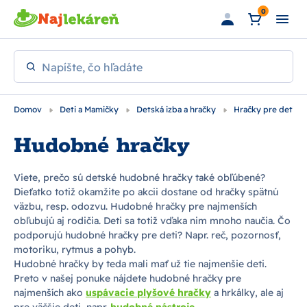
Preskočiť na hlavný obsah
0
Napíšte, čo hľadáte
Domov
Deti a Mamičky
Detská izba a hračky
Hračky pre deti
Hudobné hračky
Viete, prečo sú detské hudobné hračky také obľúbené?
Dieťatko totiž okamžite po akcii dostane od hračky spätnú
väzbu, resp. odozvu. Hudobné hračky pre najmenších
obľubujú aj rodičia. Deti sa totiž vďaka nim mnoho naučia. Čo
podporujú hudobné hračky pre deti? Napr. reč, pozornosť,
motoriku, rytmus a pohyb.
Hudobné hračky by teda mali mať už tie najmenšie deti.
Preto v našej ponuke nájdete hudobné hračky pre
najmenších ako
uspávacie plyšové hračky
a hrkálky, ale aj