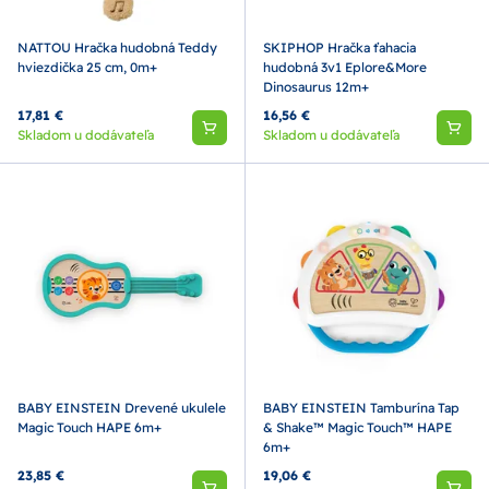
NATTOU Hračka hudobná Teddy
SKIPHOP Hračka ťahacia
hviezdička 25 cm, 0m+
hudobná 3v1 Eplore&More
Dinosaurus 12m+
17,81 €
16,56 €
Skladom u dodávateľa
Skladom u dodávateľa
BABY EINSTEIN Drevené ukulele
BABY EINSTEIN Tamburína Tap
Magic Touch HAPE 6m+
& Shake™ Magic Touch™ HAPE
6m+
23,85 €
19,06 €