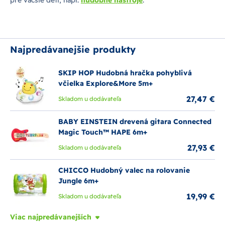
pre väčšie deti, napr.
hudobné nástroje
.
Najpredávanejšie produkty
SKIP HOP Hudobná hračka pohyblivá
včielka Explore&More 5m+
27,47 €
Skladom u dodávateľa
BABY EINSTEIN drevená gitara Connected
Magic Touch™ HAPE 6m+
27,93 €
Skladom u dodávateľa
CHICCO Hudobný valec na rolovanie
Jungle 6m+
19,99 €
Skladom u dodávateľa
Viac najpredávanejších