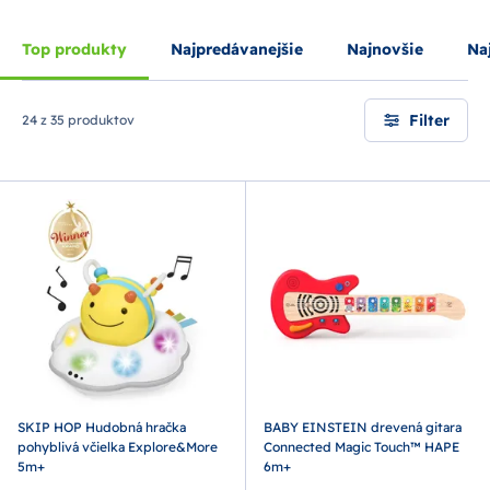
Top produkty
Najpredávanejšie
Najnovšie
Naj
Filter
24 z 35 produktov
SKIP HOP Hudobná hračka
BABY EINSTEIN drevená gitara
pohyblivá včielka Explore&More
Connected Magic Touch™ HAPE
5m+
6m+