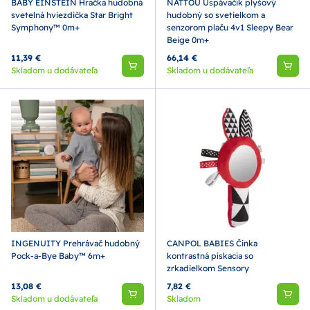
BABY EINSTEIN Hračka hudobná
NATTOU Uspávačik plyšový
svetelná hviezdička Star Bright
hudobný so svetielkom a
Symphony™ 0m+
senzorom plaču 4v1 Sleepy Bear
Beige 0m+
11,39 €
66,14 €
Skladom u dodávateľa
Skladom u dodávateľa
INGENUITY Prehrávač hudobný
CANPOL BABIES Činka
Pock-a-Bye Baby™ 6m+
kontrastná pískacia so
zrkadielkom Sensory
13,08 €
7,82 €
Skladom u dodávateľa
Skladom