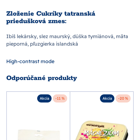
Zloženie Cukríky tatranská
priedušková zmes:
Ibiš lekársky, slez maurský, dúška tymiánová, mäta
pieporná, pľuzgierka islandská
High-contrast mode
Odporúčané produkty
Akcia
-11 %
Akcia
-20 %