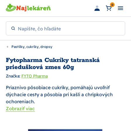
Preskočiť na hlavný obsah
0
Napíšte, čo hľadáte
Pastilky, cukríky, dropsy
Fytopharma Cukríky tatranská
priedušková zmes 60g
Značka:
FYTO Pharma
Priaznivo pôsobiace cukríky, pomáhajú uvoľniť
dýchacie cesty a pôsobia pri kašli a chrípkových
ochoreniach.
Zobraziť viac