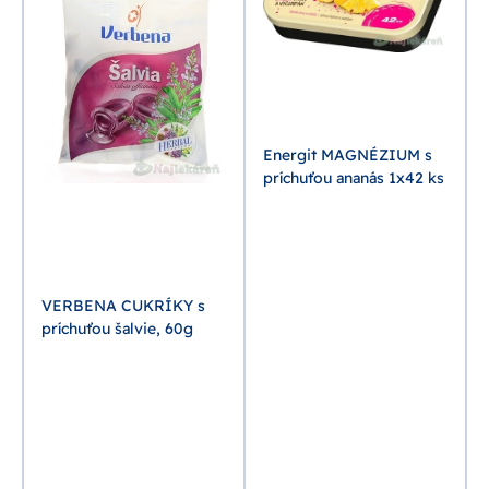
C
g
Energit MAGNÉZIUM s
príchuťou ananás 1x42 ks
VERBENA CUKRÍKY s
príchuťou šalvie, 60g