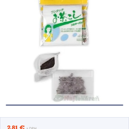
2,81 €
s DPH