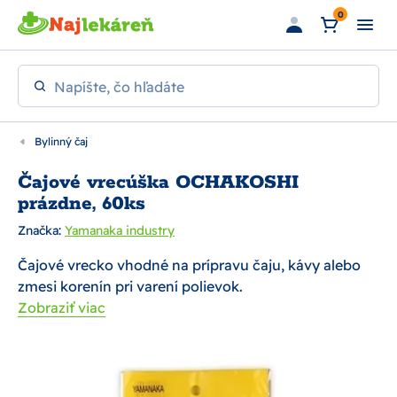
Preskočiť na hlavný obsah
0
Napíšte, čo hľadáte
Bylinný čaj
Čajové vrecúška OCHAKOSHI
prázdne, 60ks
Značka:
Yamanaka industry
Čajové vrecko vhodné na prípravu čaju, kávy alebo
zmesi korenín pri varení polievok.
Zobraziť viac