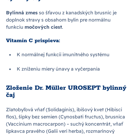
Bylinná zmes
so šťavou z kanadských brusníc je
doplnok stravy s obsahom bylín pre normálnu
funkciu
močových ciest
.
Vitamín C prispieva:
K normálnej funkcii imunitného systému
K zníženiu miery únavy a vyčerpania
Zloženie Dr. Müller UROSEPT bylinný
čaj
Zlatobyľová vňať (Solidaginis), ibišový kvet (Hibisci
flos), šípky bez semien (Cynosbati fructus), brusnica
(Vaccinium macrocarpon) – suchý koncentrát, vňať
lipkavca pravého (Galii veri herba), rozmarínový