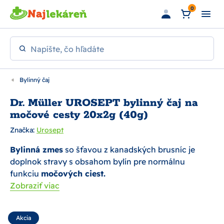
Preskočiť na hlavný obsah
0
Napíšte, čo hľadáte
Bylinný čaj
Dr. Müller UROSEPT bylinný čaj na
močové cesty 20x2g (40g)
Značka:
Urosept
Bylinná zmes
so šťavou z kanadských brusníc je
doplnok stravy s obsahom bylín pre normálnu
funkciu
močových ciest.
Zobraziť viac
Akcia