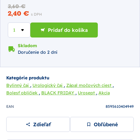
3,60 €
2,40 €
s DPH
Pridať do košíka
Skladom
Doručenie do 2 dní
Kategórie produktu
,
,
,
Bylinný čaj
Urologický čaj
Zápal močových ciest
,
,
,
Bolesť obličiek
BLACK FRIDAY
Urosept
Akcia
EAN
8595610404949
Zdieľať
Obľúbené