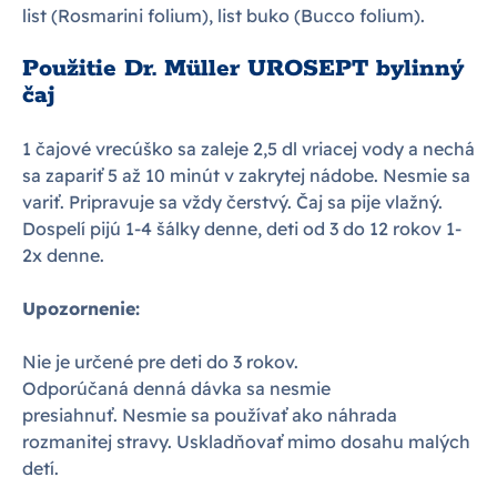
list (Rosmarini folium), list buko (Bucco folium).
Použitie Dr. Müller UROSEPT bylinný
čaj
1 čajové vrecúško sa zaleje 2,5 dl vriacej vody a nechá
sa zapariť 5 až 10 minút v zakrytej nádobe. Nesmie sa
variť. Pripravuje sa vždy čerstvý. Čaj sa pije vlažný.
Dospelí pijú 1-4 šálky denne, deti od 3 do 12 rokov 1-
2x denne.
Upozornenie:
Nie je určené pre deti do 3 rokov.
Odporúčaná denná dávka sa nesmie
presiahnuť. Nesmie sa používať ako náhrada
rozmanitej stravy. Uskladňovať mimo dosahu malých
detí.