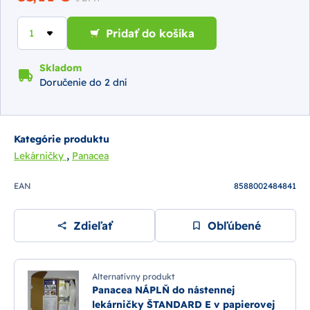
Pridať do košíka
Skladom
Doručenie do 2 dní
Kategórie produktu
,
Lekárničky
Panacea
EAN
8588002484841
Zdieľať
Obľúbené
Alternatívny produkt
Panacea NÁPLŇ do nástennej
lekárničky ŠTANDARD E v papierovej