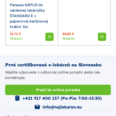
Panacea NÁPLŇ do
nástennej lekárničky
ŠTANDARD E v
papierovej kartónovej
krabici 1ks
31,72 €
48,80 €
Skladom
Skladom
Prvá certifikovaná e-lekáreň na Slovensku
Nájdite odpovede v odbornej online poradni alebo nás
kontaktujte.
Prejsť do online poradne
+421 917 400 157 (Po-Pia: 7:00-15:30)
info@najlekaren.eu