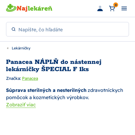
Preskočiť na hlavný obsah
0
Napíšte, čo hľadáte
Lekárničky
Panacea NÁPLŇ do nástennej
lekárničky ŠPECIAL F 1ks
Značka:
Panacea
Súprava sterilných a nesterilných
zdravotníckych
pomôcok a kozmetických výrobkov.
Zobraziť viac