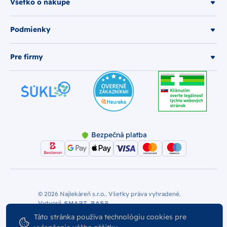
Všetko o nákupe
Podmienky
Pre firmy
Bezpečná platba
© 2026 Najlekáreň s.r.o.. Všetky práva vyhradené.
Vytvoril
Nastavenie Cookies
Podmienky používania
Táto stránka používa technológiu cookies pre
Odstúpiť od zmluvy