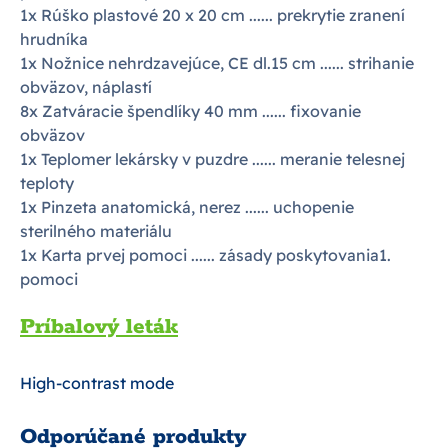
1x Rúško plastové 20 x 20 cm ...... prekrytie zranení
hrudníka
1x Nožnice nehrdzavejúce, CE dl.15 cm ...... strihanie
obväzov, náplastí
8x Zatváracie špendlíky 40 mm ...... fixovanie
obväzov
1x Teplomer lekársky v puzdre ...... meranie telesnej
teploty
1x Pinzeta anatomická, nerez ...... uchopenie
sterilného materiálu
1x Karta prvej pomoci ...... zásady poskytovania1.
pomoci
Príbalový leták
High-contrast mode
Odporúčané produkty