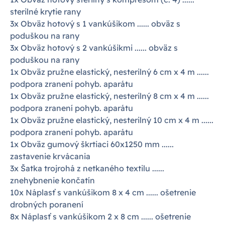
sterilné krytie rany
3x Obväz hotový s 1 vankúšikom ...... obväz s
poduškou na rany
3x Obväz hotový s 2 vankúšikmi ...... obväz s
poduškou na rany
1x Obväz pružne elastický, nesterilný 6 cm x 4 m ......
podpora zranení pohyb. aparátu
1x Obväz pružne elastický, nesterilný 8 cm x 4 m ......
podpora zranení pohyb. aparátu
1x Obväz pružne elastický, nesterilný 10 cm x 4 m ......
podpora zranení pohyb. aparátu
1x Obväz gumový škrtiaci 60x1250 mm ......
zastavenie krvácania
3x Šatka trojrohá z netkaného textilu ......
znehybnenie končatín
10x Náplasť s vankúšikom 8 x 4 cm ...... ošetrenie
drobných poranení
8x Náplasť s vankúšikom 2 x 8 cm ...... ošetrenie