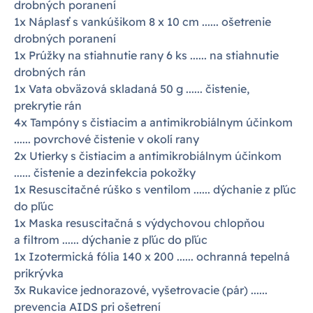
drobných poranení
1x Náplasť s vankúšikom 8 x 10 cm ...... ošetrenie
drobných poranení
1x Prúžky na stiahnutie rany 6 ks ...... na stiahnutie
drobných rán
1x Vata obväzová skladaná 50 g ...... čistenie,
prekrytie rán
4x Tampóny s čistiacim a antimikrobiálnym účinkom
...... povrchové čistenie v okolí rany
2x Utierky s čistiacim a antimikrobiálnym účinkom
...... čistenie a dezinfekcia pokožky
1x Resuscitačné rúško s ventilom ...... dýchanie z pľúc
do pľúc
1x Maska resuscitačná s výdychovou chlopňou
a filtrom ...... dýchanie z pľúc do pľúc
1x Izotermická fólia 140 x 200 ...... ochranná tepelná
prikrývka
3x Rukavice jednorazové, vyšetrovacie (pár) ......
prevencia AIDS pri ošetrení