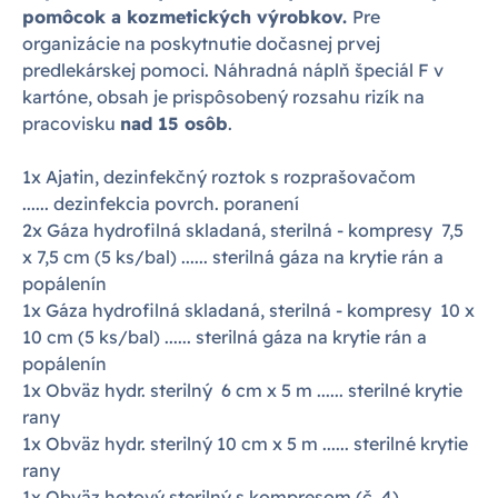
pomôcok a kozmetických výrobkov.
Pre
organizácie na poskytnutie dočasnej prvej
predlekárskej pomoci. Náhradná náplň špeciál F v
kartóne, obsah je prispôsobený rozsahu rizík na
pracovisku
nad 15 osôb
.
1x Ajatin, dezinfekčný roztok s rozprašovačom
...... dezinfekcia povrch. poranení
2x Gáza hydrofilná skladaná, sterilná - kompresy 7,5
x 7,5 cm (5 ks/bal) ...... sterilná gáza na krytie rán a
popálenín
1x Gáza hydrofilná skladaná, sterilná - kompresy 10 x
10 cm (5 ks/bal) ...... sterilná gáza na krytie rán a
popálenín
1x Obväz hydr. sterilný 6 cm x 5 m ...... sterilné krytie
rany
1x Obväz hydr. sterilný 10 cm x 5 m ...... sterilné krytie
rany
1x Obväz hotový sterilný s kompresom (č. 4) ......