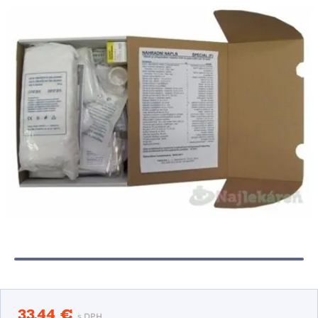
33,44 €
s DPH