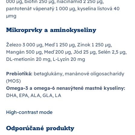
000 µg, biotín 250 µg, niacínamid 2 250 µg,
pantotenát vápenatý 1 000 µg, kyselina listová 40
µmg
Mikroprvky a aminokyseliny
Železo 3 000 µg, Meď 1 250 µg, Zinok 1 250 µg,
Mangán 500 µg, Meď 200 µg, Jód 25 µg, Selén 2,5 µg,
DL-metionín 20 mg, L-Lyzín 20 mg
Prebiotiká:
betaglukány, manánové oligosacharidy
(MOS)
Omega-3 a omega-6 nenasýtené mastné kyseliny:
DHA, EPA, ALA, GLA, LA
High-contrast mode
Odporúčané produkty