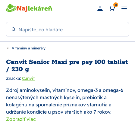
Preskočiť na hlavný obsah
0
Napíšte, čo hľadáte
Vitamíny a minerály
Canvit Senior Maxi pre psy 100 tabliet
/ 230 g
Značka:
Canvit
Zdroj aminokyselín, vitamínov, omega-3 a omega-6
nenasýtených mastných kyselín, prebiotík a
kolagénu na spomalenie príznakov starnutia a
udržanie kondície u psov starších ako 7 rokov.
Zobraziť viac