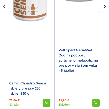
s
VetExpert GeriatiVet
Dog na podporu
správneho metabolizmu
pre psy v staršom veku
45 tabliet
Canvit Chondro Senior
tablety pre psy 230
tabliet 230 g
21,86 €
15,20 €
Skladom
Skladom