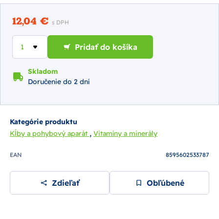
12,04 €
s DPH
Pridať do košíka
Skladom
Doručenie do 2 dní
Kategórie produktu
,
Kĺby a pohybový aparát
Vitamíny a minerály
EAN
8595602533787
Zdieľať
Obľúbené