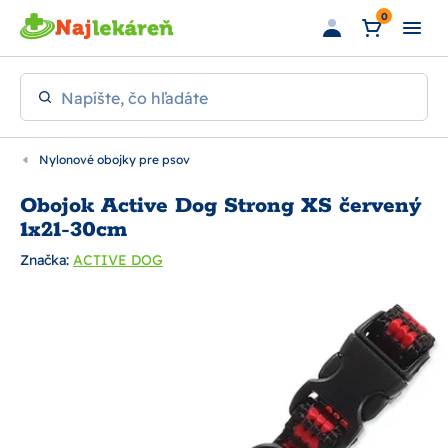
Preskočiť na hlavný obsah
0
Napíšte, čo hľadáte
Nylonové obojky pre psov
Obojok Active Dog Strong XS červený
1x21-30cm
Značka:
ACTIVE DOG