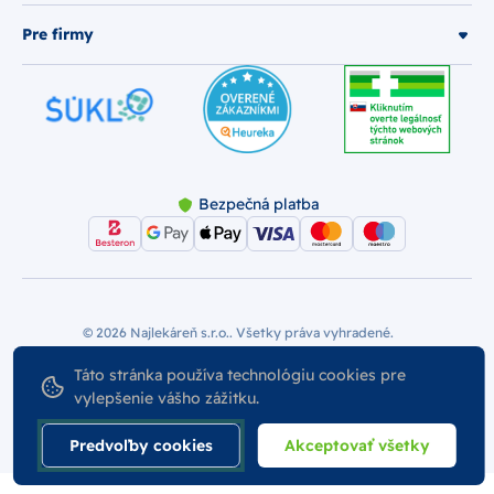
Pre firmy
Bezpečná platba
© 2026 Najlekáreň s.r.o.. Všetky práva vyhradené.
Vytvoril
Nastavenie Cookies
Podmienky používania
Táto stránka používa technológiu cookies pre
vylepšenie vášho zážitku.
Odstúpiť od zmluvy
Predvoľby cookies
Akceptovať všetky