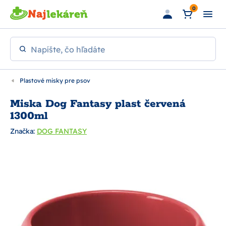
Preskočiť na hlavný obsah
0
Napíšte, čo hľadáte
Plastové misky pre psov
Miska Dog Fantasy plast červená
1300ml
Značka:
DOG FANTASY