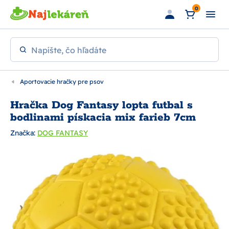
Preskočiť na hlavný obsah
0
Napíšte, čo hľadáte
Aportovacie hračky pre psov
Hračka Dog Fantasy lopta futbal s
bodlinami pískacia mix farieb 7cm
Značka:
DOG FANTASY